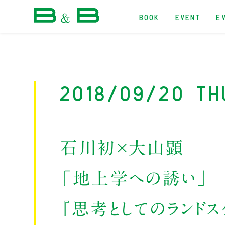
BOOK
EVENT
E
本屋 B&B
2018/09/20 Th
石川初×大山顕
「地上学への誘い」
『思考としてのランド