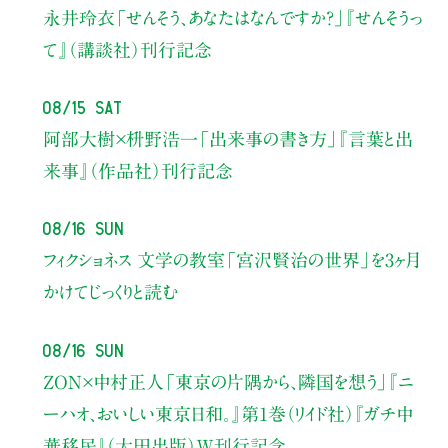
永井玲衣
「せんそう、あなたはなんですか？」
『せんそうっ
て』（講談社）刊行記念
08/15 Sat
阿部大樹×枡野浩一
「出来事の書き方」
『言葉と出
来事』（作品社）刊行記念
08/16 Sun
フィクショネス 文学の教室
「宮沢賢治の世界」を3ヶ月
かけてじっくりと読む
08/16 Sun
ZON×中村正人
「東京の片隅から、隣国を想う」
『ニ
ーハオ、おいしい東京日和。』第1巻（リイド社）
『ガチ中
華移民』（太田出版）W刊行記念