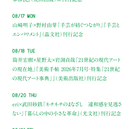
08/17 Mon
山崎明子×野村由芽
「手芸が紡ぐつながり」
『手芸と
エンパワメント』（晶文社）刊行記念
08/18 Tue
筒井宏樹×星野太×岩渕貞哉
「21世紀の現代アート
の現在地」
『美術手帖 2026年7月号・
特集「21世紀
の現代アート事典」』（美術出版社）刊行記念
08/20 Thu
eri×武田砂鉄
「ネチネチのまなざし 違和感を見逃さ
ない」
『暮らしの中の小さな革命』（光文社）刊行記念