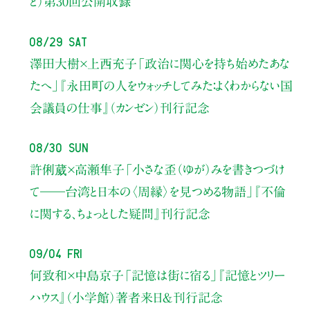
と）
第30回公開収録
08/29 Sat
澤田大樹×上西充子
「政治に関心を持ち始めたあな
たへ」
『永田町の人をウォッチしてみた：よくわからない国
会議員の仕事』（カンゼン）刊行記念
08/30 Sun
許俐葳×高瀬隼子
「小さな歪（ゆが）みを書きつづけ
て――
台湾と日本の〈周縁〉を見つめる物語」
『不倫
に関する、ちょっとした疑問』刊行記念
09/04 Fri
何致和×中島京子
「記憶は街に宿る」
『記憶とツリー
ハウス』（小学館）著者来日＆刊行記念