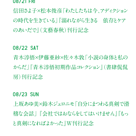
08/21 Fri
信田さよ子×松本俊彦
「わたしたちは今、アディクション
の時代を生きている」
『溺れながら生きる 依存とケア
のあいだで』（文藝春秋）刊行記念
08/22 Sat
青木淳悟×伊藤亜紗×佐々木敦
「小説の身体と私の
からだ」
『青木淳悟初期作品コレクション』（書肆侃侃
房）刊行記念
08/23 Sun
上坂あゆ美×鈴木ジェロニモ
「自分にまつわる真剣で滑
稽な会話」
『会社ではおならをしてはいけません』『もっ
と真剣になればよかった』W刊行記念