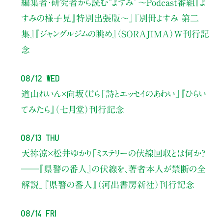
編集者・研究者から読む“よすみ”
〜Podcast番組『よ
すみの様子見』特別出張版〜」
『別冊よすみ 第二
集』『ジャングルジムの眺め』（SORAJIMA）W刊行記
念
08/12 Wed
道山れいん×向坂くじら
「詩とエッセイのあわい」
『ひらい
てみたら』（七月堂）刊行記念
08/13 Thu
天祢涼×松井ゆかり
「ミステリーの伏線回収とは何か？
――『県警の番人』の伏線を、著者本人が禁断の全
解説」
『県警の番人』（河出書房新社）刊行記念
08/14 Fri