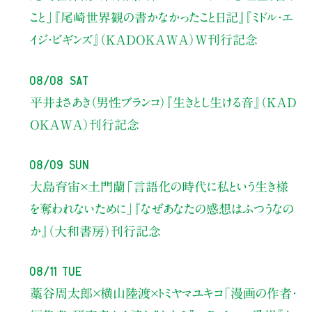
こと」
『尾崎世界観の書かなかったこと日記』『ミドル・エ
イジ・ビギンズ』（KADOKAWA）W刊行記念
08/08 Sat
平井まさあき（男性ブランコ）
『生きとし生ける音』（KAD
OKAWA）刊行記念
08/09 Sun
大島育宙×土門蘭
「言語化の時代に私という生き様
を奪われないために」
『なぜあなたの感想はふつうなの
か』（大和書房）刊行記念
08/11 Tue
藁谷周太郎×横山陸渡×トミヤマユキコ
「漫画の作者・