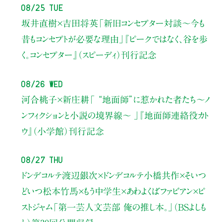
08/25 Tue
坂井直樹×吉田将英
「新旧コンセプター対談～今も
昔もコンセプトが必要な理由」
『ピークではなく、谷を歩
く。コンセプター』（スピーディ）刊行記念
08/26 Wed
河合桃子×新庄耕
「 “地面師”に惹かれた者たち〜ノ
ンフィクションと小説の境界線〜 」
『地面師連絡役カト
ウ』（小学館）刊行記念
08/27 Thu
ドンデコルテ渡辺銀次×ドンデコルテ小橋共作×そいつ
どいつ松本竹馬×もう中学生×あわよくばファビアン×ピ
ストジャム
「第一芸人文芸部 俺の推し本。」（BSよしも