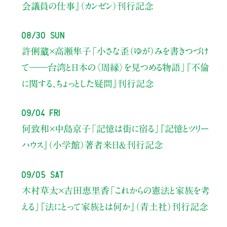
会議員の仕事』（カンゼン）刊行記念
08/30 Sun
許俐葳×高瀬隼子
「小さな歪（ゆが）みを書きつづけ
て――
台湾と日本の〈周縁〉を見つめる物語」
『不倫
に関する、ちょっとした疑問』刊行記念
09/04 Fri
何致和×中島京子
「記憶は街に宿る」
『記憶とツリー
ハウス』（小学館）著者来日＆刊行記念
09/05 Sat
木村草太×吉田恵里香
「これからの憲法と家族を考
える」
『法にとって家族とは何か』（青土社）刊行記念