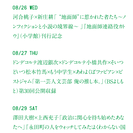
08/26 Wed
河合桃子×新庄耕
「 “地面師”に惹かれた者たち〜ノ
ンフィクションと小説の境界線〜 」
『地面師連絡役カト
ウ』（小学館）刊行記念
08/27 Thu
ドンデコルテ渡辺銀次×ドンデコルテ小橋共作×そいつ
どいつ松本竹馬×もう中学生×あわよくばファビアン×ピ
ストジャム
「第一芸人文芸部 俺の推し本。」（BSよしも
と）
第30回公開収録
08/29 Sat
澤田大樹×上西充子
「政治に関心を持ち始めたあな
たへ」
『永田町の人をウォッチしてみた：よくわからない国