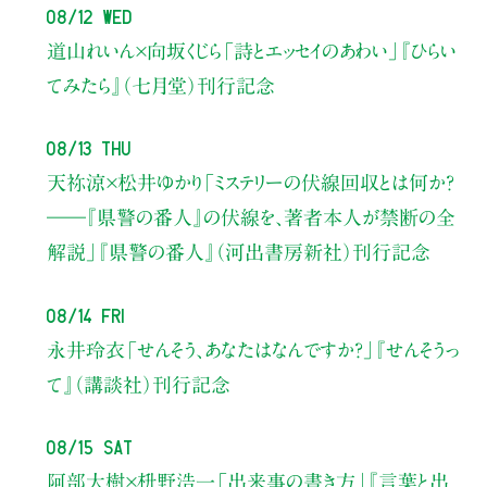
08/12 Wed
道山れいん×向坂くじら
「詩とエッセイのあわい」
『ひらい
てみたら』（七月堂）刊行記念
08/13 Thu
天祢涼×松井ゆかり
「ミステリーの伏線回収とは何か？
――『県警の番人』の伏線を、著者本人が禁断の全
解説」
『県警の番人』（河出書房新社）刊行記念
08/14 Fri
永井玲衣
「せんそう、あなたはなんですか？」
『せんそうっ
て』（講談社）刊行記念
08/15 Sat
阿部大樹×枡野浩一
「出来事の書き方」
『言葉と出