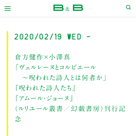
本屋 B&B
2020/02/19 Wed -
倉方健作×小澤真
「ヴェルレーヌとコルビエール
～呪われた詩人とは何者か」
『呪われた詩人たち』
『アムール・ジョーヌ』
（ルリユール叢書／幻戯書房）刊行記
念