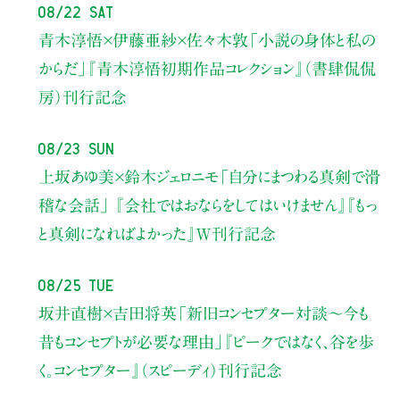
08/22 Sat
青木淳悟×伊藤亜紗×佐々木敦
「小説の身体と私の
からだ」
『青木淳悟初期作品コレクション』（書肆侃侃
房）刊行記念
08/23 Sun
上坂あゆ美×鈴木ジェロニモ
「自分にまつわる真剣で滑
稽な会話」
『会社ではおならをしてはいけません』『もっ
と真剣になればよかった』W刊行記念
08/25 Tue
坂井直樹×吉田将英
「新旧コンセプター対談～今も
昔もコンセプトが必要な理由」
『ピークではなく、谷を歩
く。コンセプター』（スピーディ）刊行記念