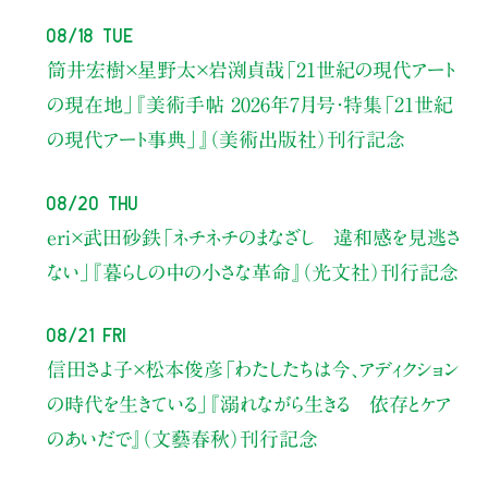
08/18 Tue
筒井宏樹×星野太×岩渕貞哉
「21世紀の現代アート
の現在地」
『美術手帖 2026年7月号・
特集「21世紀
の現代アート事典」』（美術出版社）刊行記念
08/20 Thu
eri×武田砂鉄
「ネチネチのまなざし 違和感を見逃さ
ない」
『暮らしの中の小さな革命』（光文社）刊行記念
08/21 Fri
信田さよ子×松本俊彦
「わたしたちは今、アディクション
の時代を生きている」
『溺れながら生きる 依存とケア
のあいだで』（文藝春秋）刊行記念