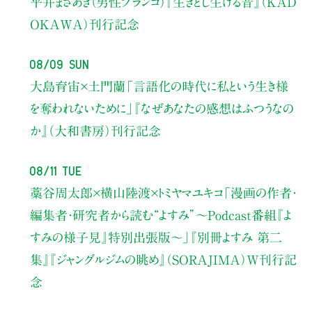
平井まさあき（男性ブランコ）
『生きとし生ける音』（KAD
OKAWA）刊行記念
08/09 Sun
大島育宙×土門蘭
「言語化の時代に私という生き様
を奪われないために」
『なぜあなたの感想はふつうなの
か』（大和書房）刊行記念
08/11 Tue
藁谷周太郎×横山陸渡×トミヤマユキコ
「漫画の作者・
編集者・研究者から読む“よすみ”
〜Podcast番組『よ
すみの様子見』特別出張版〜」
『別冊よすみ 第二
集』『ジャングルジムの眺め』（SORAJIMA）W刊行記
念