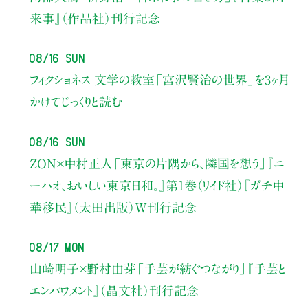
来事』（作品社）刊行記念
08/16 Sun
フィクショネス 文学の教室
「宮沢賢治の世界」を3ヶ月
かけてじっくりと読む
08/16 Sun
ZON×中村正人
「東京の片隅から、隣国を想う」
『ニ
ーハオ、おいしい東京日和。』第1巻（リイド社）
『ガチ中
華移民』（太田出版）W刊行記念
08/17 Mon
山崎明子×野村由芽
「手芸が紡ぐつながり」
『手芸と
エンパワメント』（晶文社）刊行記念