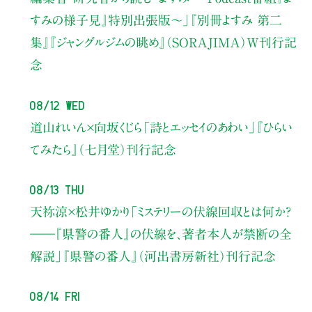
すみの様子見』特別出張版〜」
『別冊よすみ 第二
集』『ジャングルジムの眺め』（SORAJIMA）W刊行記
念
08/12 Wed
道山れいん×向坂くじら
「詩とエッセイのあわい」
『ひらい
てみたら』（七月堂）刊行記念
08/13 Thu
天祢涼×松井ゆかり
「ミステリーの伏線回収とは何か？
――『県警の番人』の伏線を、著者本人が禁断の全
解説」
『県警の番人』（河出書房新社）刊行記念
08/14 Fri