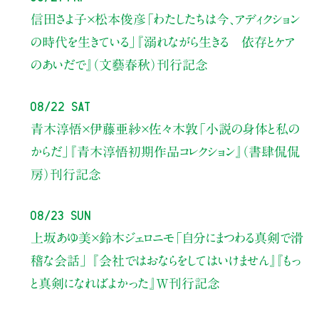
信田さよ子×松本俊彦
「わたしたちは今、アディクション
の時代を生きている」
『溺れながら生きる 依存とケア
のあいだで』（文藝春秋）刊行記念
08/22 Sat
青木淳悟×伊藤亜紗×佐々木敦
「小説の身体と私の
からだ」
『青木淳悟初期作品コレクション』（書肆侃侃
房）刊行記念
08/23 Sun
上坂あゆ美×鈴木ジェロニモ
「自分にまつわる真剣で滑
稽な会話」
『会社ではおならをしてはいけません』『もっ
と真剣になればよかった』W刊行記念