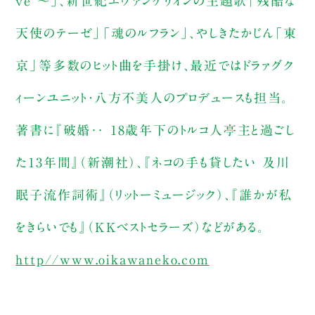
ve ～」、新世紀エヴァンゲリオンの主題歌「残酷な
天使のテーゼ」「魂のルフラン」、やしきたかじん「東
京」等多数のヒット曲を手掛け、最近ではドラァグク
ィーンユニット・八方不美人のプロデュースも担当。
著書に『破婚‥ 18歳年下のトルコ人亭主と過ごし
た13年間』（新潮社）、『ネコの手も貸したい 及川
眠子流作詞術』（リットーミュージック）、『誰かが私
をきらいでも』（KKベストセラーズ）などがある。
http//www.oikawaneko.com