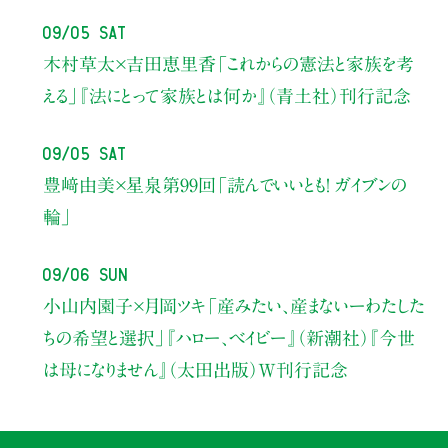
09/05 Sat
木村草太×吉田恵里香
「これからの憲法と家族を考
える」
『法にとって家族とは何か』（青土社）刊行記念
09/05 Sat
豊﨑由美×星泉
第99回「読んでいいとも！ ガイブンの
輪」
09/06 Sun
小山内園子×月岡ツキ
「産みたい、産まないーわたした
ちの希望と選択」
『ハロー、ベイビー』（新潮社）
『今世
は母になりません』（太田出版）W刊行記念