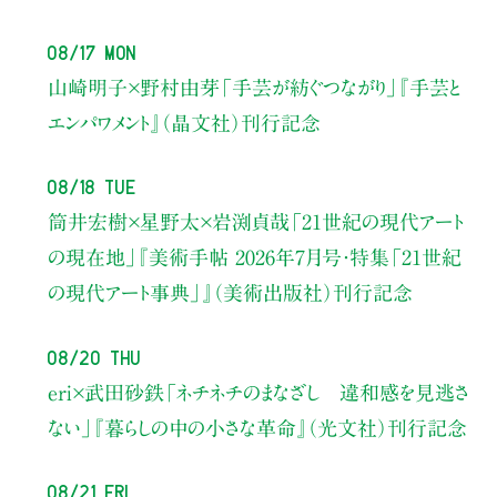
08/17 Mon
山崎明子×野村由芽
「手芸が紡ぐつながり」
『手芸と
エンパワメント』（晶文社）刊行記念
08/18 Tue
筒井宏樹×星野太×岩渕貞哉
「21世紀の現代アート
の現在地」
『美術手帖 2026年7月号・
特集「21世紀
の現代アート事典」』（美術出版社）刊行記念
08/20 Thu
eri×武田砂鉄
「ネチネチのまなざし 違和感を見逃さ
ない」
『暮らしの中の小さな革命』（光文社）刊行記念
08/21 Fri