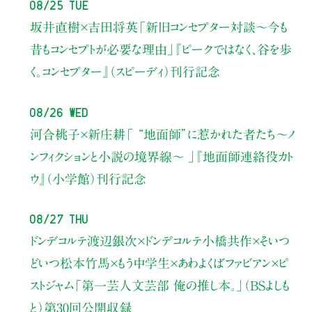
08/25 Tue
坂井直樹×吉田将英
「新旧コンセプター対談～今も
昔もコンセプトが必要な理由」
『ピークではなく、谷を歩
く。コンセプター』（スピーディ）刊行記念
08/26 Wed
河合桃子×新庄耕
「 “地面師”に惹かれた者たち〜ノ
ンフィクションと小説の境界線〜 」
『地面師連絡役カト
ウ』（小学館）刊行記念
08/27 Thu
ドンデコルテ渡辺銀次×ドンデコルテ小橋共作×そいつ
どいつ松本竹馬×もう中学生×あわよくばファビアン×ピ
ストジャム
「第一芸人文芸部 俺の推し本。」（BSよしも
と）
第30回公開収録