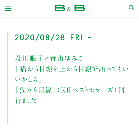
本屋 B&B
2020/08/28 Fri -
及川眠子×青山ゆみこ
「猫から目線を上から目線で語ってもい
いかしら」
『猫から目線』（KKベストセラーズ）刊
行記念