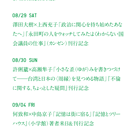
08/29 Sat
澤田大樹×上西充子
「政治に関心を持ち始めたあな
たへ」
『永田町の人をウォッチしてみた：よくわからない国
会議員の仕事』（カンゼン）刊行記念
08/30 Sun
許俐葳×高瀬隼子
「小さな歪（ゆが）みを書きつづけ
て――
台湾と日本の〈周縁〉を見つめる物語」
『不倫
に関する、ちょっとした疑問』刊行記念
09/04 Fri
何致和×中島京子
「記憶は街に宿る」
『記憶とツリー
ハウス』（小学館）著者来日＆刊行記念