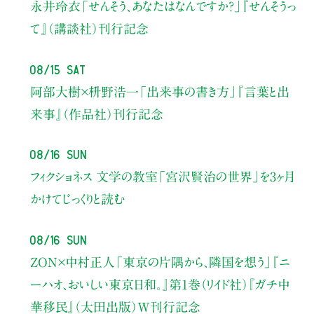
永井玲衣
「せんそう、あなたはなんですか？」
『せんそうっ
て』（講談社）刊行記念
08/15 Sat
阿部大樹×枡野浩一
「出来事の書き方」
『言葉と出
来事』（作品社）刊行記念
08/16 Sun
フィクショネス 文学の教室
「宮沢賢治の世界」を3ヶ月
かけてじっくりと読む
08/16 Sun
ZON×中村正人
「東京の片隅から、隣国を想う」
『ニ
ーハオ、おいしい東京日和。』第1巻（リイド社）
『ガチ中
華移民』（太田出版）W刊行記念