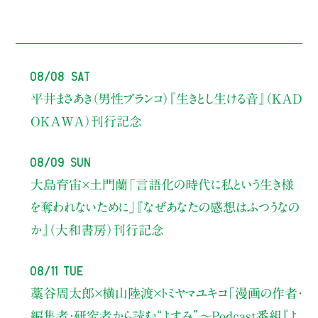
08/08 Sat
平井まさあき（男性ブランコ）
『生きとし生ける音』（KAD
OKAWA）刊行記念
08/09 Sun
大島育宙×土門蘭
「言語化の時代に私という生き様
を奪われないために」
『なぜあなたの感想はふつうなの
か』（大和書房）刊行記念
08/11 Tue
藁谷周太郎×横山陸渡×トミヤマユキコ
「漫画の作者・
編集者・研究者から読む“よすみ”
〜Podcast番組『よ