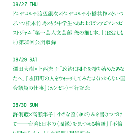
08/27 Thu
ドンデコルテ渡辺銀次×ドンデコルテ小橋共作×そいつ
どいつ松本竹馬×もう中学生×あわよくばファビアン×ピ
ストジャム
「第一芸人文芸部 俺の推し本。」（BSよしも
と）
第30回公開収録
08/29 Sat
澤田大樹×上西充子
「政治に関心を持ち始めたあな
たへ」
『永田町の人をウォッチしてみた：よくわからない国
会議員の仕事』（カンゼン）刊行記念
08/30 Sun
許俐葳×高瀬隼子
「小さな歪（ゆが）みを書きつづけ
て――
台湾と日本の〈周縁〉を見つめる物語」
『不倫