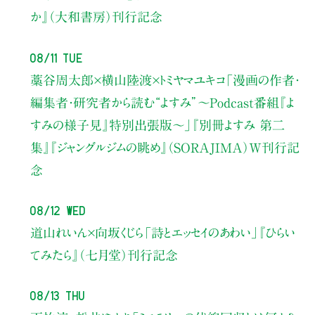
か』（大和書房）刊行記念
08/11 Tue
藁谷周太郎×横山陸渡×トミヤマユキコ
「漫画の作者・
編集者・研究者から読む“よすみ”
〜Podcast番組『よ
すみの様子見』特別出張版〜」
『別冊よすみ 第二
集』『ジャングルジムの眺め』（SORAJIMA）W刊行記
念
08/12 Wed
道山れいん×向坂くじら
「詩とエッセイのあわい」
『ひらい
てみたら』（七月堂）刊行記念
08/13 Thu