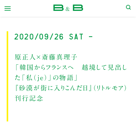
本屋 B&B
2020/09/26 Sat -
原正人×斎藤真理子
「韓国からフランスへ 越境して見出し
た「私（je）」の物語」
『砂漠が街に入りこんだ日』（リトルモア）
刊行記念