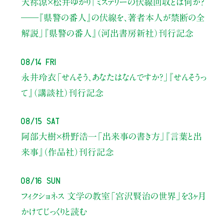
天祢涼×松井ゆかり
「ミステリーの伏線回収とは何か？
――『県警の番人』の伏線を、著者本人が禁断の全
解説」
『県警の番人』（河出書房新社）刊行記念
08/14 Fri
永井玲衣
「せんそう、あなたはなんですか？」
『せんそうっ
て』（講談社）刊行記念
08/15 Sat
阿部大樹×枡野浩一
「出来事の書き方」
『言葉と出
来事』（作品社）刊行記念
08/16 Sun
フィクショネス 文学の教室
「宮沢賢治の世界」を3ヶ月
かけてじっくりと読む