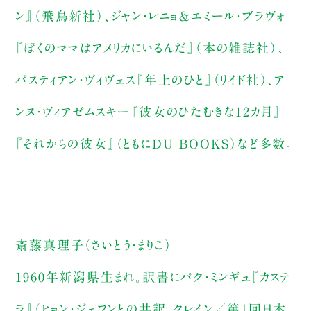
ン』（飛鳥新社）、ジャン・レニョ＆エミール・ブラヴォ
『ぼくのママはアメリカにいるんだ』（本の雑誌社）、
バスティアン・ヴィヴェス『年上のひと』（リイド社）、ア
ンヌ・ヴィアゼムスキー『彼女のひたむきな12カ月』
『それからの彼女』（ともにDU BOOKS）など多数。
斎藤真理子（さいとう・まりこ）
1960年新潟県生まれ。訳書にパク・ミンギュ『カステ
ラ』（ヒョン・ジェフンとの共訳、クレイン／第1回日本