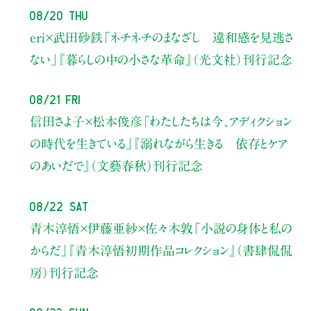
08/20 Thu
eri×武田砂鉄
「ネチネチのまなざし 違和感を見逃さ
ない」
『暮らしの中の小さな革命』（光文社）刊行記念
08/21 Fri
信田さよ子×松本俊彦
「わたしたちは今、アディクション
の時代を生きている」
『溺れながら生きる 依存とケア
のあいだで』（文藝春秋）刊行記念
08/22 Sat
青木淳悟×伊藤亜紗×佐々木敦
「小説の身体と私の
からだ」
『青木淳悟初期作品コレクション』（書肆侃侃
房）刊行記念