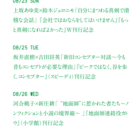
08/23 Sun
上坂あゆ美×鈴木ジェロニモ
「自分にまつわる真剣で滑
稽な会話」
『会社ではおならをしてはいけません』『もっ
と真剣になればよかった』W刊行記念
08/25 Tue
坂井直樹×吉田将英
「新旧コンセプター対談～今も
昔もコンセプトが必要な理由」
『ピークではなく、谷を歩
く。コンセプター』（スピーディ）刊行記念
08/26 Wed
河合桃子×新庄耕
「 “地面師”に惹かれた者たち〜ノ
ンフィクションと小説の境界線〜 」
『地面師連絡役カト
ウ』（小学館）刊行記念