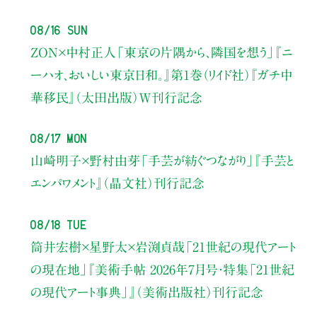
08/16 Sun
ZON×中村正人
「東京の片隅から、隣国を想う」
『ニ
ーハオ、おいしい東京日和。』第1巻（リイド社）
『ガチ中
華移民』（太田出版）W刊行記念
08/17 Mon
山崎明子×野村由芽
「手芸が紡ぐつながり」
『手芸と
エンパワメント』（晶文社）刊行記念
08/18 Tue
筒井宏樹×星野太×岩渕貞哉
「21世紀の現代アート
の現在地」
『美術手帖 2026年7月号・
特集「21世紀
の現代アート事典」』（美術出版社）刊行記念