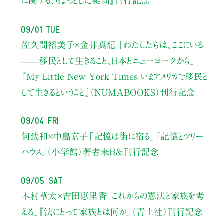
に関する、ちょっとした疑問』刊行記念
09/01 Tue
佐久間裕美子×金井真紀 「わたしたちは、ここにいる
——移民として生きること、日本とニューヨークから」
『My Little New York Times いまアメリカで移民と
して生きるということ』（NUMABOOKS）刊行記念
09/04 Fri
何致和×中島京子
「記憶は街に宿る」
『記憶とツリー
ハウス』（小学館）著者来日＆刊行記念
09/05 Sat
木村草太×吉田恵里香
「これからの憲法と家族を考
える」
『法にとって家族とは何か』（青土社）刊行記念