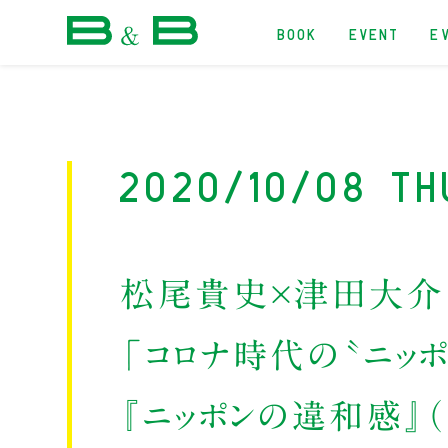
BOOK
EVENT
E
本屋 B&B
2020/10/08 Th
松尾貴史×津田大介
「コロナ時代の〝ニッ
『ニッポンの違和感』