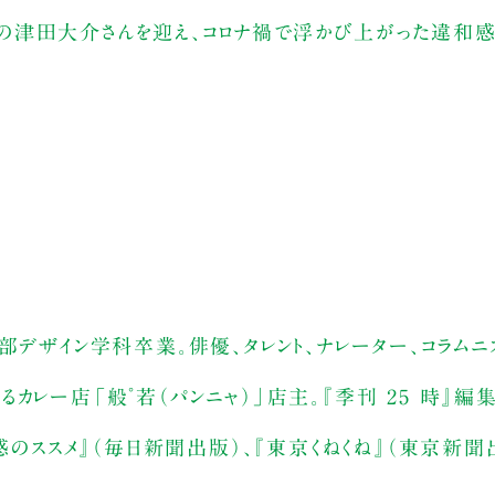
ビストの津田大介さんを迎え、コロナ禍で浮かび上がった違和
部デザイン学科卒業。俳優、タレント、ナレーター、コラムニス
カレー店「般゜若（パンニャ）」店主。『季刊 25 時』編
和感のススメ』（毎日新聞出版）、『東京くねくね』（東京新聞