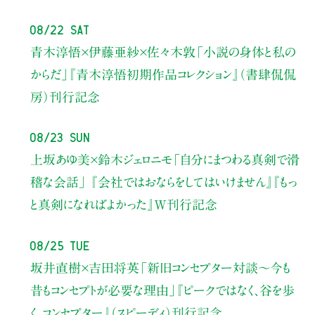
08/22 Sat
青木淳悟×伊藤亜紗×佐々木敦
「小説の身体と私の
からだ」
『青木淳悟初期作品コレクション』（書肆侃侃
房）刊行記念
08/23 Sun
上坂あゆ美×鈴木ジェロニモ
「自分にまつわる真剣で滑
稽な会話」
『会社ではおならをしてはいけません』『もっ
と真剣になればよかった』W刊行記念
08/25 Tue
坂井直樹×吉田将英
「新旧コンセプター対談～今も
昔もコンセプトが必要な理由」
『ピークではなく、谷を歩
く。コンセプター』（スピーディ）刊行記念