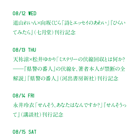
08/12 Wed
道山れいん×向坂くじら
「詩とエッセイのあわい」
『ひらい
てみたら』（七月堂）刊行記念
08/13 Thu
天祢涼×松井ゆかり
「ミステリーの伏線回収とは何か？
――『県警の番人』の伏線を、著者本人が禁断の全
解説」
『県警の番人』（河出書房新社）刊行記念
08/14 Fri
永井玲衣
「せんそう、あなたはなんですか？」
『せんそうっ
て』（講談社）刊行記念
08/15 Sat