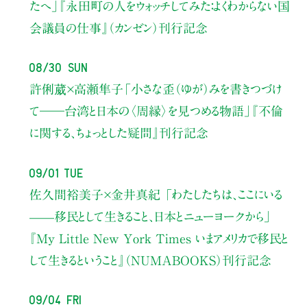
たへ」
『永田町の人をウォッチしてみた：よくわからない国
会議員の仕事』（カンゼン）刊行記念
08/30 Sun
許俐葳×高瀬隼子
「小さな歪（ゆが）みを書きつづけ
て――
台湾と日本の〈周縁〉を見つめる物語」
『不倫
に関する、ちょっとした疑問』刊行記念
09/01 Tue
佐久間裕美子×金井真紀 「わたしたちは、ここにいる
——移民として生きること、日本とニューヨークから」
『My Little New York Times いまアメリカで移民と
して生きるということ』（NUMABOOKS）刊行記念
09/04 Fri