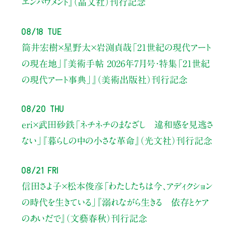
エンパワメント』（晶文社）刊行記念
08/18 Tue
筒井宏樹×星野太×岩渕貞哉
「21世紀の現代アート
の現在地」
『美術手帖 2026年7月号・
特集「21世紀
の現代アート事典」』（美術出版社）刊行記念
08/20 Thu
eri×武田砂鉄
「ネチネチのまなざし 違和感を見逃さ
ない」
『暮らしの中の小さな革命』（光文社）刊行記念
08/21 Fri
信田さよ子×松本俊彦
「わたしたちは今、アディクション
の時代を生きている」
『溺れながら生きる 依存とケア
のあいだで』（文藝春秋）刊行記念