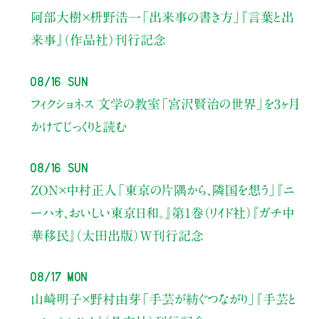
阿部大樹×枡野浩一
「出来事の書き方」
『言葉と出
来事』（作品社）刊行記念
08/16 Sun
フィクショネス 文学の教室
「宮沢賢治の世界」を3ヶ月
かけてじっくりと読む
08/16 Sun
ZON×中村正人
「東京の片隅から、隣国を想う」
『ニ
ーハオ、おいしい東京日和。』第1巻（リイド社）
『ガチ中
華移民』（太田出版）W刊行記念
08/17 Mon
山崎明子×野村由芽
「手芸が紡ぐつながり」
『手芸と