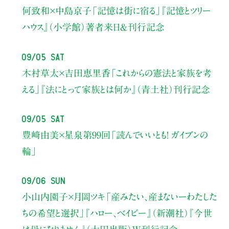
何致和×中島京子
「記憶は街に宿る」
『記憶とツリー
ハウス』（小学館）著者来日＆刊行記念
09/05 Sat
木村草太×吉田恵里香
「これからの憲法と家族を考
える」
『法にとって家族とは何か』（青土社）刊行記念
09/05 Sat
豊﨑由美×星泉
第99回「読んでいいとも！ ガイブンの
輪」
09/06 Sun
小山内園子×月岡ツキ
「産みたい、産まないーわたした
ちの希望と選択」
『ハロー、ベイビー』（新潮社）
『今世