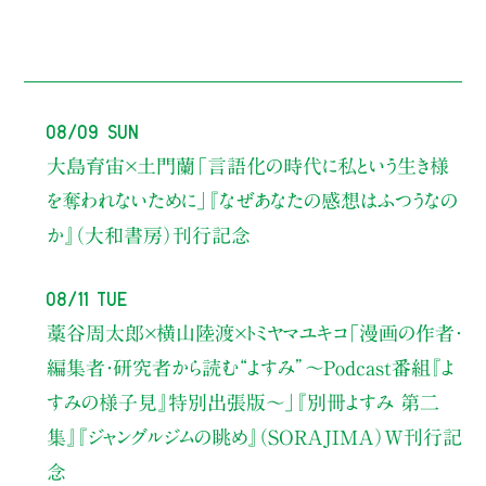
08/09 Sun
大島育宙×土門蘭
「言語化の時代に私という生き様
を奪われないために」
『なぜあなたの感想はふつうなの
か』（大和書房）刊行記念
08/11 Tue
藁谷周太郎×横山陸渡×トミヤマユキコ
「漫画の作者・
編集者・研究者から読む“よすみ”
〜Podcast番組『よ
すみの様子見』特別出張版〜」
『別冊よすみ 第二
集』『ジャングルジムの眺め』（SORAJIMA）W刊行記
念