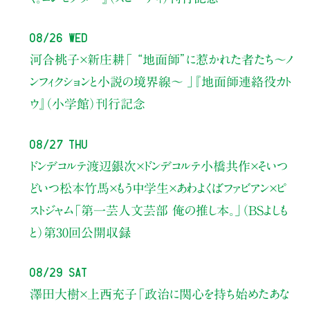
08/26 Wed
河合桃子×新庄耕
「 “地面師”に惹かれた者たち〜ノ
ンフィクションと小説の境界線〜 」
『地面師連絡役カト
ウ』（小学館）刊行記念
08/27 Thu
ドンデコルテ渡辺銀次×ドンデコルテ小橋共作×そいつ
どいつ松本竹馬×もう中学生×あわよくばファビアン×ピ
ストジャム
「第一芸人文芸部 俺の推し本。」（BSよしも
と）
第30回公開収録
08/29 Sat
澤田大樹×上西充子
「政治に関心を持ち始めたあな