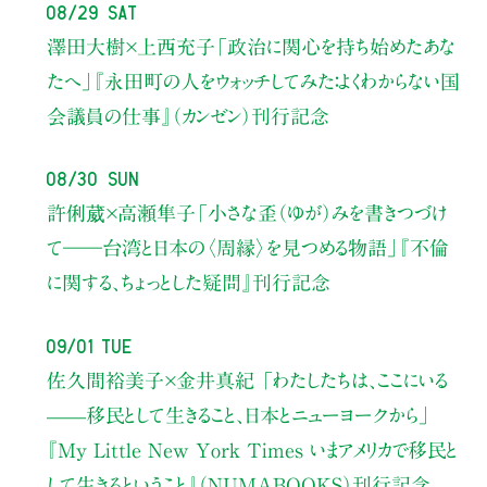
08/29 Sat
澤田大樹×上西充子
「政治に関心を持ち始めたあな
たへ」
『永田町の人をウォッチしてみた：よくわからない国
会議員の仕事』（カンゼン）刊行記念
08/30 Sun
許俐葳×高瀬隼子
「小さな歪（ゆが）みを書きつづけ
て――
台湾と日本の〈周縁〉を見つめる物語」
『不倫
に関する、ちょっとした疑問』刊行記念
09/01 Tue
佐久間裕美子×金井真紀 「わたしたちは、ここにいる
——移民として生きること、日本とニューヨークから」
『My Little New York Times いまアメリカで移民と
して生きるということ』（NUMABOOKS）刊行記念