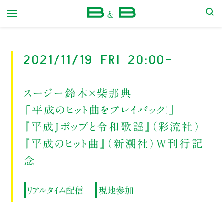
本屋 B&B
2021/11/19 Fri 20:00-
スージー鈴木×柴那典
「平成のヒット曲をプレイバック！」
『平成Jポップと令和歌謡』（彩流社）
『平成のヒット曲』（新潮社）W刊行記
念
リアルタイム配信
現地参加