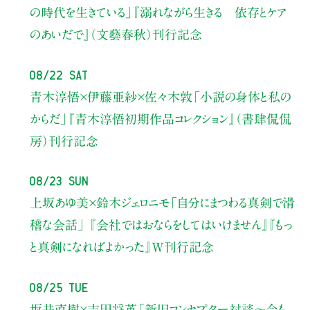
の時代を生きている」
『溺れながら生きる 依存とケア
のあいだで』（文藝春秋）刊行記念
08/22 Sat
青木淳悟×伊藤亜紗×佐々木敦
「小説の身体と私の
からだ」
『青木淳悟初期作品コレクション』（書肆侃侃
房）刊行記念
08/23 Sun
上坂あゆ美×鈴木ジェロニモ
「自分にまつわる真剣で滑
稽な会話」
『会社ではおならをしてはいけません』『もっ
と真剣になればよかった』W刊行記念
08/25 Tue
坂井直樹×吉田将英
「新旧コンセプター対談～今も