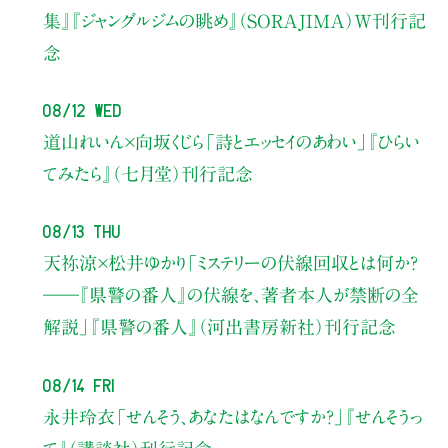
集』『ジャングルジムの眺め』（SORAJIMA）W刊行記
念
08/12 Wed
道山れいん×向坂くじら
「詩とエッセイのあわい」
『ひらい
てみたら』（七月堂）刊行記念
08/13 Thu
天祢涼×松井ゆかり
「ミステリーの伏線回収とは何か？
――『県警の番人』の伏線を、著者本人が禁断の全
解説」
『県警の番人』（河出書房新社）刊行記念
08/14 Fri
永井玲衣
「せんそう、あなたはなんですか？」
『せんそうっ