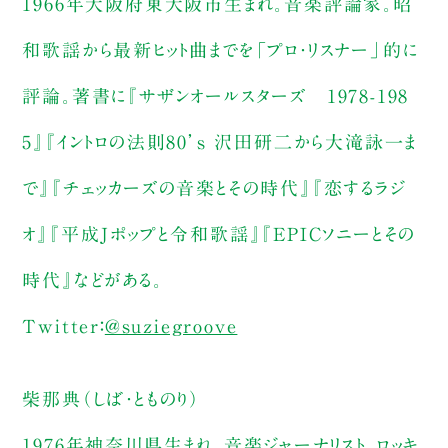
1966年大阪府東大阪市生まれ。音楽評論家。昭
和歌謡から最新ヒット曲までを「プロ・リスナー」的に
評論。著書に『サザンオールスターズ 1978-198
5』『イントロの法則80’s 沢田研二から大滝詠一ま
で』『チェッカーズの音楽とその時代』『恋するラジ
オ』『平成Jポップと令和歌謡』『EPICソニーとその
時代』などがある。
Twitter：
@suziegroove
柴那典（しば・とものり）
1976年神奈川県生まれ。音楽ジャーナリスト。ロッキ