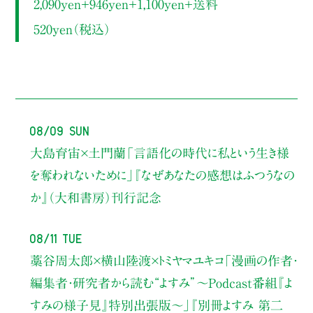
2,090yen＋946yen＋1,100yen＋送料
520yen（税込）
08/09 Sun
大島育宙×土門蘭
「言語化の時代に私という生き様
を奪われないために」
『なぜあなたの感想はふつうなの
か』（大和書房）刊行記念
08/11 Tue
藁谷周太郎×横山陸渡×トミヤマユキコ
「漫画の作者・
編集者・研究者から読む“よすみ”
〜Podcast番組『よ
すみの様子見』特別出張版〜」
『別冊よすみ 第二