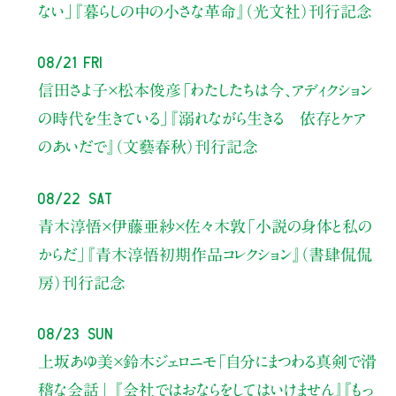
ない」
『暮らしの中の小さな革命』（光文社）刊行記念
08/21 Fri
信田さよ子×松本俊彦
「わたしたちは今、アディクション
の時代を生きている」
『溺れながら生きる 依存とケア
のあいだで』（文藝春秋）刊行記念
08/22 Sat
青木淳悟×伊藤亜紗×佐々木敦
「小説の身体と私の
からだ」
『青木淳悟初期作品コレクション』（書肆侃侃
房）刊行記念
08/23 Sun
上坂あゆ美×鈴木ジェロニモ
「自分にまつわる真剣で滑
稽な会話」
『会社ではおならをしてはいけません』『もっ