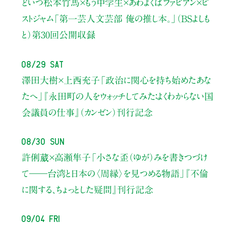
どいつ松本竹馬×もう中学生×あわよくばファビアン×ピ
ストジャム
「第一芸人文芸部 俺の推し本。」（BSよしも
と）
第30回公開収録
08/29 Sat
澤田大樹×上西充子
「政治に関心を持ち始めたあな
たへ」
『永田町の人をウォッチしてみた：よくわからない国
会議員の仕事』（カンゼン）刊行記念
08/30 Sun
許俐葳×高瀬隼子
「小さな歪（ゆが）みを書きつづけ
て――
台湾と日本の〈周縁〉を見つめる物語」
『不倫
に関する、ちょっとした疑問』刊行記念
09/04 Fri