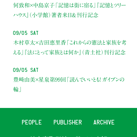
何致和×中島京子
「記憶は街に宿る」
『記憶とツリー
ハウス』（小学館）著者来日＆刊行記念
09/05 Sat
木村草太×吉田恵里香
「これからの憲法と家族を考
える」
『法にとって家族とは何か』（青土社）刊行記念
09/05 Sat
豊﨑由美×星泉
第99回「読んでいいとも！ ガイブンの
輪」
PEOPLE
PUBLISHER
ARCHIVE