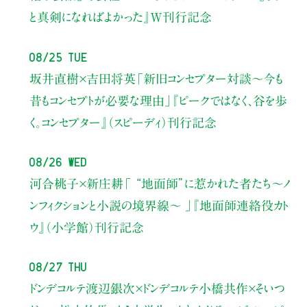
と真剣になればよかった』W刊行記念
08/25 Tue
坂井直樹×吉田将英
「新旧コンセプター対談～今も
昔もコンセプトが必要な理由」
『ピークではなく、谷を歩
く。コンセプター』（スピーディ）刊行記念
08/26 Wed
河合桃子×新庄耕
「 “地面師”に惹かれた者たち〜ノ
ンフィクションと小説の境界線〜 」
『地面師連絡役カト
ウ』（小学館）刊行記念
08/27 Thu
ドンデコルテ渡辺銀次×ドンデコルテ小橋共作×そいつ