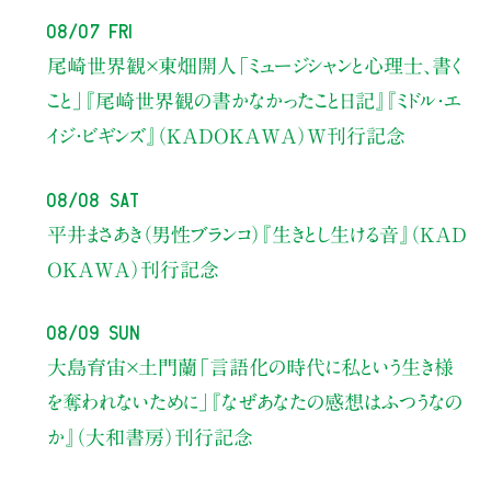
08/07 Fri
尾崎世界観×東畑開人
「ミュージシャンと心理士、書く
こと」
『尾崎世界観の書かなかったこと日記』『ミドル・エ
イジ・ビギンズ』（KADOKAWA）W刊行記念
08/08 Sat
平井まさあき（男性ブランコ）
『生きとし生ける音』（KAD
OKAWA）刊行記念
08/09 Sun
大島育宙×土門蘭
「言語化の時代に私という生き様
を奪われないために」
『なぜあなたの感想はふつうなの
か』（大和書房）刊行記念