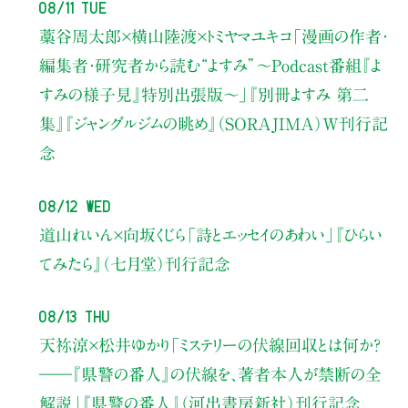
08/11 Tue
藁谷周太郎×横山陸渡×トミヤマユキコ
「漫画の作者・
編集者・研究者から読む“よすみ”
〜Podcast番組『よ
すみの様子見』特別出張版〜」
『別冊よすみ 第二
集』『ジャングルジムの眺め』（SORAJIMA）W刊行記
念
08/12 Wed
道山れいん×向坂くじら
「詩とエッセイのあわい」
『ひらい
てみたら』（七月堂）刊行記念
08/13 Thu
天祢涼×松井ゆかり
「ミステリーの伏線回収とは何か？
――『県警の番人』の伏線を、著者本人が禁断の全
解説」
『県警の番人』（河出書房新社）刊行記念