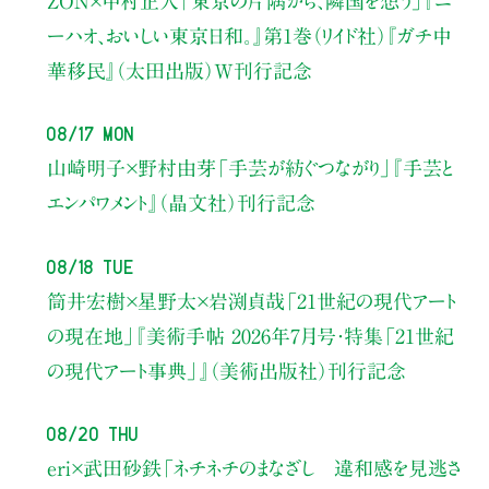
ZON×中村正人
「東京の片隅から、隣国を想う」
『ニ
ーハオ、おいしい東京日和。』第1巻（リイド社）
『ガチ中
華移民』（太田出版）W刊行記念
08/17 Mon
山崎明子×野村由芽
「手芸が紡ぐつながり」
『手芸と
エンパワメント』（晶文社）刊行記念
08/18 Tue
筒井宏樹×星野太×岩渕貞哉
「21世紀の現代アート
の現在地」
『美術手帖 2026年7月号・
特集「21世紀
の現代アート事典」』（美術出版社）刊行記念
08/20 Thu
eri×武田砂鉄
「ネチネチのまなざし 違和感を見逃さ