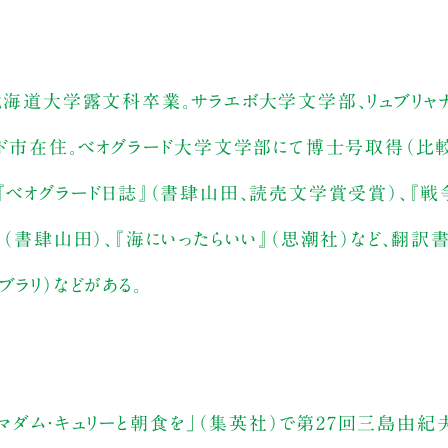
。北海道大学露文科卒業。サラエボ大学文学部、リュブリ
ラード市在住。ベオグラード大学文学部にて博士号取得（比
『ベオグラード日誌』（書肆山田、読売文学賞受賞）、『戦争
（書肆山田）、『海にいったらいい』（思潮社）など、翻訳書
ラリ）などがある。
、「マダム・キュリーと朝食を」（集英社）で第27回三島由紀