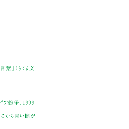
言葉』（ちくま文
ア紛争、1999
そこから青い闇が