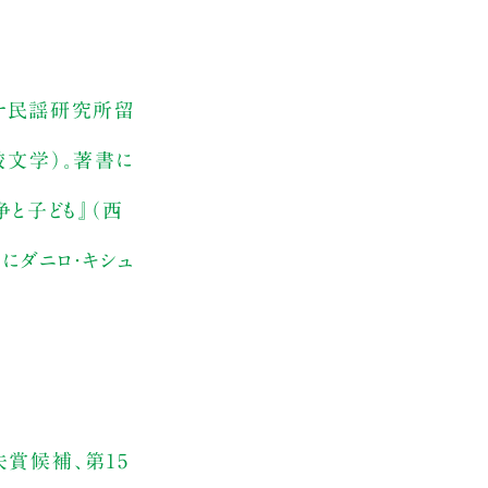
ャナ民謡研究所留
較文学）。著書に
と子ども』（西
にダニロ・キシュ
夫賞候補、第15