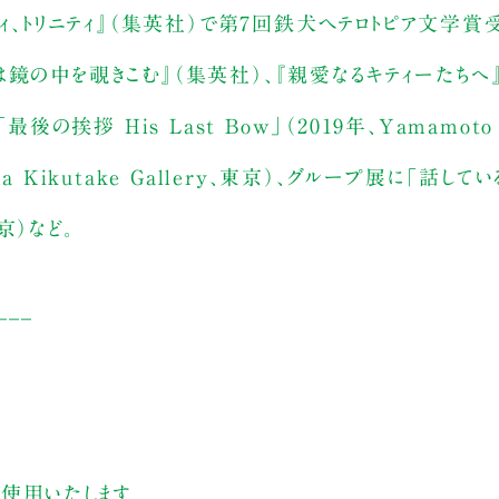
ィ、トリニティ』（集英社）で第7回鉄犬ヘテロトピア文学賞
彼女は鏡の中を覗きこむ』（集英社）、『親愛なるキティーたちへ』
の挨拶 His Last Bow」（2019年、Yamamoto K
aka Kikutake Gallery、東京）、グループ展に「話し
京）など。
___
す
を使用いたします