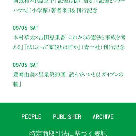
何致和×中島京子
「記憶は街に宿る」
『記憶とツリー
ハウス』（小学館）著者来日＆刊行記念
09/05 Sat
木村草太×吉田恵里香
「これからの憲法と家族を考
える」
『法にとって家族とは何か』（青土社）刊行記念
09/05 Sat
豊﨑由美×星泉
第99回「読んでいいとも！ ガイブンの
輪」
PEOPLE
PUBLISHER
ARCHIVE
特定商取引法に基づく表記