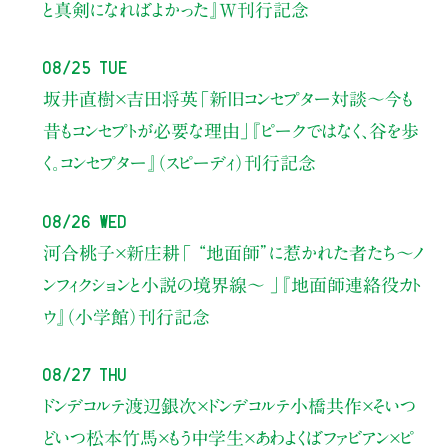
と真剣になればよかった』W刊行記念
08/25 Tue
坂井直樹×吉田将英
「新旧コンセプター対談～今も
昔もコンセプトが必要な理由」
『ピークではなく、谷を歩
く。コンセプター』（スピーディ）刊行記念
08/26 Wed
河合桃子×新庄耕
「 “地面師”に惹かれた者たち〜ノ
ンフィクションと小説の境界線〜 」
『地面師連絡役カト
ウ』（小学館）刊行記念
08/27 Thu
ドンデコルテ渡辺銀次×ドンデコルテ小橋共作×そいつ
どいつ松本竹馬×もう中学生×あわよくばファビアン×ピ