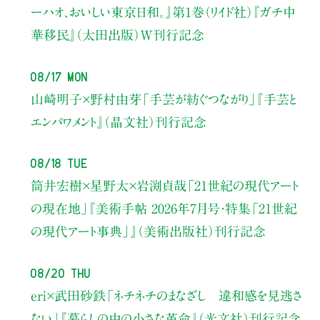
ーハオ、おいしい東京日和。』第1巻（リイド社）
『ガチ中
華移民』（太田出版）W刊行記念
08/17 Mon
山崎明子×野村由芽
「手芸が紡ぐつながり」
『手芸と
エンパワメント』（晶文社）刊行記念
08/18 Tue
筒井宏樹×星野太×岩渕貞哉
「21世紀の現代アート
の現在地」
『美術手帖 2026年7月号・
特集「21世紀
の現代アート事典」』（美術出版社）刊行記念
08/20 Thu
eri×武田砂鉄
「ネチネチのまなざし 違和感を見逃さ
ない」
『暮らしの中の小さな革命』（光文社）刊行記念