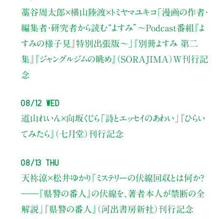
藁谷周太郎×横山陸渡×トミヤマユキコ
「漫画の作者・
編集者・研究者から読む“よすみ”
〜Podcast番組『よ
すみの様子見』特別出張版〜」
『別冊よすみ 第二
集』『ジャングルジムの眺め』（SORAJIMA）W刊行記
念
08/12 Wed
道山れいん×向坂くじら
「詩とエッセイのあわい」
『ひらい
てみたら』（七月堂）刊行記念
08/13 Thu
天祢涼×松井ゆかり
「ミステリーの伏線回収とは何か？
――『県警の番人』の伏線を、著者本人が禁断の全
解説」
『県警の番人』（河出書房新社）刊行記念