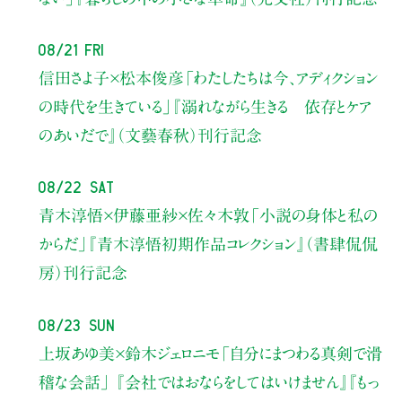
08/21 Fri
信田さよ子×松本俊彦
「わたしたちは今、アディクション
の時代を生きている」
『溺れながら生きる 依存とケア
のあいだで』（文藝春秋）刊行記念
08/22 Sat
青木淳悟×伊藤亜紗×佐々木敦
「小説の身体と私の
からだ」
『青木淳悟初期作品コレクション』（書肆侃侃
房）刊行記念
08/23 Sun
上坂あゆ美×鈴木ジェロニモ
「自分にまつわる真剣で滑
稽な会話」
『会社ではおならをしてはいけません』『もっ