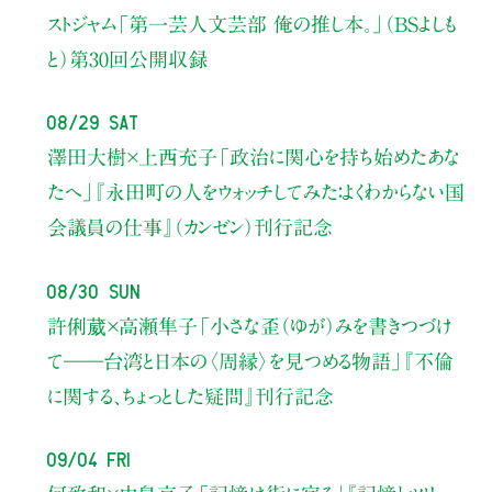
ストジャム
「第一芸人文芸部 俺の推し本。」（BSよしも
と）
第30回公開収録
08/29 Sat
澤田大樹×上西充子
「政治に関心を持ち始めたあな
たへ」
『永田町の人をウォッチしてみた：よくわからない国
会議員の仕事』（カンゼン）刊行記念
08/30 Sun
許俐葳×高瀬隼子
「小さな歪（ゆが）みを書きつづけ
て――
台湾と日本の〈周縁〉を見つめる物語」
『不倫
に関する、ちょっとした疑問』刊行記念
09/04 Fri