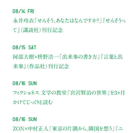
08/14 Fri
永井玲衣
「せんそう、あなたはなんですか？」
『せんそうっ
て』（講談社）刊行記念
08/15 Sat
阿部大樹×枡野浩一
「出来事の書き方」
『言葉と出
来事』（作品社）刊行記念
08/16 Sun
フィクショネス 文学の教室
「宮沢賢治の世界」を3ヶ月
かけてじっくりと読む
08/16 Sun
ZON×中村正人
「東京の片隅から、隣国を想う」
『ニ