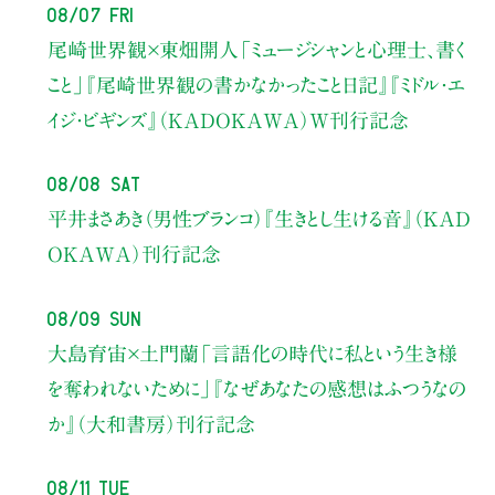
08/07 Fri
尾崎世界観×東畑開人
「ミュージシャンと心理士、書く
こと」
『尾崎世界観の書かなかったこと日記』『ミドル・エ
イジ・ビギンズ』（KADOKAWA）W刊行記念
08/08 Sat
平井まさあき（男性ブランコ）
『生きとし生ける音』（KAD
OKAWA）刊行記念
08/09 Sun
大島育宙×土門蘭
「言語化の時代に私という生き様
を奪われないために」
『なぜあなたの感想はふつうなの
か』（大和書房）刊行記念
08/11 Tue