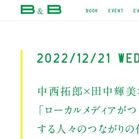
BOOK
EVENT
E
本屋 B&B
2022/12/21 We
中西拓郎×田中輝美
「ローカルメディアが
する人々のつながりの