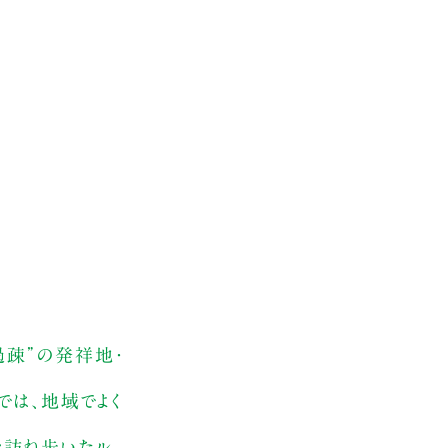
”過疎”の発祥地・
では、地域でよく
者を訪ね歩いたル