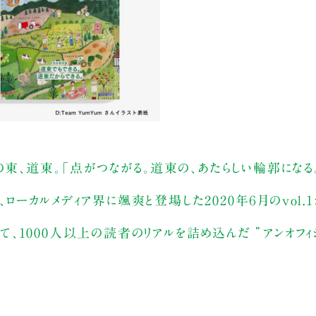
海道の東、道東。「点がつながる。道東の、あたらしい輪郭になる
い、ローカルメディア界に颯爽と登場した2020年６月のvol.
して、1000人以上の読者のリアルを詰め込んだ ”アンオフィ