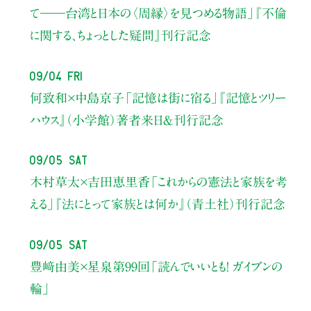
て――
台湾と日本の〈周縁〉を見つめる物語」
『不倫
に関する、ちょっとした疑問』刊行記念
09/04 Fri
何致和×中島京子
「記憶は街に宿る」
『記憶とツリー
ハウス』（小学館）著者来日＆刊行記念
09/05 Sat
木村草太×吉田恵里香
「これからの憲法と家族を考
える」
『法にとって家族とは何か』（青土社）刊行記念
09/05 Sat
豊﨑由美×星泉
第99回「読んでいいとも！ ガイブンの
輪」