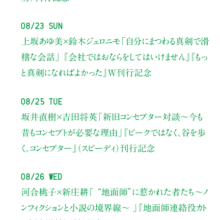
08/23 Sun
上坂あゆ美×鈴木ジェロニモ
「自分にまつわる真剣で滑
稽な会話」
『会社ではおならをしてはいけません』『もっ
と真剣になればよかった』W刊行記念
08/25 Tue
坂井直樹×吉田将英
「新旧コンセプター対談～今も
昔もコンセプトが必要な理由」
『ピークではなく、谷を歩
く。コンセプター』（スピーディ）刊行記念
08/26 Wed
河合桃子×新庄耕
「 “地面師”に惹かれた者たち〜ノ
ンフィクションと小説の境界線〜 」
『地面師連絡役カト