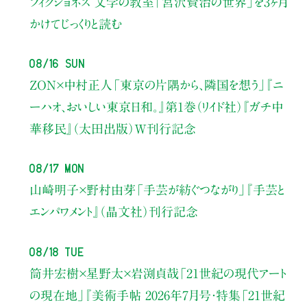
フィクショネス 文学の教室
「宮沢賢治の世界」を3ヶ月
かけてじっくりと読む
08/16 Sun
ZON×中村正人
「東京の片隅から、隣国を想う」
『ニ
ーハオ、おいしい東京日和。』第1巻（リイド社）
『ガチ中
華移民』（太田出版）W刊行記念
08/17 Mon
山崎明子×野村由芽
「手芸が紡ぐつながり」
『手芸と
エンパワメント』（晶文社）刊行記念
08/18 Tue
筒井宏樹×星野太×岩渕貞哉
「21世紀の現代アート
の現在地」
『美術手帖 2026年7月号・
特集「21世紀