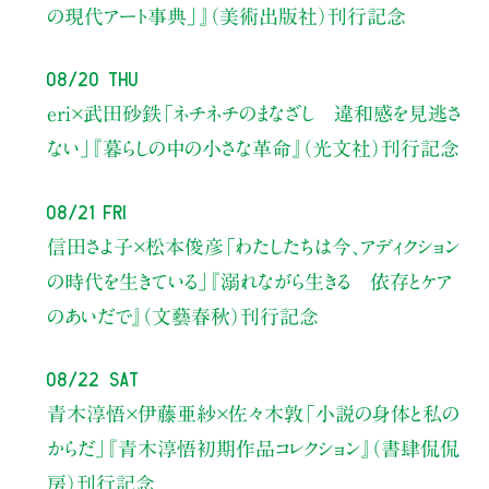
の現代アート事典」』（美術出版社）刊行記念
08/20 Thu
eri×武田砂鉄
「ネチネチのまなざし 違和感を見逃さ
ない」
『暮らしの中の小さな革命』（光文社）刊行記念
08/21 Fri
信田さよ子×松本俊彦
「わたしたちは今、アディクション
の時代を生きている」
『溺れながら生きる 依存とケア
のあいだで』（文藝春秋）刊行記念
08/22 Sat
青木淳悟×伊藤亜紗×佐々木敦
「小説の身体と私の
からだ」
『青木淳悟初期作品コレクション』（書肆侃侃
房）刊行記念