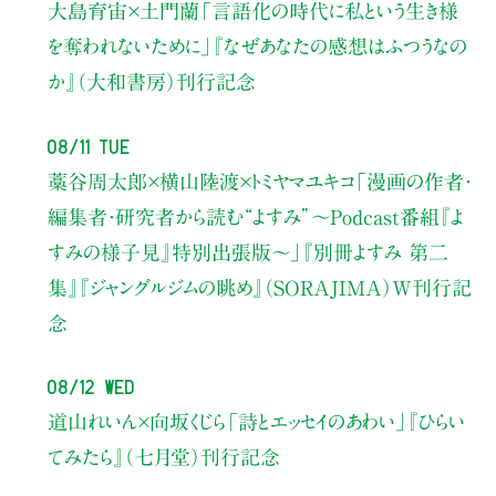
大島育宙×土門蘭
「言語化の時代に私という生き様
を奪われないために」
『なぜあなたの感想はふつうなの
か』（大和書房）刊行記念
08/11 Tue
藁谷周太郎×横山陸渡×トミヤマユキコ
「漫画の作者・
編集者・研究者から読む“よすみ”
〜Podcast番組『よ
すみの様子見』特別出張版〜」
『別冊よすみ 第二
集』『ジャングルジムの眺め』（SORAJIMA）W刊行記
念
08/12 Wed
道山れいん×向坂くじら
「詩とエッセイのあわい」
『ひらい
てみたら』（七月堂）刊行記念