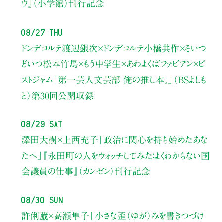
ウ』（小学館）刊行記念
08/27 Thu
ドンデコルテ渡辺銀次×ドンデコルテ小橋共作×そいつ
どいつ松本竹馬×もう中学生×あわよくばファビアン×ピ
ストジャム
「第一芸人文芸部 俺の推し本。」（BSよしも
と）
第30回公開収録
08/29 Sat
澤田大樹×上西充子
「政治に関心を持ち始めたあな
たへ」
『永田町の人をウォッチしてみた：よくわからない国
会議員の仕事』（カンゼン）刊行記念
08/30 Sun
許俐葳×高瀬隼子
「小さな歪（ゆが）みを書きつづけ