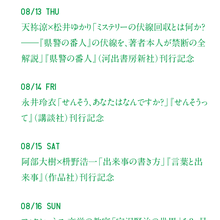
08/13 Thu
天祢涼×松井ゆかり
「ミステリーの伏線回収とは何か？
――『県警の番人』の伏線を、著者本人が禁断の全
解説」
『県警の番人』（河出書房新社）刊行記念
08/14 Fri
永井玲衣
「せんそう、あなたはなんですか？」
『せんそうっ
て』（講談社）刊行記念
08/15 Sat
阿部大樹×枡野浩一
「出来事の書き方」
『言葉と出
来事』（作品社）刊行記念
08/16 Sun