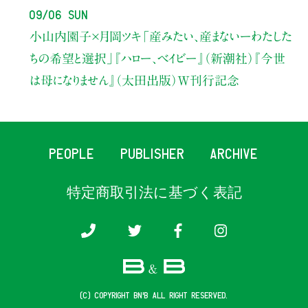
09/06 Sun
小山内園子×月岡ツキ
「産みたい、産まないーわたした
ちの希望と選択」
『ハロー、ベイビー』（新潮社）
『今世
は母になりません』（太田出版）W刊行記念
PEOPLE
PUBLISHER
ARCHIVE
特定商取引法に基づく表記
(c) COPYRIGHT B&B ALL RIGHT RESERVED.