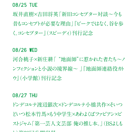
08/25 Tue
坂井直樹×吉田将英
「新旧コンセプター対談～今も
昔もコンセプトが必要な理由」
『ピークではなく、谷を歩
く。コンセプター』（スピーディ）刊行記念
08/26 Wed
河合桃子×新庄耕
「 “地面師”に惹かれた者たち〜ノ
ンフィクションと小説の境界線〜 」
『地面師連絡役カト
ウ』（小学館）刊行記念
08/27 Thu
ドンデコルテ渡辺銀次×ドンデコルテ小橋共作×そいつ
どいつ松本竹馬×もう中学生×あわよくばファビアン×ピ
ストジャム
「第一芸人文芸部 俺の推し本。」（BSよしも