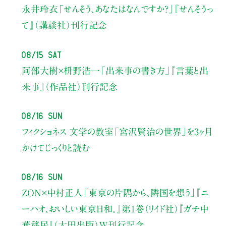
永井玲衣
「せんそう、あなたはなんですか？」
『せんそうっ
て』（講談社）刊行記念
08/15 Sat
阿部大樹×枡野浩一
「出来事の書き方」
『言葉と出
来事』（作品社）刊行記念
08/16 Sun
フィクショネス 文学の教室
「宮沢賢治の世界」を3ヶ月
かけてじっくりと読む
08/16 Sun
ZON×中村正人
「東京の片隅から、隣国を想う」
『ニ
ーハオ、おいしい東京日和。』第1巻（リイド社）
『ガチ中
華移民』（太田出版）W刊行記念