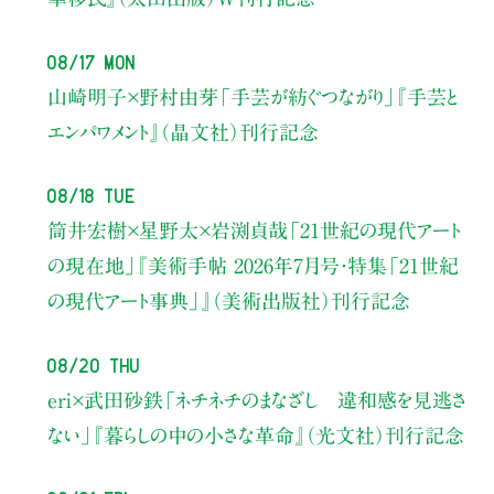
08/17 Mon
山崎明子×野村由芽
「手芸が紡ぐつながり」
『手芸と
エンパワメント』（晶文社）刊行記念
08/18 Tue
筒井宏樹×星野太×岩渕貞哉
「21世紀の現代アート
の現在地」
『美術手帖 2026年7月号・
特集「21世紀
の現代アート事典」』（美術出版社）刊行記念
08/20 Thu
eri×武田砂鉄
「ネチネチのまなざし 違和感を見逃さ
ない」
『暮らしの中の小さな革命』（光文社）刊行記念