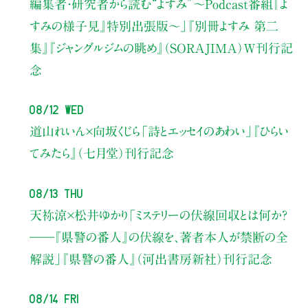
編集者・研究者から読む“よすみ”
〜Podcast番組『よ
すみの様子見』特別出張版〜」
『別冊よすみ 第二
集』『ジャングルジムの眺め』（SORAJIMA）W刊行記
念
08/12 Wed
道山れいん×向坂くじら
「詩とエッセイのあわい」
『ひらい
てみたら』（七月堂）刊行記念
08/13 Thu
天祢涼×松井ゆかり
「ミステリーの伏線回収とは何か？
――『県警の番人』の伏線を、著者本人が禁断の全
解説」
『県警の番人』（河出書房新社）刊行記念
08/14 Fri