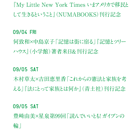
『My Little New York Times いまアメリカで移民と
して生きるということ』（NUMABOOKS）刊行記念
09/04 Fri
何致和×中島京子
「記憶は街に宿る」
『記憶とツリー
ハウス』（小学館）著者来日＆刊行記念
09/05 Sat
木村草太×吉田恵里香
「これからの憲法と家族を考
える」
『法にとって家族とは何か』（青土社）刊行記念
09/05 Sat
豊﨑由美×星泉
第99回「読んでいいとも！ ガイブンの
輪」