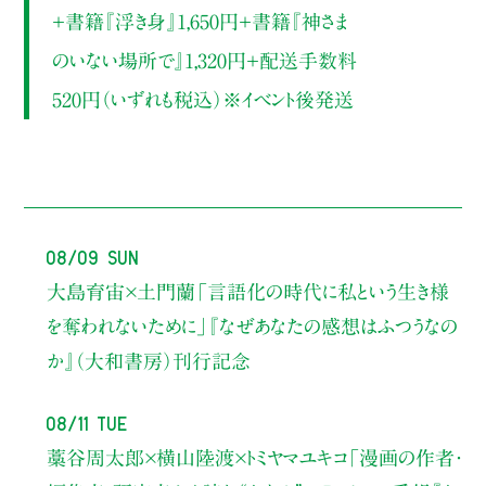
＋書籍『浮き身』1,650円＋書籍『神さま
のいない場所で』1,320円＋配送手数料
520円（いずれも税込）※イベント後発送
08/09 Sun
大島育宙×土門蘭
「言語化の時代に私という生き様
を奪われないために」
『なぜあなたの感想はふつうなの
か』（大和書房）刊行記念
08/11 Tue
藁谷周太郎×横山陸渡×トミヤマユキコ
「漫画の作者・