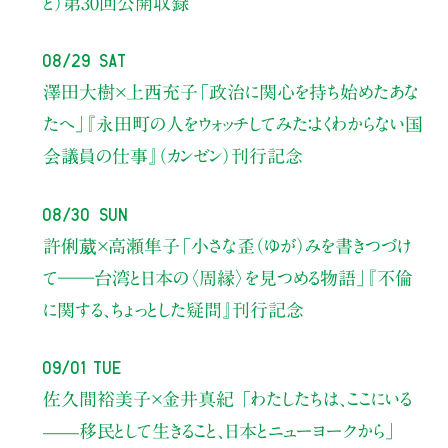
と）
第30回公開収録
08/29 Sat
澤田大樹×上西充子
「政治に関心を持ち始めたあな
たへ」
『永田町の人をウォッチしてみた：よくわからない国
会議員の仕事』（カンゼン）刊行記念
08/30 Sun
許俐葳×高瀬隼子
「小さな歪（ゆが）みを書きつづけ
て――
台湾と日本の〈周縁〉を見つめる物語」
『不倫
に関する、ちょっとした疑問』刊行記念
09/01 Tue
佐久間裕美子×金井真紀 「わたしたちは、ここにいる
——移民として生きること、日本とニューヨークから」