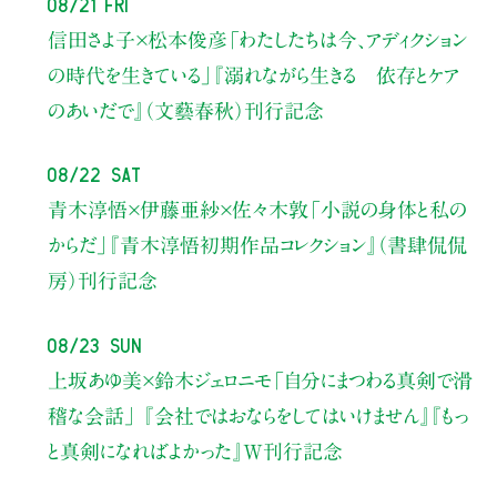
08/21 Fri
信田さよ子×松本俊彦
「わたしたちは今、アディクション
の時代を生きている」
『溺れながら生きる 依存とケア
のあいだで』（文藝春秋）刊行記念
08/22 Sat
青木淳悟×伊藤亜紗×佐々木敦
「小説の身体と私の
からだ」
『青木淳悟初期作品コレクション』（書肆侃侃
房）刊行記念
08/23 Sun
上坂あゆ美×鈴木ジェロニモ
「自分にまつわる真剣で滑
稽な会話」
『会社ではおならをしてはいけません』『もっ
と真剣になればよかった』W刊行記念