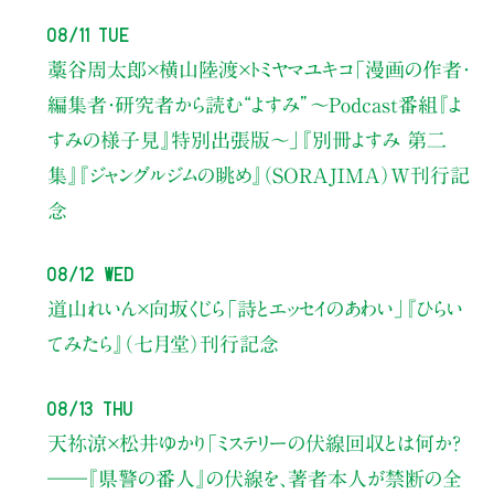
08/11 Tue
藁谷周太郎×横山陸渡×トミヤマユキコ
「漫画の作者・
編集者・研究者から読む“よすみ”
〜Podcast番組『よ
すみの様子見』特別出張版〜」
『別冊よすみ 第二
集』『ジャングルジムの眺め』（SORAJIMA）W刊行記
念
08/12 Wed
道山れいん×向坂くじら
「詩とエッセイのあわい」
『ひらい
てみたら』（七月堂）刊行記念
08/13 Thu
天祢涼×松井ゆかり
「ミステリーの伏線回収とは何か？
――『県警の番人』の伏線を、著者本人が禁断の全