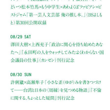
どいつ松本竹馬×もう中学生×あわよくばファビアン×ピ
ストジャム
「第一芸人文芸部 俺の推し本。」（BSよしも
と）
第30回公開収録
08/29 Sat
澤田大樹×上西充子
「政治に関心を持ち始めたあな
たへ」
『永田町の人をウォッチしてみた：よくわからない国
会議員の仕事』（カンゼン）刊行記念
08/30 Sun
許俐葳×高瀬隼子
「小さな歪（ゆが）みを書きつづけ
て――
台湾と日本の〈周縁〉を見つめる物語」
『不倫
に関する、ちょっとした疑問』刊行記念