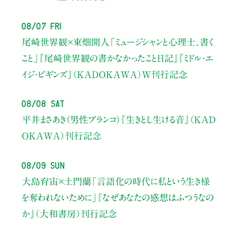
08/07 Fri
尾崎世界観×東畑開人
「ミュージシャンと心理士、書く
こと」
『尾崎世界観の書かなかったこと日記』『ミドル・エ
イジ・ビギンズ』（KADOKAWA）W刊行記念
08/08 Sat
平井まさあき（男性ブランコ）
『生きとし生ける音』（KAD
OKAWA）刊行記念
08/09 Sun
大島育宙×土門蘭
「言語化の時代に私という生き様
を奪われないために」
『なぜあなたの感想はふつうなの
か』（大和書房）刊行記念