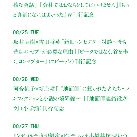
稽な会話」
『会社ではおならをしてはいけません』『もっ
と真剣になればよかった』W刊行記念
08/25 Tue
坂井直樹×吉田将英
「新旧コンセプター対談～今も
昔もコンセプトが必要な理由」
『ピークではなく、谷を歩
く。コンセプター』（スピーディ）刊行記念
08/26 Wed
河合桃子×新庄耕
「 “地面師”に惹かれた者たち〜ノ
ンフィクションと小説の境界線〜 」
『地面師連絡役カト
ウ』（小学館）刊行記念
08/27 Thu
ドンデコルテ渡辺銀次×ドンデコルテ小橋共作×そいつ