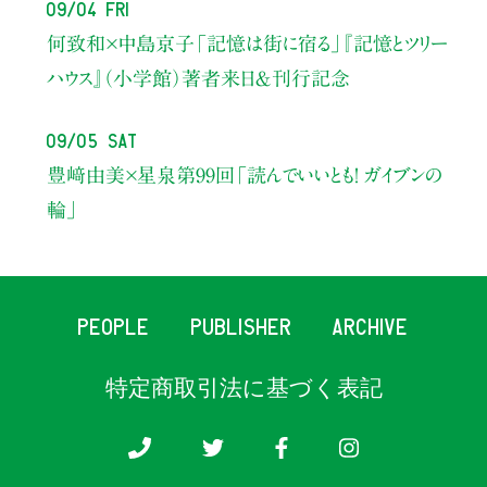
09/04 Fri
何致和×中島京子
「記憶は街に宿る」
『記憶とツリー
ハウス』（小学館）著者来日＆刊行記念
09/05 Sat
豊﨑由美×星泉
第99回「読んでいいとも！ ガイブンの
輪」
PEOPLE
PUBLISHER
ARCHIVE
特定商取引法に基づく表記