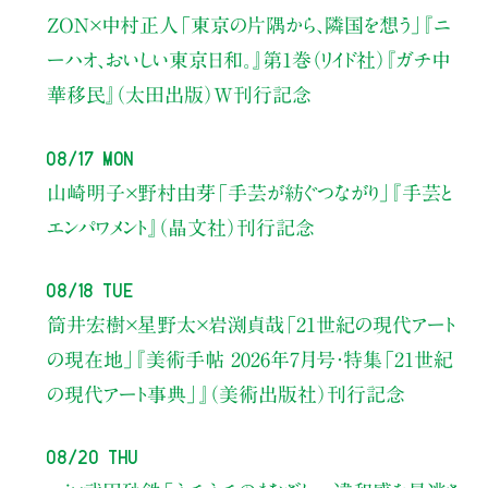
ZON×中村正人
「東京の片隅から、隣国を想う」
『ニ
ーハオ、おいしい東京日和。』第1巻（リイド社）
『ガチ中
華移民』（太田出版）W刊行記念
08/17 Mon
山崎明子×野村由芽
「手芸が紡ぐつながり」
『手芸と
エンパワメント』（晶文社）刊行記念
08/18 Tue
筒井宏樹×星野太×岩渕貞哉
「21世紀の現代アート
の現在地」
『美術手帖 2026年7月号・
特集「21世紀
の現代アート事典」』（美術出版社）刊行記念
08/20 Thu