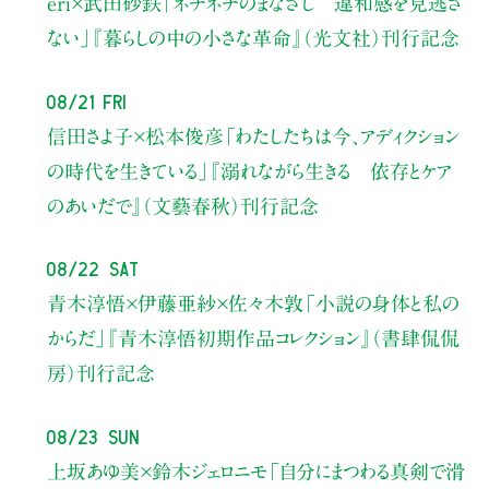
eri×武田砂鉄
「ネチネチのまなざし 違和感を見逃さ
ない」
『暮らしの中の小さな革命』（光文社）刊行記念
08/21 Fri
信田さよ子×松本俊彦
「わたしたちは今、アディクション
の時代を生きている」
『溺れながら生きる 依存とケア
のあいだで』（文藝春秋）刊行記念
08/22 Sat
青木淳悟×伊藤亜紗×佐々木敦
「小説の身体と私の
からだ」
『青木淳悟初期作品コレクション』（書肆侃侃
房）刊行記念
08/23 Sun
上坂あゆ美×鈴木ジェロニモ
「自分にまつわる真剣で滑