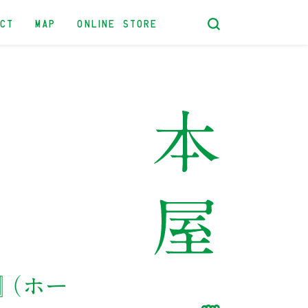
ACT
MAP
ONLINE STORE
』（ホー