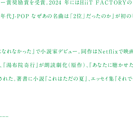
ー賞奨励賞を受賞。2024 年にはHiiT FACTORYの『C
90年代J-POP なぜあの名曲は「2位」だったのか』が初の
人になれなかった』で小説家デビュー。同作はNetflixで映
マ化、『湯布院奇行』が朗読劇化（原作）、『あなたに聴かせ
）された。著書に小説『これはただの夏』、エッセイ集『それで
___