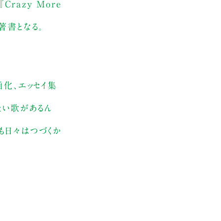
razy More
著書となる。
画化、エッセイ集
たい歌があるん
も日々はつづくか