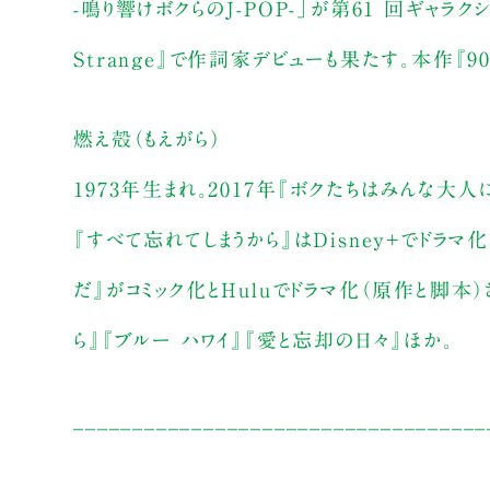
-鳴り響けボクらのJ-POP-」が第61 回ギャラクシ
Strange』で作詞家デビューも果たす。本作『
燃え殻（もえがら）
1973年生まれ。2017年『ボクたちはみんな大
『すべて忘れてしまうから』はDisney+でドラ
だ』がコミック化とHuluでドラマ化（原作と脚本
ら』『ブルー ハワイ』『愛と忘却の日々』ほか。
___________________________________