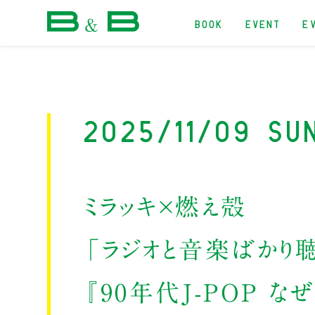
BOOK
EVENT
E
本屋 B&B
2025/11/09 Su
ミラッキ×燃え殻
「ラジオと音楽ばかり
『90年代J-POP 