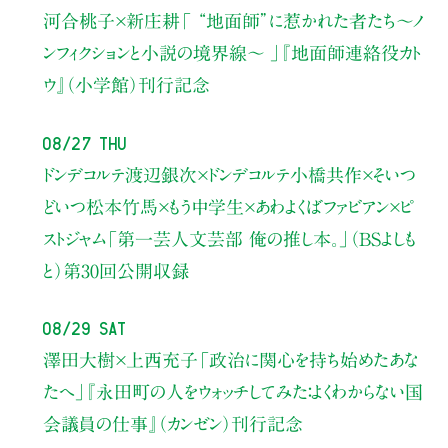
河合桃子×新庄耕
「 “地面師”に惹かれた者たち〜ノ
ンフィクションと小説の境界線〜 」
『地面師連絡役カト
ウ』（小学館）刊行記念
08/27 Thu
ドンデコルテ渡辺銀次×ドンデコルテ小橋共作×そいつ
どいつ松本竹馬×もう中学生×あわよくばファビアン×ピ
ストジャム
「第一芸人文芸部 俺の推し本。」（BSよしも
と）
第30回公開収録
08/29 Sat
澤田大樹×上西充子
「政治に関心を持ち始めたあな
たへ」
『永田町の人をウォッチしてみた：よくわからない国
会議員の仕事』（カンゼン）刊行記念