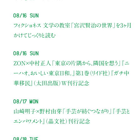
08/16 Sun
フィクショネス 文学の教室
「宮沢賢治の世界」を3ヶ月
かけてじっくりと読む
08/16 Sun
ZON×中村正人
「東京の片隅から、隣国を想う」
『ニ
ーハオ、おいしい東京日和。』第1巻（リイド社）
『ガチ中
華移民』（太田出版）W刊行記念
08/17 Mon
山崎明子×野村由芽
「手芸が紡ぐつながり」
『手芸と
エンパワメント』（晶文社）刊行記念
08/18 Tue