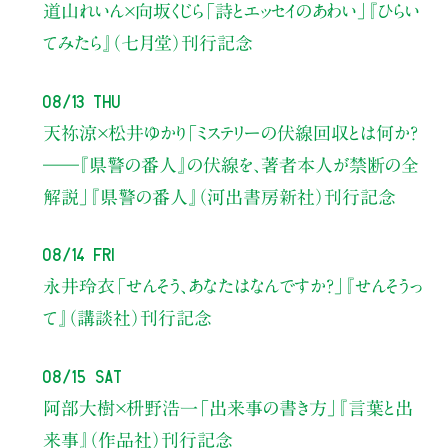
道山れいん×向坂くじら
「詩とエッセイのあわい」
『ひらい
てみたら』（七月堂）刊行記念
08/13 Thu
天祢涼×松井ゆかり
「ミステリーの伏線回収とは何か？
――『県警の番人』の伏線を、著者本人が禁断の全
解説」
『県警の番人』（河出書房新社）刊行記念
08/14 Fri
永井玲衣
「せんそう、あなたはなんですか？」
『せんそうっ
て』（講談社）刊行記念
08/15 Sat
阿部大樹×枡野浩一
「出来事の書き方」
『言葉と出
来事』（作品社）刊行記念