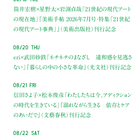
筒井宏樹×星野太×岩渕貞哉
「21世紀の現代アート
の現在地」
『美術手帖 2026年7月号・
特集「21世紀
の現代アート事典」』（美術出版社）刊行記念
08/20 Thu
eri×武田砂鉄
「ネチネチのまなざし 違和感を見逃さ
ない」
『暮らしの中の小さな革命』（光文社）刊行記念
08/21 Fri
信田さよ子×松本俊彦
「わたしたちは今、アディクション
の時代を生きている」
『溺れながら生きる 依存とケア
のあいだで』（文藝春秋）刊行記念
08/22 Sat