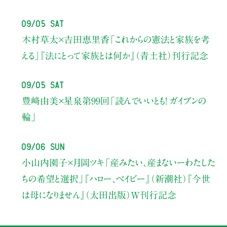
09/05 Sat
木村草太×吉田恵里香
「これからの憲法と家族を考
える」
『法にとって家族とは何か』（青土社）刊行記念
09/05 Sat
豊﨑由美×星泉
第99回「読んでいいとも！ ガイブンの
輪」
09/06 Sun
小山内園子×月岡ツキ
「産みたい、産まないーわたした
ちの希望と選択」
『ハロー、ベイビー』（新潮社）
『今世
は母になりません』（太田出版）W刊行記念