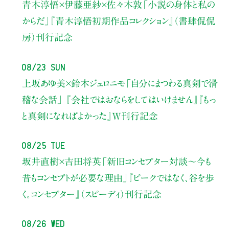
青木淳悟×伊藤亜紗×佐々木敦
「小説の身体と私の
からだ」
『青木淳悟初期作品コレクション』（書肆侃侃
房）刊行記念
08/23 Sun
上坂あゆ美×鈴木ジェロニモ
「自分にまつわる真剣で滑
稽な会話」
『会社ではおならをしてはいけません』『もっ
と真剣になればよかった』W刊行記念
08/25 Tue
坂井直樹×吉田将英
「新旧コンセプター対談～今も
昔もコンセプトが必要な理由」
『ピークではなく、谷を歩
く。コンセプター』（スピーディ）刊行記念
08/26 Wed