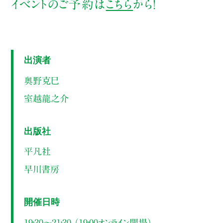
イベントのご予約は
こちら
から！
出演者
奥野克巳
室越龍之介
出版社
平凡社
早川書房
開催日時
19:30～21:30 （19:00オンライン開場）