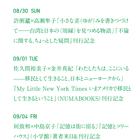
08/30 Sun
許俐葳×高瀬隼子
「小さな歪（ゆが）みを書きつづけ
て――
台湾と日本の〈周縁〉を見つめる物語」
『不倫
に関する、ちょっとした疑問』刊行記念
09/01 Tue
佐久間裕美子×金井真紀 「わたしたちは、ここにいる
——移民として生きること、日本とニューヨークから」
『My Little New York Times いまアメリカで移民と
して生きるということ』（NUMABOOKS）刊行記念
09/04 Fri
何致和×中島京子
「記憶は街に宿る」
『記憶とツリー
ハウス』（小学館）著者来日＆刊行記念