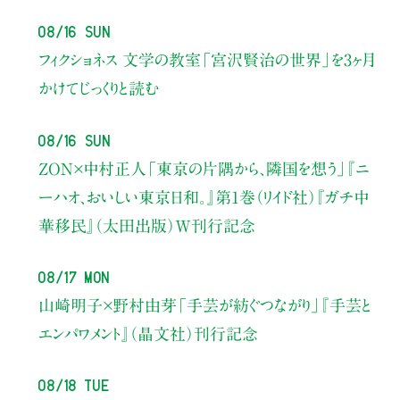
08/16 Sun
フィクショネス 文学の教室
「宮沢賢治の世界」を3ヶ月
かけてじっくりと読む
08/16 Sun
ZON×中村正人
「東京の片隅から、隣国を想う」
『ニ
ーハオ、おいしい東京日和。』第1巻（リイド社）
『ガチ中
華移民』（太田出版）W刊行記念
08/17 Mon
山崎明子×野村由芽
「手芸が紡ぐつながり」
『手芸と
エンパワメント』（晶文社）刊行記念
08/18 Tue