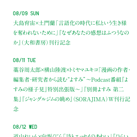
08/09 Sun
大島育宙×土門蘭
「言語化の時代に私という生き様
を奪われないために」
『なぜあなたの感想はふつうなの
か』（大和書房）刊行記念
08/11 Tue
藁谷周太郎×横山陸渡×トミヤマユキコ
「漫画の作者・
編集者・研究者から読む“よすみ”
〜Podcast番組『よ
すみの様子見』特別出張版〜」
『別冊よすみ 第二
集』『ジャングルジムの眺め』（SORAJIMA）W刊行記
念
08/12 Wed
道山れいん×向坂くじら
「詩とエッセイのあわい」
『ひらい