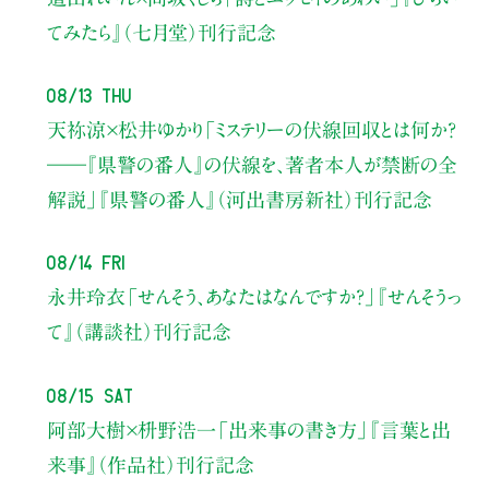
てみたら』（七月堂）刊行記念
08/13 Thu
天祢涼×松井ゆかり
「ミステリーの伏線回収とは何か？
――『県警の番人』の伏線を、著者本人が禁断の全
解説」
『県警の番人』（河出書房新社）刊行記念
08/14 Fri
永井玲衣
「せんそう、あなたはなんですか？」
『せんそうっ
て』（講談社）刊行記念
08/15 Sat
阿部大樹×枡野浩一
「出来事の書き方」
『言葉と出
来事』（作品社）刊行記念