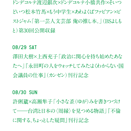
ドンデコルテ渡辺銀次×ドンデコルテ小橋共作×そいつ
どいつ松本竹馬×もう中学生×あわよくばファビアン×ピ
ストジャム
「第一芸人文芸部 俺の推し本。」（BSよしも
と）
第30回公開収録
08/29 Sat
澤田大樹×上西充子
「政治に関心を持ち始めたあな
たへ」
『永田町の人をウォッチしてみた：よくわからない国
会議員の仕事』（カンゼン）刊行記念
08/30 Sun
許俐葳×高瀬隼子
「小さな歪（ゆが）みを書きつづけ
て――
台湾と日本の〈周縁〉を見つめる物語」
『不倫
に関する、ちょっとした疑問』刊行記念