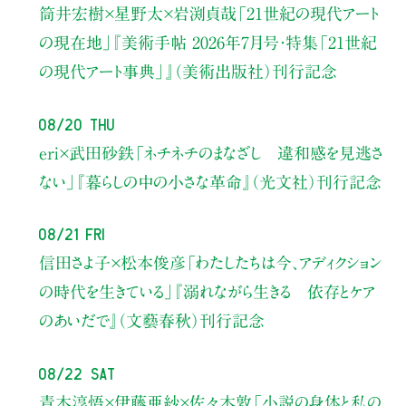
筒井宏樹×星野太×岩渕貞哉
「21世紀の現代アート
の現在地」
『美術手帖 2026年7月号・
特集「21世紀
の現代アート事典」』（美術出版社）刊行記念
08/20 Thu
eri×武田砂鉄
「ネチネチのまなざし 違和感を見逃さ
ない」
『暮らしの中の小さな革命』（光文社）刊行記念
08/21 Fri
信田さよ子×松本俊彦
「わたしたちは今、アディクション
の時代を生きている」
『溺れながら生きる 依存とケア
のあいだで』（文藝春秋）刊行記念
08/22 Sat
青木淳悟×伊藤亜紗×佐々木敦
「小説の身体と私の