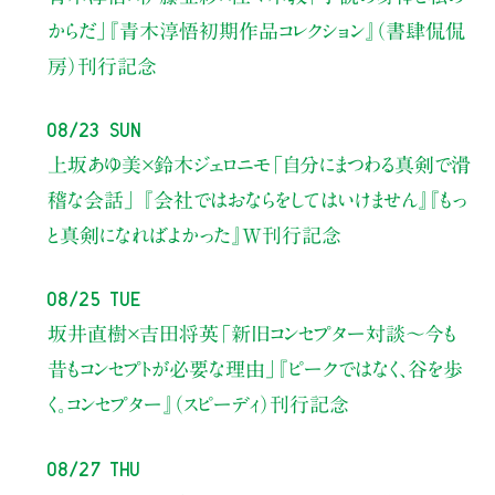
からだ」
『青木淳悟初期作品コレクション』（書肆侃侃
房）刊行記念
08/23 Sun
上坂あゆ美×鈴木ジェロニモ
「自分にまつわる真剣で滑
稽な会話」
『会社ではおならをしてはいけません』『もっ
と真剣になればよかった』W刊行記念
08/25 Tue
坂井直樹×吉田将英
「新旧コンセプター対談～今も
昔もコンセプトが必要な理由」
『ピークではなく、谷を歩
く。コンセプター』（スピーディ）刊行記念
08/27 Thu