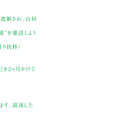
遮断され、山村
国“を建設しよう
より抜粋）
』を2ヶ月かけて
ます。混迷した