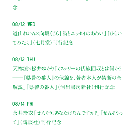
念
08/12 Wed
道山れいん×向坂くじら
「詩とエッセイのあわい」
『ひらい
てみたら』（七月堂）刊行記念
08/13 Thu
天祢涼×松井ゆかり
「ミステリーの伏線回収とは何か？
――『県警の番人』の伏線を、著者本人が禁断の全
解説」
『県警の番人』（河出書房新社）刊行記念
08/14 Fri
永井玲衣
「せんそう、あなたはなんですか？」
『せんそうっ
て』（講談社）刊行記念