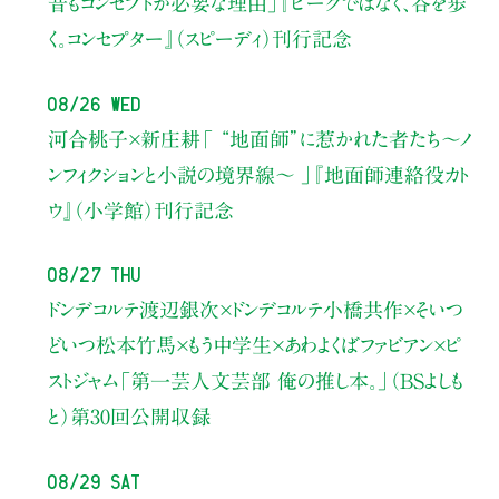
昔もコンセプトが必要な理由」
『ピークではなく、谷を歩
く。コンセプター』（スピーディ）刊行記念
08/26 Wed
河合桃子×新庄耕
「 “地面師”に惹かれた者たち〜ノ
ンフィクションと小説の境界線〜 」
『地面師連絡役カト
ウ』（小学館）刊行記念
08/27 Thu
ドンデコルテ渡辺銀次×ドンデコルテ小橋共作×そいつ
どいつ松本竹馬×もう中学生×あわよくばファビアン×ピ
ストジャム
「第一芸人文芸部 俺の推し本。」（BSよしも
と）
第30回公開収録
08/29 Sat