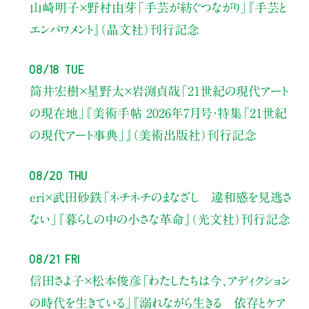
山崎明子×野村由芽
「手芸が紡ぐつながり」
『手芸と
エンパワメント』（晶文社）刊行記念
08/18 Tue
筒井宏樹×星野太×岩渕貞哉
「21世紀の現代アート
の現在地」
『美術手帖 2026年7月号・
特集「21世紀
の現代アート事典」』（美術出版社）刊行記念
08/20 Thu
eri×武田砂鉄
「ネチネチのまなざし 違和感を見逃さ
ない」
『暮らしの中の小さな革命』（光文社）刊行記念
08/21 Fri
信田さよ子×松本俊彦
「わたしたちは今、アディクション
の時代を生きている」
『溺れながら生きる 依存とケア