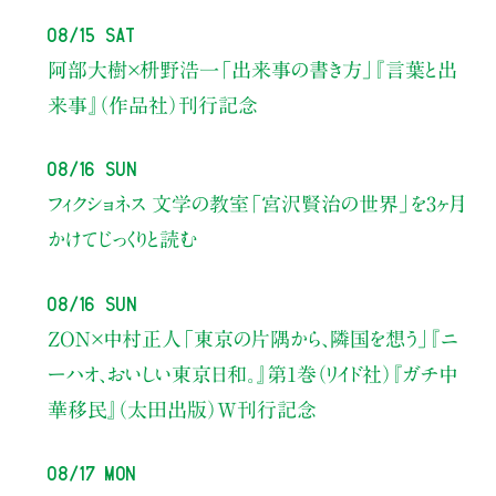
08/15 Sat
阿部大樹×枡野浩一
「出来事の書き方」
『言葉と出
来事』（作品社）刊行記念
08/16 Sun
フィクショネス 文学の教室
「宮沢賢治の世界」を3ヶ月
かけてじっくりと読む
08/16 Sun
ZON×中村正人
「東京の片隅から、隣国を想う」
『ニ
ーハオ、おいしい東京日和。』第1巻（リイド社）
『ガチ中
華移民』（太田出版）W刊行記念
08/17 Mon