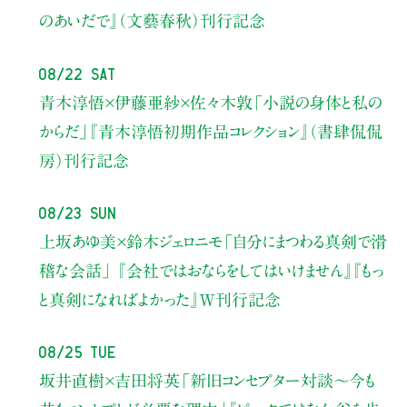
のあいだで』（文藝春秋）刊行記念
08/22 Sat
青木淳悟×伊藤亜紗×佐々木敦
「小説の身体と私の
からだ」
『青木淳悟初期作品コレクション』（書肆侃侃
房）刊行記念
08/23 Sun
上坂あゆ美×鈴木ジェロニモ
「自分にまつわる真剣で滑
稽な会話」
『会社ではおならをしてはいけません』『もっ
と真剣になればよかった』W刊行記念
08/25 Tue
坂井直樹×吉田将英
「新旧コンセプター対談～今も