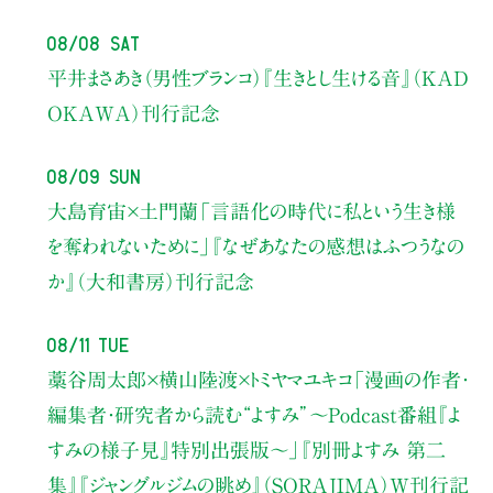
08/08 Sat
平井まさあき（男性ブランコ）
『生きとし生ける音』（KAD
OKAWA）刊行記念
08/09 Sun
大島育宙×土門蘭
「言語化の時代に私という生き様
を奪われないために」
『なぜあなたの感想はふつうなの
か』（大和書房）刊行記念
08/11 Tue
藁谷周太郎×横山陸渡×トミヤマユキコ
「漫画の作者・
編集者・研究者から読む“よすみ”
〜Podcast番組『よ
すみの様子見』特別出張版〜」
『別冊よすみ 第二
集』『ジャングルジムの眺め』（SORAJIMA）W刊行記