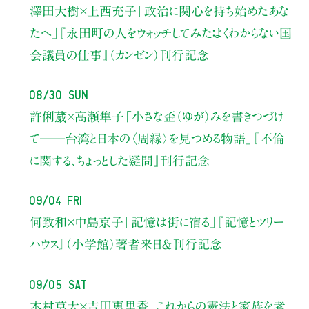
澤田大樹×上西充子
「政治に関心を持ち始めたあな
たへ」
『永田町の人をウォッチしてみた：よくわからない国
会議員の仕事』（カンゼン）刊行記念
08/30 Sun
許俐葳×高瀬隼子
「小さな歪（ゆが）みを書きつづけ
て――
台湾と日本の〈周縁〉を見つめる物語」
『不倫
に関する、ちょっとした疑問』刊行記念
09/04 Fri
何致和×中島京子
「記憶は街に宿る」
『記憶とツリー
ハウス』（小学館）著者来日＆刊行記念
09/05 Sat
木村草太×吉田恵里香
「これからの憲法と家族を考