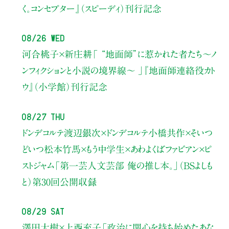
く。コンセプター』（スピーディ）刊行記念
08/26 Wed
河合桃子×新庄耕
「 “地面師”に惹かれた者たち〜ノ
ンフィクションと小説の境界線〜 」
『地面師連絡役カト
ウ』（小学館）刊行記念
08/27 Thu
ドンデコルテ渡辺銀次×ドンデコルテ小橋共作×そいつ
どいつ松本竹馬×もう中学生×あわよくばファビアン×ピ
ストジャム
「第一芸人文芸部 俺の推し本。」（BSよしも
と）
第30回公開収録
08/29 Sat
澤田大樹×上西充子
「政治に関心を持ち始めたあな