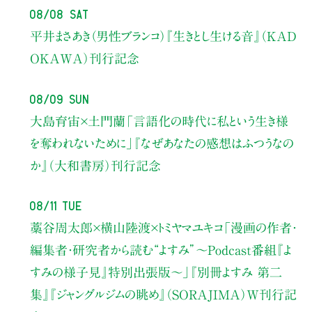
08/08 Sat
平井まさあき（男性ブランコ）
『生きとし生ける音』（KAD
OKAWA）刊行記念
08/09 Sun
大島育宙×土門蘭
「言語化の時代に私という生き様
を奪われないために」
『なぜあなたの感想はふつうなの
か』（大和書房）刊行記念
08/11 Tue
藁谷周太郎×横山陸渡×トミヤマユキコ
「漫画の作者・
編集者・研究者から読む“よすみ”
〜Podcast番組『よ
すみの様子見』特別出張版〜」
『別冊よすみ 第二
集』『ジャングルジムの眺め』（SORAJIMA）W刊行記