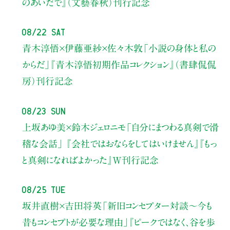
のあいだで』（文藝春秋）刊行記念
08/22 Sat
青木淳悟×伊藤亜紗×佐々木敦
「小説の身体と私の
からだ」
『青木淳悟初期作品コレクション』（書肆侃侃
房）刊行記念
08/23 Sun
上坂あゆ美×鈴木ジェロニモ
「自分にまつわる真剣で滑
稽な会話」
『会社ではおならをしてはいけません』『もっ
と真剣になればよかった』W刊行記念
08/25 Tue
坂井直樹×吉田将英
「新旧コンセプター対談～今も
昔もコンセプトが必要な理由」
『ピークではなく、谷を歩