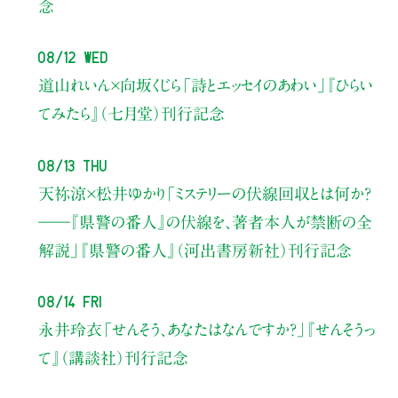
念
08/12 Wed
道山れいん×向坂くじら
「詩とエッセイのあわい」
『ひらい
てみたら』（七月堂）刊行記念
08/13 Thu
天祢涼×松井ゆかり
「ミステリーの伏線回収とは何か？
――『県警の番人』の伏線を、著者本人が禁断の全
解説」
『県警の番人』（河出書房新社）刊行記念
08/14 Fri
永井玲衣
「せんそう、あなたはなんですか？」
『せんそうっ
て』（講談社）刊行記念