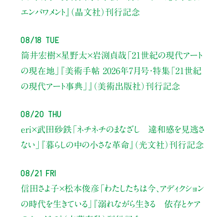
エンパワメント』（晶文社）刊行記念
08/18 Tue
筒井宏樹×星野太×岩渕貞哉
「21世紀の現代アート
の現在地」
『美術手帖 2026年7月号・
特集「21世紀
の現代アート事典」』（美術出版社）刊行記念
08/20 Thu
eri×武田砂鉄
「ネチネチのまなざし 違和感を見逃さ
ない」
『暮らしの中の小さな革命』（光文社）刊行記念
08/21 Fri
信田さよ子×松本俊彦
「わたしたちは今、アディクション
の時代を生きている」
『溺れながら生きる 依存とケア