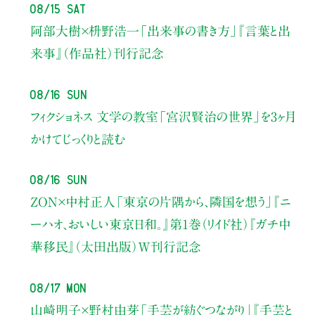
08/15 Sat
阿部大樹×枡野浩一
「出来事の書き方」
『言葉と出
来事』（作品社）刊行記念
08/16 Sun
フィクショネス 文学の教室
「宮沢賢治の世界」を3ヶ月
かけてじっくりと読む
08/16 Sun
ZON×中村正人
「東京の片隅から、隣国を想う」
『ニ
ーハオ、おいしい東京日和。』第1巻（リイド社）
『ガチ中
華移民』（太田出版）W刊行記念
08/17 Mon
山崎明子×野村由芽
「手芸が紡ぐつながり」
『手芸と