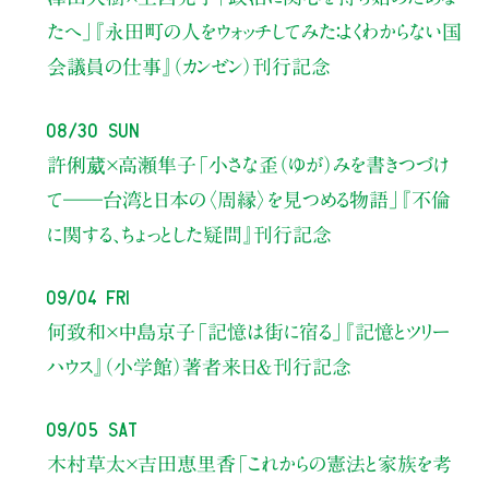
たへ」
『永田町の人をウォッチしてみた：よくわからない国
会議員の仕事』（カンゼン）刊行記念
08/30 Sun
許俐葳×高瀬隼子
「小さな歪（ゆが）みを書きつづけ
て――
台湾と日本の〈周縁〉を見つめる物語」
『不倫
に関する、ちょっとした疑問』刊行記念
09/04 Fri
何致和×中島京子
「記憶は街に宿る」
『記憶とツリー
ハウス』（小学館）著者来日＆刊行記念
09/05 Sat
木村草太×吉田恵里香
「これからの憲法と家族を考