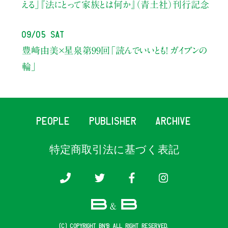
える」
『法にとって家族とは何か』（青土社）刊行記念
09/05 Sat
豊﨑由美×星泉
第99回「読んでいいとも！ ガイブンの
輪」
PEOPLE
PUBLISHER
ARCHIVE
特定商取引法に基づく表記
(c) COPYRIGHT B&B ALL RIGHT RESERVED.