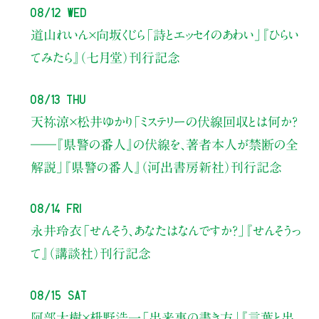
08/12 Wed
道山れいん×向坂くじら
「詩とエッセイのあわい」
『ひらい
てみたら』（七月堂）刊行記念
08/13 Thu
天祢涼×松井ゆかり
「ミステリーの伏線回収とは何か？
――『県警の番人』の伏線を、著者本人が禁断の全
解説」
『県警の番人』（河出書房新社）刊行記念
08/14 Fri
永井玲衣
「せんそう、あなたはなんですか？」
『せんそうっ
て』（講談社）刊行記念
08/15 Sat
阿部大樹×枡野浩一
「出来事の書き方」
『言葉と出