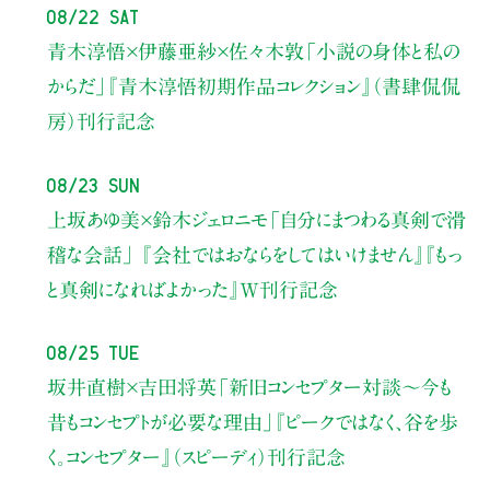
08/22 Sat
青木淳悟×伊藤亜紗×佐々木敦
「小説の身体と私の
からだ」
『青木淳悟初期作品コレクション』（書肆侃侃
房）刊行記念
08/23 Sun
上坂あゆ美×鈴木ジェロニモ
「自分にまつわる真剣で滑
稽な会話」
『会社ではおならをしてはいけません』『もっ
と真剣になればよかった』W刊行記念
08/25 Tue
坂井直樹×吉田将英
「新旧コンセプター対談～今も
昔もコンセプトが必要な理由」
『ピークではなく、谷を歩
く。コンセプター』（スピーディ）刊行記念