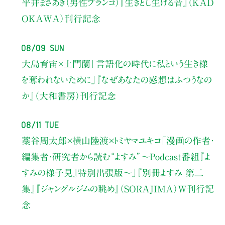
平井まさあき（男性ブランコ）
『生きとし生ける音』（KAD
OKAWA）刊行記念
08/09 Sun
大島育宙×土門蘭
「言語化の時代に私という生き様
を奪われないために」
『なぜあなたの感想はふつうなの
か』（大和書房）刊行記念
08/11 Tue
藁谷周太郎×横山陸渡×トミヤマユキコ
「漫画の作者・
編集者・研究者から読む“よすみ”
〜Podcast番組『よ
すみの様子見』特別出張版〜」
『別冊よすみ 第二
集』『ジャングルジムの眺め』（SORAJIMA）W刊行記
念