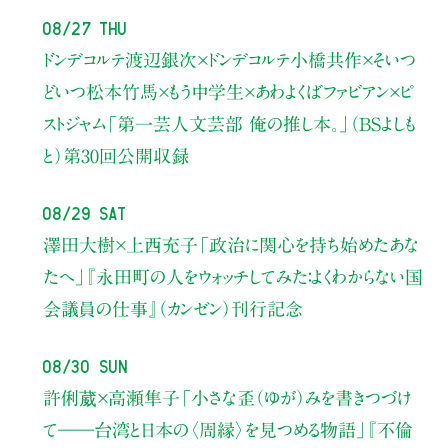
08/27 Thu
ドンデコルテ渡辺銀次×ドンデコルテ小橋共作×そいつ
どいつ松本竹馬×もう中学生×あわよくばファビアン×ピ
ストジャム
「第一芸人文芸部 俺の推し本。」（BSよしも
と）
第30回公開収録
08/29 Sat
澤田大樹×上西充子
「政治に関心を持ち始めたあな
たへ」
『永田町の人をウォッチしてみた：よくわからない国
会議員の仕事』（カンゼン）刊行記念
08/30 Sun
許俐葳×高瀬隼子
「小さな歪（ゆが）みを書きつづけ
て――
台湾と日本の〈周縁〉を見つめる物語」
『不倫