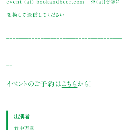
event (at) bookandbeer.com ※(at)を@に
変換して送信してください
_____________________________________
_____________________________________
__
イベントのご予約は
こちら
から！
出演者
竹中万季