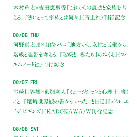
木村草太×吉田恵里香
「これからの憲法と家族を考
える」
『法にとって家族とは何か』（青土社）刊行記念
08/06 Thu
河野真太郎×山内マリコ
「地方から、女性と労働から、
階級と連帯を考える」
『階級と「私たち」のゆくえ』（フィ
ルムアート社）刊行記念
08/07 Fri
尾崎世界観×東畑開人
「ミュージシャンと心理士、書く
こと」
『尾崎世界観の書かなかったこと日記』『ミドル・エ
イジ・ビギンズ』（KADOKAWA）W刊行記念
08/08 Sat