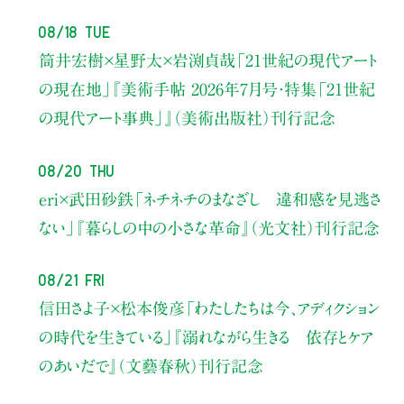
08/18 Tue
筒井宏樹×星野太×岩渕貞哉
「21世紀の現代アート
の現在地」
『美術手帖 2026年7月号・
特集「21世紀
の現代アート事典」』（美術出版社）刊行記念
08/20 Thu
eri×武田砂鉄
「ネチネチのまなざし 違和感を見逃さ
ない」
『暮らしの中の小さな革命』（光文社）刊行記念
08/21 Fri
信田さよ子×松本俊彦
「わたしたちは今、アディクション
の時代を生きている」
『溺れながら生きる 依存とケア
のあいだで』（文藝春秋）刊行記念