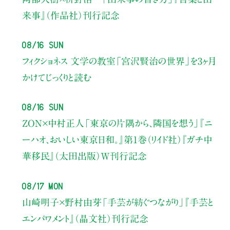
来事』（作品社）刊行記念
08/16 Sun
フィクショネス 文学の教室
「宮沢賢治の世界」を3ヶ月
かけてじっくりと読む
08/16 Sun
ZON×中村正人
「東京の片隅から、隣国を想う」
『ニ
ーハオ、おいしい東京日和。』第1巻（リイド社）
『ガチ中
華移民』（太田出版）W刊行記念
08/17 Mon
山崎明子×野村由芽
「手芸が紡ぐつながり」
『手芸と
エンパワメント』（晶文社）刊行記念