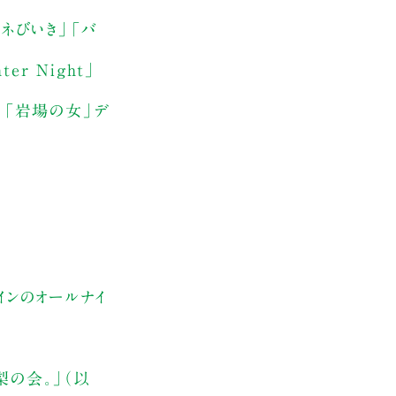
ネびいき」「バ
r Night」
」「岩場の女」デ
インのオールナイ
梨の会。」（以