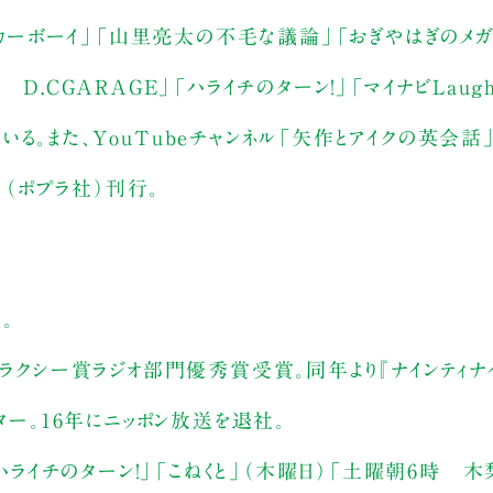
ーボーイ」「山里亮太の不毛な議論」「おぎやはぎのメガ
.CGARAGE」「ハライチのターン！」「マイナビLaughte
る。また、YouTubeチャンネル「矢作とアイクの英会話
』（ポプラ社）刊行。
。
ャラクシー賞ラジオ部門優秀賞受賞。同年より『ナインティナ
ター。16年にニッポン放送を退社。
「ハライチのターン！」「こねくと」（木曜日）「土曜朝6時 木