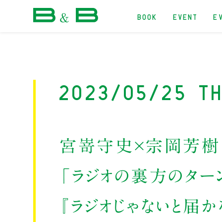
BOOK
EVENT
E
本屋 B&B
2023/05/25 Th
宮嵜守史×宗岡芳樹
「ラジオの裏方のターン
『ラジオじゃないと届