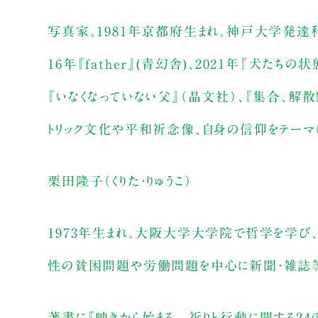
写真家。1981年京都府生まれ。神戸大学発
16年『father』(青幻舎)、2021年『犬たち
『いなくなっていない父』（晶文社）、『集合、解
トリック文化や平和祈念像、自身の信仰をテーマ
栗田隆子（くりた・りゅうこ）
1973年生まれ。大阪大学大学院で哲学を学び
性の貧困問題や労働問題を中心に新聞・雑誌
著書に『呻きから始まる 祈りと行動に関する24の