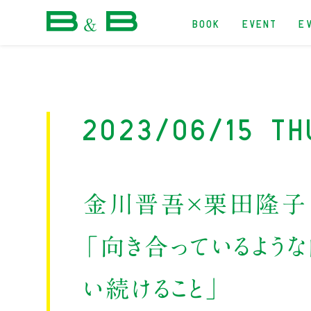
BOOK
EVENT
E
本屋 B&B
2023/06/15 Th
金川晋吾×栗田隆子
「向き合っているよう
い続けること」