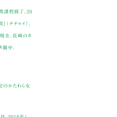
課程修了。20
間』（ナナルイ）、
た現在、長崎のカ
準備中。
どのかたわら女
、2019年）。