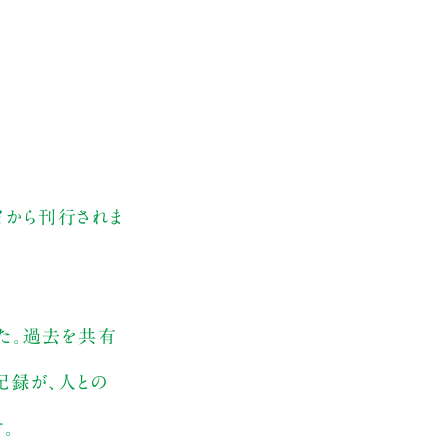
イから刊行されま
した。過去を共有
記録が、人との
。