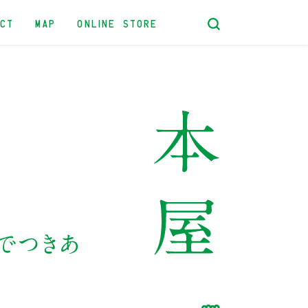
ACT
MAP
ONLINE STORE
でつきあ