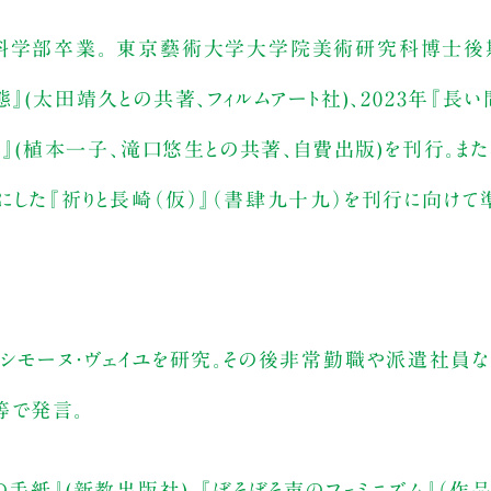
達科学部卒業。 東京藝術大学大学院美術研究科博士後期
の状態』(太田靖久との共著、フィルムアート社)、2023年『長い
散！』(植本一子、滝口悠生との共著、自費出版)を刊行。ま
にした『祈りと長崎（仮）』（書肆九十九）を刊行に向けて
、シモーヌ・ヴェイユを研究。その後非常勤職や派遣社員な
等で発言。
手紙』(新教出版社)、『ぼそぼそ声のフェミニズム』（作品社