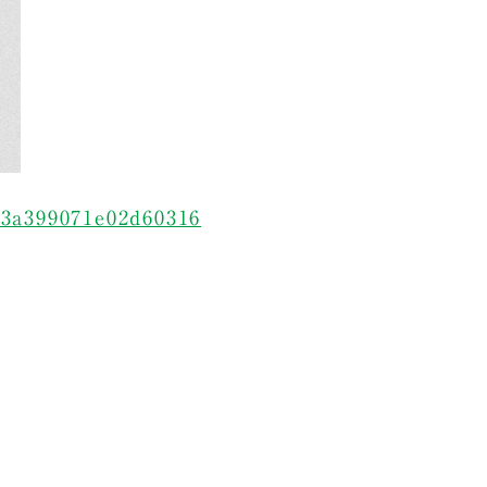
33a399071e02d60316