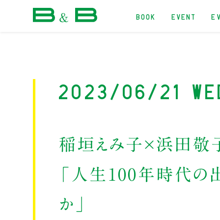
BOOK
EVENT
E
本屋 B&B
2023/06/21 We
稲垣えみ子×浜田敬
「人生100年時代の
か」