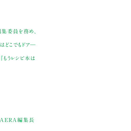
編集委員を務め、
はどこでもドア―
『もうレシピ本は
はAERA編集長