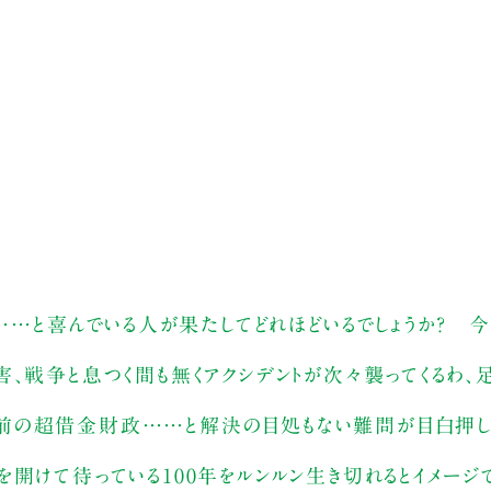
！……と喜んでいる人が果たしてどれほどいるでしょうか？ 
害、戦争と息つく間も無くアクシデントが次々襲ってくるわ
前の超借金財政……と解決の目処もない難問が目白押し
開けて待っている100年をルンルン生き切れるとイメージ