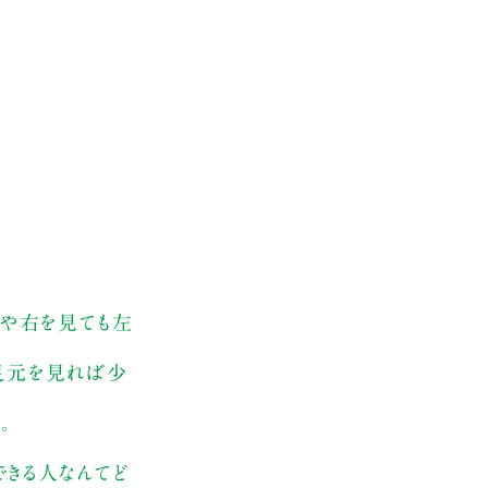
今や右を見ても左
、足元を見れば少
。
できる人なんてど