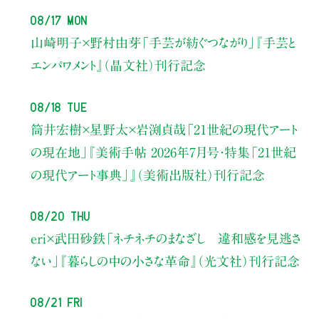
08/17 Mon
山崎明子×野村由芽
「手芸が紡ぐつながり」
『手芸と
エンパワメント』（晶文社）刊行記念
08/18 Tue
筒井宏樹×星野太×岩渕貞哉
「21世紀の現代アート
の現在地」
『美術手帖 2026年7月号・
特集「21世紀
の現代アート事典」』（美術出版社）刊行記念
08/20 Thu
eri×武田砂鉄
「ネチネチのまなざし 違和感を見逃さ
ない」
『暮らしの中の小さな革命』（光文社）刊行記念
08/21 Fri