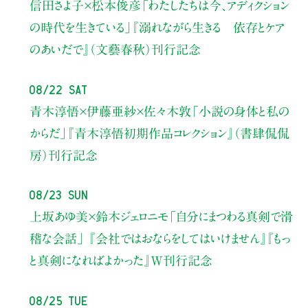
信田さよ子×松本俊彦
「わたしたちは今、アディクション
の時代を生きている」
『溺れながら生きる 依存とケア
のあいだで』（文藝春秋）刊行記念
08/22 Sat
青木淳悟×伊藤亜紗×佐々木敦
「小説の身体と私の
からだ」
『青木淳悟初期作品コレクション』（書肆侃侃
房）刊行記念
08/23 Sun
上坂あゆ美×鈴木ジェロニモ
「自分にまつわる真剣で滑
稽な会話」
『会社ではおならをしてはいけません』『もっ
と真剣になればよかった』W刊行記念
08/25 Tue