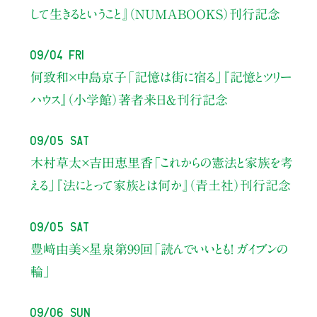
して生きるということ』（NUMABOOKS）刊行記念
09/04 Fri
何致和×中島京子
「記憶は街に宿る」
『記憶とツリー
ハウス』（小学館）著者来日＆刊行記念
09/05 Sat
木村草太×吉田恵里香
「これからの憲法と家族を考
える」
『法にとって家族とは何か』（青土社）刊行記念
09/05 Sat
豊﨑由美×星泉
第99回「読んでいいとも！ ガイブンの
輪」
09/06 Sun