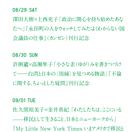
08/29 Sat
澤田大樹×上西充子
「政治に関心を持ち始めたあな
たへ」
『永田町の人をウォッチしてみた：よくわからない国
会議員の仕事』（カンゼン）刊行記念
08/30 Sun
許俐葳×高瀬隼子
「小さな歪（ゆが）みを書きつづけ
て――
台湾と日本の〈周縁〉を見つめる物語」
『不倫
に関する、ちょっとした疑問』刊行記念
09/01 Tue
佐久間裕美子×金井真紀 「わたしたちは、ここにいる
——移民として生きること、日本とニューヨークから」
『My Little New York Times いまアメリカで移民と