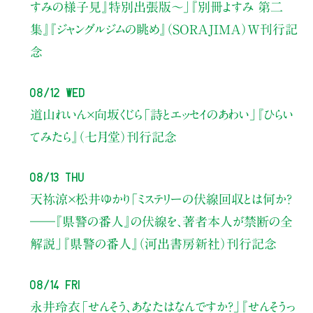
すみの様子見』特別出張版〜」
『別冊よすみ 第二
集』『ジャングルジムの眺め』（SORAJIMA）W刊行記
念
08/12 Wed
道山れいん×向坂くじら
「詩とエッセイのあわい」
『ひらい
てみたら』（七月堂）刊行記念
08/13 Thu
天祢涼×松井ゆかり
「ミステリーの伏線回収とは何か？
――『県警の番人』の伏線を、著者本人が禁断の全
解説」
『県警の番人』（河出書房新社）刊行記念
08/14 Fri
永井玲衣
「せんそう、あなたはなんですか？」
『せんそうっ