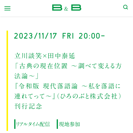
本屋 B&B
2023/11/17 Fri 20:00-
立川談笑×田中泰延
「古典の現在位置 〜調べて変える方
法論〜」
『令和版 現代落語論 〜私を落語に
連れてって〜』（ひろのぶと株式会社）
刊行記念
リアルタイム配信
現地参加