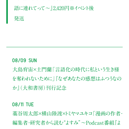
語に連れてって〜』2,420円※イベント後
発送
08/09 Sun
大島育宙×土門蘭
「言語化の時代に私という生き様
を奪われないために」
『なぜあなたの感想はふつうなの
か』（大和書房）刊行記念
08/11 Tue
藁谷周太郎×横山陸渡×トミヤマユキコ
「漫画の作者・
編集者・研究者から読む“よすみ”
〜Podcast番組『よ