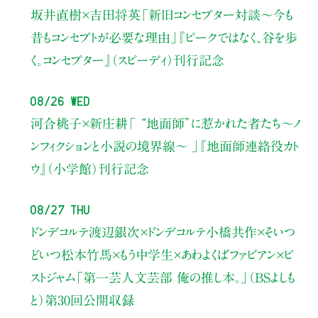
坂井直樹×吉田将英
「新旧コンセプター対談～今も
昔もコンセプトが必要な理由」
『ピークではなく、谷を歩
く。コンセプター』（スピーディ）刊行記念
08/26 Wed
河合桃子×新庄耕
「 “地面師”に惹かれた者たち〜ノ
ンフィクションと小説の境界線〜 」
『地面師連絡役カト
ウ』（小学館）刊行記念
08/27 Thu
ドンデコルテ渡辺銀次×ドンデコルテ小橋共作×そいつ
どいつ松本竹馬×もう中学生×あわよくばファビアン×ピ
ストジャム
「第一芸人文芸部 俺の推し本。」（BSよしも
と）
第30回公開収録