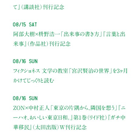
て』（講談社）刊行記念
08/15 Sat
阿部大樹×枡野浩一
「出来事の書き方」
『言葉と出
来事』（作品社）刊行記念
08/16 Sun
フィクショネス 文学の教室
「宮沢賢治の世界」を3ヶ月
かけてじっくりと読む
08/16 Sun
ZON×中村正人
「東京の片隅から、隣国を想う」
『ニ
ーハオ、おいしい東京日和。』第1巻（リイド社）
『ガチ中
華移民』（太田出版）W刊行記念