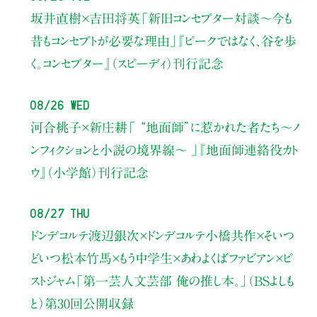
坂井直樹×吉田将英
「新旧コンセプター対談～今も
昔もコンセプトが必要な理由」
『ピークではなく、谷を歩
く。コンセプター』（スピーディ）刊行記念
08/26 Wed
河合桃子×新庄耕
「 “地面師”に惹かれた者たち〜ノ
ンフィクションと小説の境界線〜 」
『地面師連絡役カト
ウ』（小学館）刊行記念
08/27 Thu
ドンデコルテ渡辺銀次×ドンデコルテ小橋共作×そいつ
どいつ松本竹馬×もう中学生×あわよくばファビアン×ピ
ストジャム
「第一芸人文芸部 俺の推し本。」（BSよしも
と）
第30回公開収録