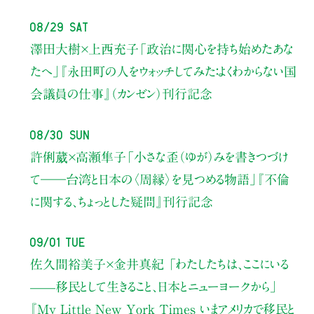
08/29 Sat
澤田大樹×上西充子
「政治に関心を持ち始めたあな
たへ」
『永田町の人をウォッチしてみた：よくわからない国
会議員の仕事』（カンゼン）刊行記念
08/30 Sun
許俐葳×高瀬隼子
「小さな歪（ゆが）みを書きつづけ
て――
台湾と日本の〈周縁〉を見つめる物語」
『不倫
に関する、ちょっとした疑問』刊行記念
09/01 Tue
佐久間裕美子×金井真紀 「わたしたちは、ここにいる
——移民として生きること、日本とニューヨークから」
『My Little New York Times いまアメリカで移民と