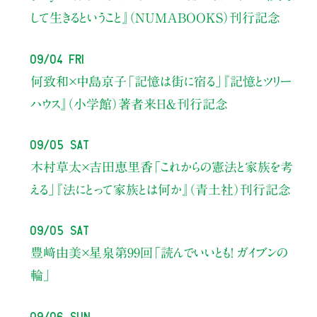
して生きるということ』（NUMABOOKS）刊行記念
09/04 Fri
何致和×中島京子
「記憶は街に宿る」
『記憶とツリー
ハウス』（小学館）著者来日＆刊行記念
09/05 Sat
木村草太×吉田恵里香
「これからの憲法と家族を考
える」
『法にとって家族とは何か』（青土社）刊行記念
09/05 Sat
豊﨑由美×星泉
第99回「読んでいいとも！ ガイブンの
輪」
09/06 Sun