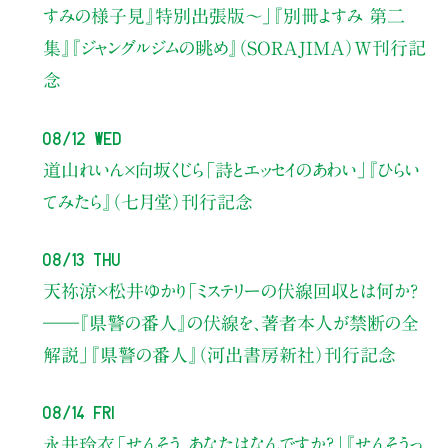
すみの様子見』特別出張版〜」
『別冊よすみ 第二
集』『ジャングルジムの眺め』（SORAJIMA）W刊行記
念
08/12 Wed
道山れいん×向坂くじら
「詩とエッセイのあわい」
『ひらい
てみたら』（七月堂）刊行記念
08/13 Thu
天祢涼×松井ゆかり
「ミステリーの伏線回収とは何か？
――『県警の番人』の伏線を、著者本人が禁断の全
解説」
『県警の番人』（河出書房新社）刊行記念
08/14 Fri
永井玲衣
「せんそう、あなたはなんですか？」
『せんそうっ