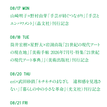
08/17 Mon
山崎明子×野村由芽
「手芸が紡ぐつながり」
『手芸と
エンパワメント』（晶文社）刊行記念
08/18 Tue
筒井宏樹×星野太×岩渕貞哉
「21世紀の現代アート
の現在地」
『美術手帖 2026年7月号・
特集「21世紀
の現代アート事典」』（美術出版社）刊行記念
08/20 Thu
eri×武田砂鉄
「ネチネチのまなざし 違和感を見逃さ
ない」
『暮らしの中の小さな革命』（光文社）刊行記念
08/21 Fri