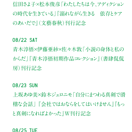
信田さよ子×松本俊彦
「わたしたちは今、アディクション
の時代を生きている」
『溺れながら生きる 依存とケア
のあいだで』（文藝春秋）刊行記念
08/22 Sat
青木淳悟×伊藤亜紗×佐々木敦
「小説の身体と私の
からだ」
『青木淳悟初期作品コレクション』（書肆侃侃
房）刊行記念
08/23 Sun
上坂あゆ美×鈴木ジェロニモ
「自分にまつわる真剣で滑
稽な会話」
『会社ではおならをしてはいけません』『もっ
と真剣になればよかった』W刊行記念
08/25 Tue