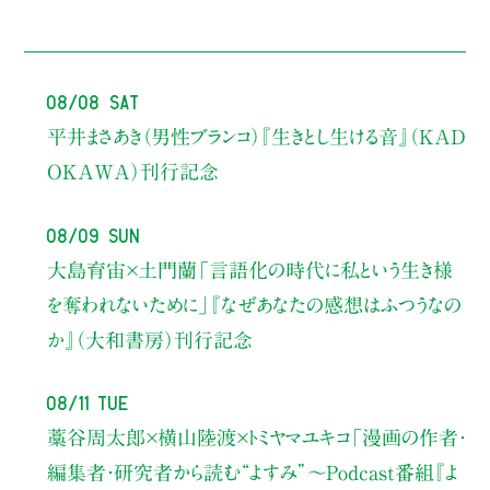
08/08 Sat
平井まさあき（男性ブランコ）
『生きとし生ける音』（KAD
OKAWA）刊行記念
08/09 Sun
大島育宙×土門蘭
「言語化の時代に私という生き様
を奪われないために」
『なぜあなたの感想はふつうなの
か』（大和書房）刊行記念
08/11 Tue
藁谷周太郎×横山陸渡×トミヤマユキコ
「漫画の作者・
編集者・研究者から読む“よすみ”
〜Podcast番組『よ