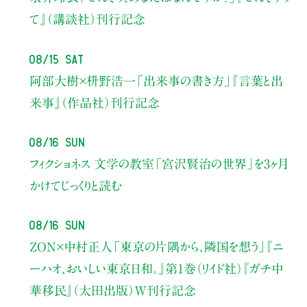
て』（講談社）刊行記念
08/15 Sat
阿部大樹×枡野浩一
「出来事の書き方」
『言葉と出
来事』（作品社）刊行記念
08/16 Sun
フィクショネス 文学の教室
「宮沢賢治の世界」を3ヶ月
かけてじっくりと読む
08/16 Sun
ZON×中村正人
「東京の片隅から、隣国を想う」
『ニ
ーハオ、おいしい東京日和。』第1巻（リイド社）
『ガチ中
華移民』（太田出版）W刊行記念