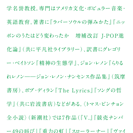
学名誉教授。専門はアメリカ文化・ポピュラー音楽・
英語教育。著書に『ラバーソウルの弾みかた』『ニッ
ポンのうたはどう変わったか 増補改訂 J-POP進
化論』（共に平凡社ライブラリー）、訳書にグレゴリ
ー・ベイトソン『精神の生態学』、ジョン・レノン『らりる
れレノン――ジョン・レノン・ナンセンス作品集』（筑摩
書房）、ボブ・ディラン『The Lyrics』『ソングの哲
学』（共に岩波書店）などがある。〈トマス・ピンチョン
全小説〉（新潮社）では7作品（『V.』『競売ナンバ
ー49の叫び』『重力の虹』『スローラーナー』『ヴァイ