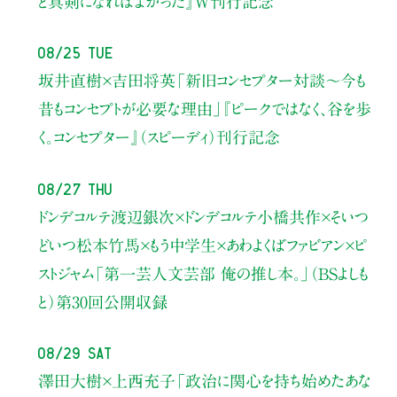
と真剣になればよかった』W刊行記念
08/25 Tue
坂井直樹×吉田将英
「新旧コンセプター対談～今も
昔もコンセプトが必要な理由」
『ピークではなく、谷を歩
く。コンセプター』（スピーディ）刊行記念
08/27 Thu
ドンデコルテ渡辺銀次×ドンデコルテ小橋共作×そいつ
どいつ松本竹馬×もう中学生×あわよくばファビアン×ピ
ストジャム
「第一芸人文芸部 俺の推し本。」（BSよしも
と）
第30回公開収録
08/29 Sat
澤田大樹×上西充子
「政治に関心を持ち始めたあな