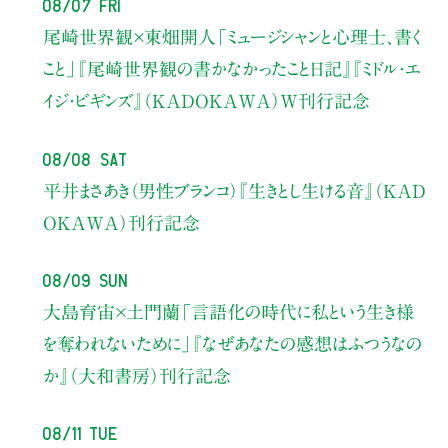
08/07 Fri
尾崎世界観×東畑開人
「ミュージシャンと心理士、書く
こと」
『尾崎世界観の書かなかったこと日記』『ミドル・エ
イジ・ビギンズ』（KADOKAWA）W刊行記念
08/08 Sat
平井まさあき（男性ブランコ）
『生きとし生ける音』（KAD
OKAWA）刊行記念
08/09 Sun
大島育宙×土門蘭
「言語化の時代に私という生き様
を奪われないために」
『なぜあなたの感想はふつうなの
か』（大和書房）刊行記念
08/11 Tue