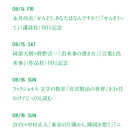
08/14 Fri
永井玲衣
「せんそう、あなたはなんですか？」
『せんそうっ
て』（講談社）刊行記念
08/15 Sat
阿部大樹×枡野浩一
「出来事の書き方」
『言葉と出
来事』（作品社）刊行記念
08/16 Sun
フィクショネス 文学の教室
「宮沢賢治の世界」を3ヶ月
かけてじっくりと読む
08/16 Sun
ZON×中村正人
「東京の片隅から、隣国を想う」
『ニ