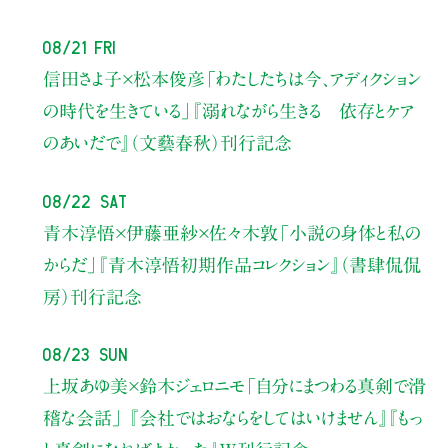
08/21 Fri
信田さよ子×松本俊彦
「わたしたちは今、アディクション
の時代を生きている」
『溺れながら生きる 依存とケア
のあいだで』（文藝春秋）刊行記念
08/22 Sat
青木淳悟×伊藤亜紗×佐々木敦
「小説の身体と私の
からだ」
『青木淳悟初期作品コレクション』（書肆侃侃
房）刊行記念
08/23 Sun
上坂あゆ美×鈴木ジェロニモ
「自分にまつわる真剣で滑
稽な会話」
『会社ではおならをしてはいけません』『もっ