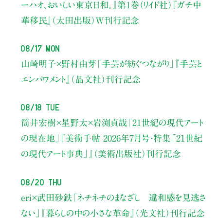
ーハオ、おいしい東京日和。』第1巻（リイド社）
『ガチ中
華移民』（太田出版）W刊行記念
08/17 Mon
山崎明子×野村由芽
「手芸が紡ぐつながり」
『手芸と
エンパワメント』（晶文社）刊行記念
08/18 Tue
筒井宏樹×星野太×岩渕貞哉
「21世紀の現代アート
の現在地」
『美術手帖 2026年7月号・
特集「21世紀
の現代アート事典」』（美術出版社）刊行記念
08/20 Thu
eri×武田砂鉄
「ネチネチのまなざし 違和感を見逃さ
ない」
『暮らしの中の小さな革命』（光文社）刊行記念