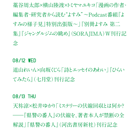
藁谷周太郎×横山陸渡×トミヤマユキコ
「漫画の作者・
編集者・研究者から読む“よすみ”
〜Podcast番組『よ
すみの様子見』特別出張版〜」
『別冊よすみ 第二
集』『ジャングルジムの眺め』（SORAJIMA）W刊行記
念
08/12 Wed
道山れいん×向坂くじら
「詩とエッセイのあわい」
『ひらい
てみたら』（七月堂）刊行記念
08/13 Thu
天祢涼×松井ゆかり
「ミステリーの伏線回収とは何か？
――『県警の番人』の伏線を、著者本人が禁断の全
解説」
『県警の番人』（河出書房新社）刊行記念