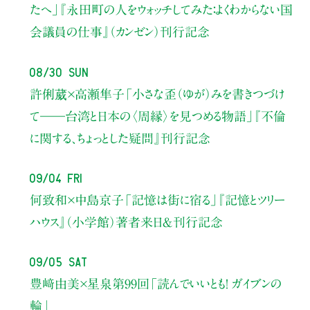
たへ」
『永田町の人をウォッチしてみた：よくわからない国
会議員の仕事』（カンゼン）刊行記念
08/30 Sun
許俐葳×高瀬隼子
「小さな歪（ゆが）みを書きつづけ
て――
台湾と日本の〈周縁〉を見つめる物語」
『不倫
に関する、ちょっとした疑問』刊行記念
09/04 Fri
何致和×中島京子
「記憶は街に宿る」
『記憶とツリー
ハウス』（小学館）著者来日＆刊行記念
09/05 Sat
豊﨑由美×星泉
第99回「読んでいいとも！ ガイブンの
輪」