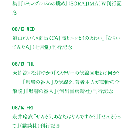
集』『ジャングルジムの眺め』（SORAJIMA）W刊行記
念
08/12 Wed
道山れいん×向坂くじら
「詩とエッセイのあわい」
『ひらい
てみたら』（七月堂）刊行記念
08/13 Thu
天祢涼×松井ゆかり
「ミステリーの伏線回収とは何か？
――『県警の番人』の伏線を、著者本人が禁断の全
解説」
『県警の番人』（河出書房新社）刊行記念
08/14 Fri
永井玲衣
「せんそう、あなたはなんですか？」
『せんそうっ
て』（講談社）刊行記念