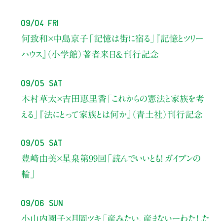
09/04 Fri
何致和×中島京子
「記憶は街に宿る」
『記憶とツリー
ハウス』（小学館）著者来日＆刊行記念
09/05 Sat
木村草太×吉田恵里香
「これからの憲法と家族を考
える」
『法にとって家族とは何か』（青土社）刊行記念
09/05 Sat
豊﨑由美×星泉
第99回「読んでいいとも！ ガイブンの
輪」
09/06 Sun
小山内園子×月岡ツキ
「産みたい、産まないーわたした