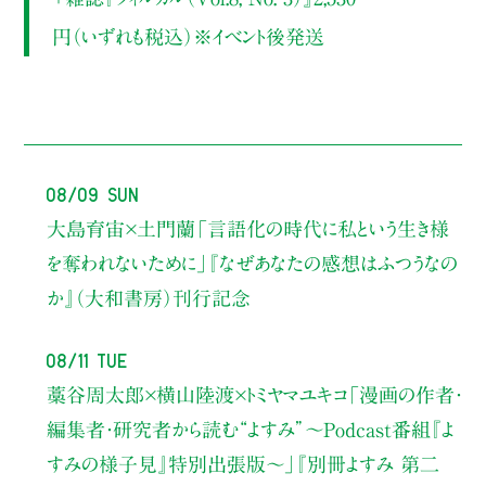
円（いずれも税込）※イベント後発送
08/09 Sun
大島育宙×土門蘭
「言語化の時代に私という生き様
を奪われないために」
『なぜあなたの感想はふつうなの
か』（大和書房）刊行記念
08/11 Tue
藁谷周太郎×横山陸渡×トミヤマユキコ
「漫画の作者・
編集者・研究者から読む“よすみ”
〜Podcast番組『よ
すみの様子見』特別出張版〜」
『別冊よすみ 第二