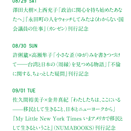
08/29 Sat
澤田大樹×上西充子
「政治に関心を持ち始めたあな
たへ」
『永田町の人をウォッチしてみた：よくわからない国
会議員の仕事』（カンゼン）刊行記念
08/30 Sun
許俐葳×高瀬隼子
「小さな歪（ゆが）みを書きつづけ
て――
台湾と日本の〈周縁〉を見つめる物語」
『不倫
に関する、ちょっとした疑問』刊行記念
09/01 Tue
佐久間裕美子×金井真紀 「わたしたちは、ここにいる
——移民として生きること、日本とニューヨークから」
『My Little New York Times いまアメリカで移民と
して生きるということ』（NUMABOOKS）刊行記念