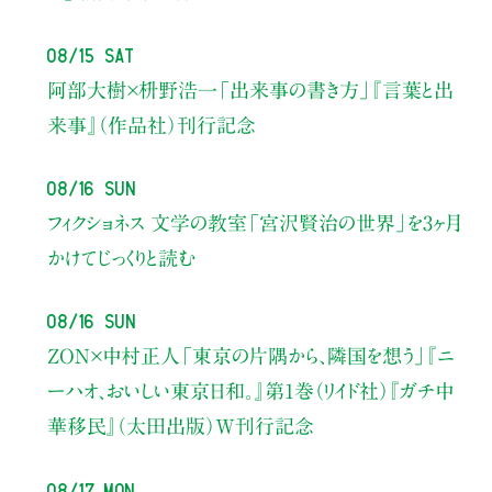
08/15 Sat
阿部大樹×枡野浩一
「出来事の書き方」
『言葉と出
来事』（作品社）刊行記念
08/16 Sun
フィクショネス 文学の教室
「宮沢賢治の世界」を3ヶ月
かけてじっくりと読む
08/16 Sun
ZON×中村正人
「東京の片隅から、隣国を想う」
『ニ
ーハオ、おいしい東京日和。』第1巻（リイド社）
『ガチ中
華移民』（太田出版）W刊行記念
08/17 Mon