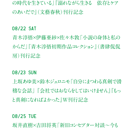
の時代を生きている」
『溺れながら生きる 依存とケア
のあいだで』（文藝春秋）刊行記念
08/22 Sat
青木淳悟×伊藤亜紗×佐々木敦
「小説の身体と私の
からだ」
『青木淳悟初期作品コレクション』（書肆侃侃
房）刊行記念
08/23 Sun
上坂あゆ美×鈴木ジェロニモ
「自分にまつわる真剣で滑
稽な会話」
『会社ではおならをしてはいけません』『もっ
と真剣になればよかった』W刊行記念
08/25 Tue
坂井直樹×吉田将英
「新旧コンセプター対談～今も