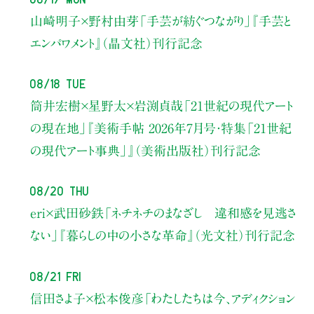
山崎明子×野村由芽
「手芸が紡ぐつながり」
『手芸と
エンパワメント』（晶文社）刊行記念
08/18 Tue
筒井宏樹×星野太×岩渕貞哉
「21世紀の現代アート
の現在地」
『美術手帖 2026年7月号・
特集「21世紀
の現代アート事典」』（美術出版社）刊行記念
08/20 Thu
eri×武田砂鉄
「ネチネチのまなざし 違和感を見逃さ
ない」
『暮らしの中の小さな革命』（光文社）刊行記念
08/21 Fri
信田さよ子×松本俊彦
「わたしたちは今、アディクション