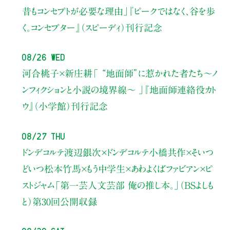
昔もコンセプトが必要な理由」
『ピークではなく、谷を歩
く。コンセプター』（スピーディ）刊行記念
08/26 Wed
河合桃子×新庄耕
「 “地面師”に惹かれた者たち〜ノ
ンフィクションと小説の境界線〜 」
『地面師連絡役カト
ウ』（小学館）刊行記念
08/27 Thu
ドンデコルテ渡辺銀次×ドンデコルテ小橋共作×そいつ
どいつ松本竹馬×もう中学生×あわよくばファビアン×ピ
ストジャム
「第一芸人文芸部 俺の推し本。」（BSよしも
と）
第30回公開収録