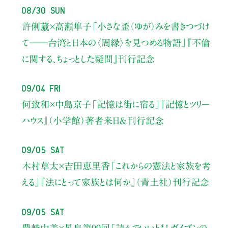
08/30 Sun
許俐葳×高瀬隼子
「小さな歪（ゆが）みを書きつづけ
て――
台湾と日本の〈周縁〉を見つめる物語」
『不倫
に関する、ちょっとした疑問』刊行記念
09/04 Fri
何致和×中島京子
「記憶は街に宿る」
『記憶とツリー
ハウス』（小学館）著者来日＆刊行記念
09/05 Sat
木村草太×吉田恵里香
「これからの憲法と家族を考
える」
『法にとって家族とは何か』（青土社）刊行記念
09/05 Sat
豊﨑由美×星泉
第99回「読んでいいとも！ ガイブンの