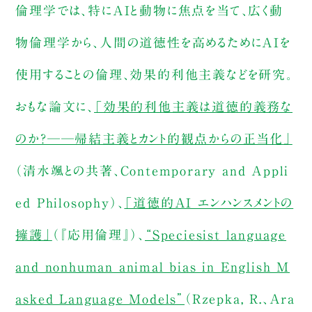
倫理学では、特にAIと動物に焦点を当て、広く動
物倫理学から、人間の道徳性を高めるためにAIを
使用することの倫理、効果的利他主義などを研究。
おもな論文に、
「効果的利他主義は道徳的義務な
のか？──帰結主義とカント的観点からの正当化」
（清水颯との共著、Contemporary and Appli
ed Philosophy）、
「道徳的AI エンハンスメントの
擁護」
（『応用倫理』）、
“Speciesist language
and nonhuman animal bias in English M
asked Language Models”
（Rzepka, R.、Ara