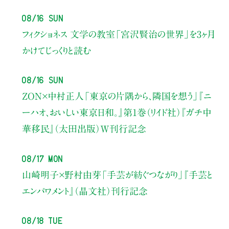
08/16 Sun
フィクショネス 文学の教室
「宮沢賢治の世界」を3ヶ月
かけてじっくりと読む
08/16 Sun
ZON×中村正人
「東京の片隅から、隣国を想う」
『ニ
ーハオ、おいしい東京日和。』第1巻（リイド社）
『ガチ中
華移民』（太田出版）W刊行記念
08/17 Mon
山崎明子×野村由芽
「手芸が紡ぐつながり」
『手芸と
エンパワメント』（晶文社）刊行記念
08/18 Tue