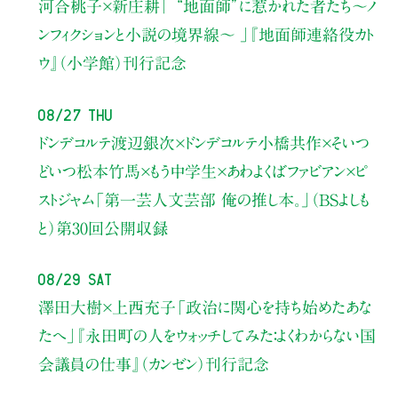
河合桃子×新庄耕
「 “地面師”に惹かれた者たち〜ノ
ンフィクションと小説の境界線〜 」
『地面師連絡役カト
ウ』（小学館）刊行記念
08/27 Thu
ドンデコルテ渡辺銀次×ドンデコルテ小橋共作×そいつ
どいつ松本竹馬×もう中学生×あわよくばファビアン×ピ
ストジャム
「第一芸人文芸部 俺の推し本。」（BSよしも
と）
第30回公開収録
08/29 Sat
澤田大樹×上西充子
「政治に関心を持ち始めたあな
たへ」
『永田町の人をウォッチしてみた：よくわからない国
会議員の仕事』（カンゼン）刊行記念