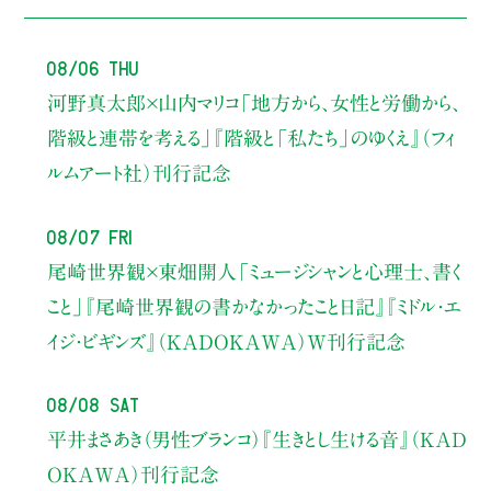
08/06 Thu
河野真太郎×山内マリコ
「地方から、女性と労働から、
階級と連帯を考える」
『階級と「私たち」のゆくえ』（フィ
ルムアート社）刊行記念
08/07 Fri
尾崎世界観×東畑開人
「ミュージシャンと心理士、書く
こと」
『尾崎世界観の書かなかったこと日記』『ミドル・エ
イジ・ビギンズ』（KADOKAWA）W刊行記念
08/08 Sat
平井まさあき（男性ブランコ）
『生きとし生ける音』（KAD
OKAWA）刊行記念