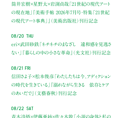
筒井宏樹×星野太×岩渕貞哉
「21世紀の現代アート
の現在地」
『美術手帖 2026年7月号・
特集「21世紀
の現代アート事典」』（美術出版社）刊行記念
08/20 Thu
eri×武田砂鉄
「ネチネチのまなざし 違和感を見逃さ
ない」
『暮らしの中の小さな革命』（光文社）刊行記念
08/21 Fri
信田さよ子×松本俊彦
「わたしたちは今、アディクション
の時代を生きている」
『溺れながら生きる 依存とケア
のあいだで』（文藝春秋）刊行記念
08/22 Sat
青木淳悟×伊藤亜紗×佐々木敦
「小説の身体と私の