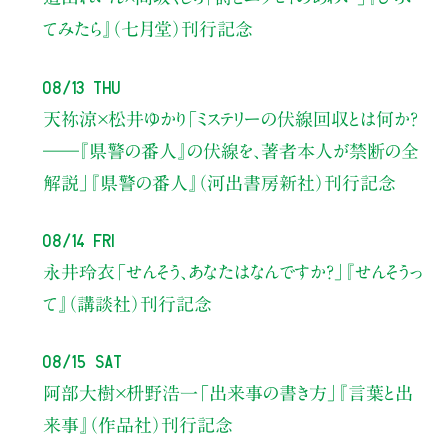
てみたら』（七月堂）刊行記念
08/13 Thu
天祢涼×松井ゆかり
「ミステリーの伏線回収とは何か？
――『県警の番人』の伏線を、著者本人が禁断の全
解説」
『県警の番人』（河出書房新社）刊行記念
08/14 Fri
永井玲衣
「せんそう、あなたはなんですか？」
『せんそうっ
て』（講談社）刊行記念
08/15 Sat
阿部大樹×枡野浩一
「出来事の書き方」
『言葉と出
来事』（作品社）刊行記念