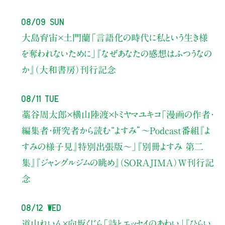
08/09 Sun
大島育宙×土門蘭
「言語化の時代に私という生き様
を奪われないために」
『なぜあなたの感想はふつうなの
か』（大和書房）刊行記念
08/11 Tue
藁谷周太郎×横山陸渡×トミヤマユキコ
「漫画の作者・
編集者・研究者から読む“よすみ”
〜Podcast番組『よ
すみの様子見』特別出張版〜」
『別冊よすみ 第二
集』『ジャングルジムの眺め』（SORAJIMA）W刊行記
念
08/12 Wed
道山れいん×向坂くじら
「詩とエッセイのあわい」
『ひらい