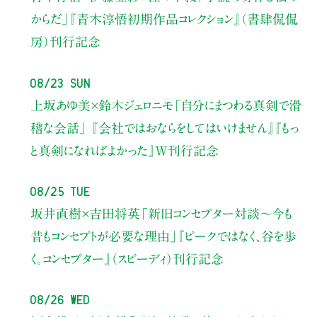
からだ」
『青木淳悟初期作品コレクション』（書肆侃侃
房）刊行記念
08/23 Sun
上坂あゆ美×鈴木ジェロニモ
「自分にまつわる真剣で滑
稽な会話」
『会社ではおならをしてはいけません』『もっ
と真剣になればよかった』W刊行記念
08/25 Tue
坂井直樹×吉田将英
「新旧コンセプター対談～今も
昔もコンセプトが必要な理由」
『ピークではなく、谷を歩
く。コンセプター』（スピーディ）刊行記念
08/26 Wed