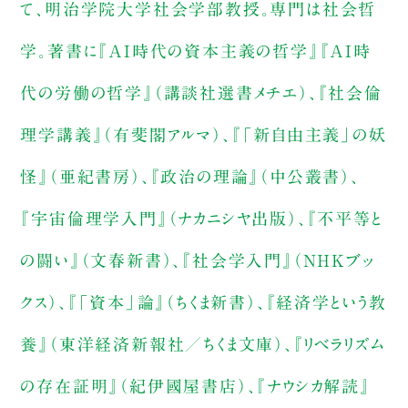
て、明治学院大学社会学部教授。専門は社会哲
学。著書に『AI時代の資本主義の哲学』『AI時
代の労働の哲学』（講談社選書メチエ）、『社会倫
理学講義』（有斐閣アルマ）、『「新自由主義」の妖
怪』（亜紀書房）、『政治の理論』（中公叢書）、
『宇宙倫理学入門』（ナカニシヤ出版）、『不平等と
の闘い』（文春新書）、『社会学入門』（ＮＨＫブッ
クス）、『「資本」論』（ちくま新書）、『経済学という教
養』（東洋経済新報社／ちくま文庫）、『リベラリズム
の存在証明』（紀伊國屋書店）、『ナウシカ解読』