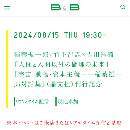
本屋 B&B
2024/08/15 Thu 19:30-
稲葉振一郎×竹下昌志×吉川浩満
「人間と人間以外の倫理の未来」
『宇宙・動物・資本主義──稲葉振一
郎対話集』（晶文社）刊行記念
リアルタイム配信
現地参加
※本イベントはご来店またはリアルタイム配信と見逃