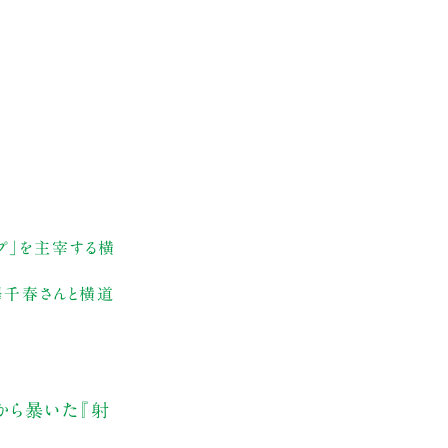
プ」を主宰する横
澤千春さんと横道
から暴いた『射