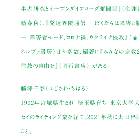
事者研究とオープンダイアローグ奮闘記』（金剛
藝春秋）、『発達界隈通信─ ぼくたちは障害と
─ 障害者モード、コロナ禍、ウクライナ侵攻』（
ネルヴァ書房）ほか多数、編著に『みんなの宗教2
信教の自由を』（明石書店） がある。
藤澤千春（ふじさわ・ちはる）
1992年宮城県生まれ。埼玉県育ち。東京大
セイのライティング業を経て、2021年秋に太田
こと。