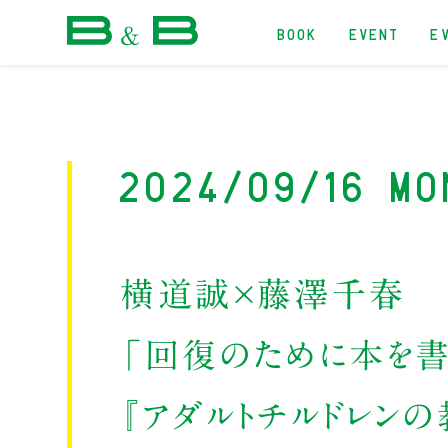
BOOK
EVENT
E
本屋 B&B
2024/09/16 Mo
横道誠×藤澤千春
「回復のために本を書
『アダルトチルドレン