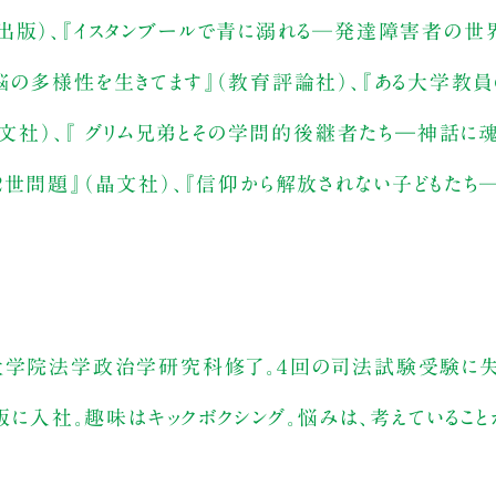
出版）、『イスタンブールで青に溺れる─発達障害者の世
脳の多様性を生きてます』（教育評論社）、『ある大学教
晶文社）、『 グリム兄弟とその学問的後継者たち―神話に魂
世問題』（晶文社）、『信仰から解放されない子どもたち─
学大学院法学政治学研究科修了。４回の司法試験受験に失
出版に入社。趣味はキックボクシング。悩みは、考えているこ