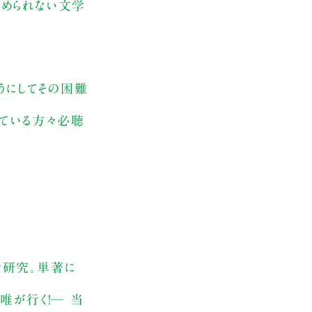
やめられない文学
うにしてその困難
いている方々必聴
者研究。単著に
唯が行く！─ 当