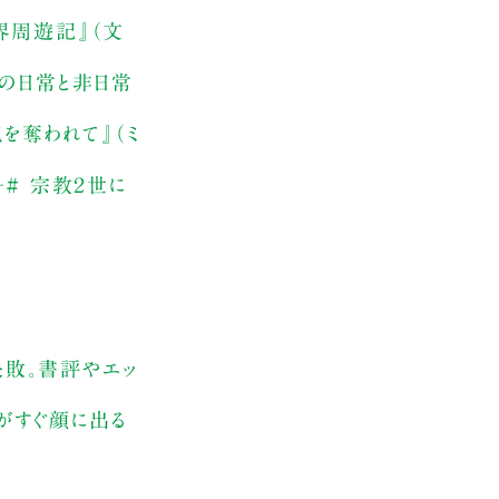
界周遊記』（文
員の日常と非日常
を奪われて』（ミ
# 宗教２世に
敗。書評やエッ
とがすぐ顔に出る