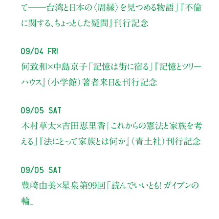
て――
台湾と日本の〈周縁〉を見つめる物語」
『不倫
に関する、ちょっとした疑問』刊行記念
09/04 Fri
何致和×中島京子
「記憶は街に宿る」
『記憶とツリー
ハウス』（小学館）著者来日＆刊行記念
09/05 Sat
木村草太×吉田恵里香
「これからの憲法と家族を考
える」
『法にとって家族とは何か』（青土社）刊行記念
09/05 Sat
豊﨑由美×星泉
第99回「読んでいいとも！ ガイブンの
輪」