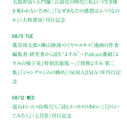
大島育宙×土門蘭
「言語化の時代に私という生き様
を奪われないために」
『なぜあなたの感想はふつうなの
か』（大和書房）刊行記念
08/11 Tue
藁谷周太郎×横山陸渡×トミヤマユキコ
「漫画の作者・
編集者・研究者から読む“よすみ”
〜Podcast番組『よ
すみの様子見』特別出張版〜」
『別冊よすみ 第二
集』『ジャングルジムの眺め』（SORAJIMA）W刊行記
念
08/12 Wed
道山れいん×向坂くじら
「詩とエッセイのあわい」
『ひらい
てみたら』（七月堂）刊行記念