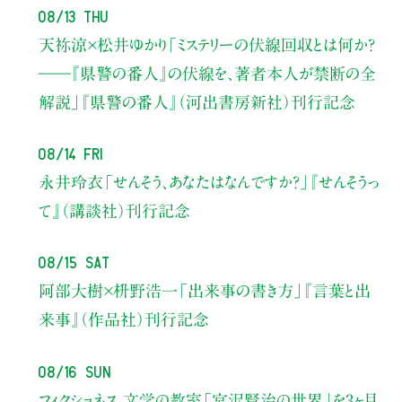
08/13 Thu
天祢涼×松井ゆかり
「ミステリーの伏線回収とは何か？
――『県警の番人』の伏線を、著者本人が禁断の全
解説」
『県警の番人』（河出書房新社）刊行記念
08/14 Fri
永井玲衣
「せんそう、あなたはなんですか？」
『せんそうっ
て』（講談社）刊行記念
08/15 Sat
阿部大樹×枡野浩一
「出来事の書き方」
『言葉と出
来事』（作品社）刊行記念
08/16 Sun
フィクショネス 文学の教室
「宮沢賢治の世界」を3ヶ月