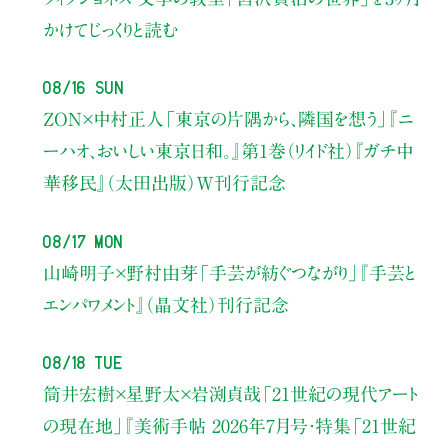
かけてじっくりと読む
08/16 Sun
ZON×中村正人
「東京の片隅から、隣国を想う」
『ニ
ーハオ、おいしい東京日和。』第1巻（リイド社）
『ガチ中
華移民』（太田出版）W刊行記念
08/17 Mon
山崎明子×野村由芽
「手芸が紡ぐつながり」
『手芸と
エンパワメント』（晶文社）刊行記念
08/18 Tue
筒井宏樹×星野太×岩渕貞哉
「21世紀の現代アート
の現在地」
『美術手帖 2026年7月号・
特集「21世紀