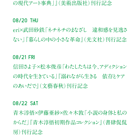
の現代アート事典」』（美術出版社）刊行記念
08/20 Thu
eri×武田砂鉄
「ネチネチのまなざし 違和感を見逃さ
ない」
『暮らしの中の小さな革命』（光文社）刊行記念
08/21 Fri
信田さよ子×松本俊彦
「わたしたちは今、アディクション
の時代を生きている」
『溺れながら生きる 依存とケア
のあいだで』（文藝春秋）刊行記念
08/22 Sat
青木淳悟×伊藤亜紗×佐々木敦
「小説の身体と私の
からだ」
『青木淳悟初期作品コレクション』（書肆侃侃
房）刊行記念