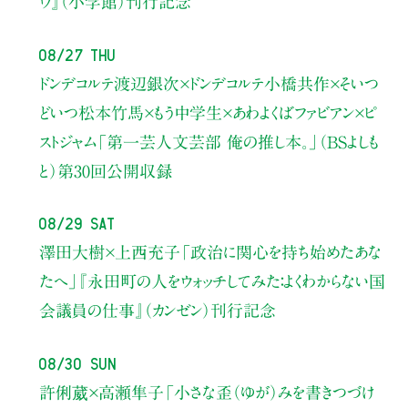
ウ』（小学館）刊行記念
08/27 Thu
ドンデコルテ渡辺銀次×ドンデコルテ小橋共作×そいつ
どいつ松本竹馬×もう中学生×あわよくばファビアン×ピ
ストジャム
「第一芸人文芸部 俺の推し本。」（BSよしも
と）
第30回公開収録
08/29 Sat
澤田大樹×上西充子
「政治に関心を持ち始めたあな
たへ」
『永田町の人をウォッチしてみた：よくわからない国
会議員の仕事』（カンゼン）刊行記念
08/30 Sun
許俐葳×高瀬隼子
「小さな歪（ゆが）みを書きつづけ