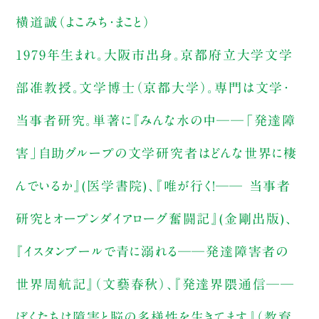
横道誠（よこみち・まこと）
1979年生まれ。大阪市出身。京都府立大学文学
部准教授。文学博士（京都大学）。専門は文学・
当事者研究。単著に『みんな水の中──「発達障
害」自助グループの文学研究者はどんな世界に棲
んでいるか』(医学書院)、『唯が行く！── 当事者
研究とオープンダイアローグ奮闘記』(金剛出版)、
『イスタンブールで青に溺れる──発達障害者の
世界周航記』（文藝春秋）、『発達界隈通信──
ぼくたちは障害と脳の多様性を生きてます』（教育