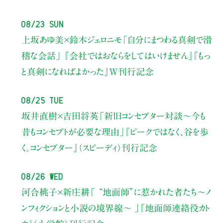
08/23 Sun
上坂あゆ美×鈴木ジェロニモ
「自分にまつわる真剣で滑
稽な会話」
『会社ではおならをしてはいけません』『もっ
と真剣になればよかった』W刊行記念
08/25 Tue
坂井直樹×吉田将英
「新旧コンセプター対談～今も
昔もコンセプトが必要な理由」
『ピークではなく、谷を歩
く。コンセプター』（スピーディ）刊行記念
08/26 Wed
河合桃子×新庄耕
「 “地面師”に惹かれた者たち〜ノ
ンフィクションと小説の境界線〜 」
『地面師連絡役カト