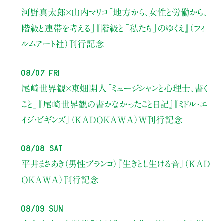
河野真太郎×山内マリコ
「地方から、女性と労働から、
階級と連帯を考える」
『階級と「私たち」のゆくえ』（フィ
ルムアート社）刊行記念
08/07 Fri
尾崎世界観×東畑開人
「ミュージシャンと心理士、書く
こと」
『尾崎世界観の書かなかったこと日記』『ミドル・エ
イジ・ビギンズ』（KADOKAWA）W刊行記念
08/08 Sat
平井まさあき（男性ブランコ）
『生きとし生ける音』（KAD
OKAWA）刊行記念
08/09 Sun