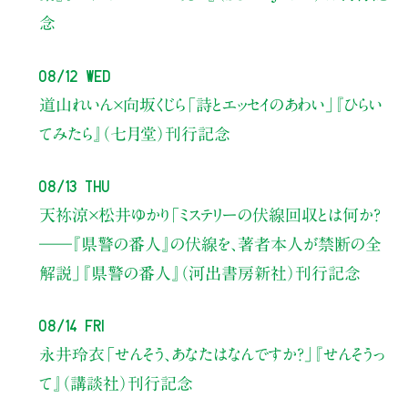
念
08/12 Wed
道山れいん×向坂くじら
「詩とエッセイのあわい」
『ひらい
てみたら』（七月堂）刊行記念
08/13 Thu
天祢涼×松井ゆかり
「ミステリーの伏線回収とは何か？
――『県警の番人』の伏線を、著者本人が禁断の全
解説」
『県警の番人』（河出書房新社）刊行記念
08/14 Fri
永井玲衣
「せんそう、あなたはなんですか？」
『せんそうっ
て』（講談社）刊行記念