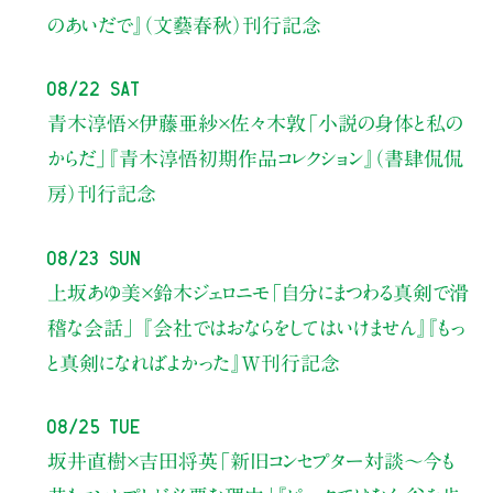
のあいだで』（文藝春秋）刊行記念
08/22 Sat
青木淳悟×伊藤亜紗×佐々木敦
「小説の身体と私の
からだ」
『青木淳悟初期作品コレクション』（書肆侃侃
房）刊行記念
08/23 Sun
上坂あゆ美×鈴木ジェロニモ
「自分にまつわる真剣で滑
稽な会話」
『会社ではおならをしてはいけません』『もっ
と真剣になればよかった』W刊行記念
08/25 Tue
坂井直樹×吉田将英
「新旧コンセプター対談～今も