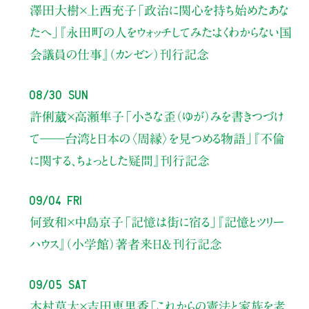
澤田大樹×上西充子
「政治に関心を持ち始めたあな
たへ」
『永田町の人をウォッチしてみた：よくわからない国
会議員の仕事』（カンゼン）刊行記念
08/30 Sun
許俐葳×高瀬隼子
「小さな歪（ゆが）みを書きつづけ
て――
台湾と日本の〈周縁〉を見つめる物語」
『不倫
に関する、ちょっとした疑問』刊行記念
09/04 Fri
何致和×中島京子
「記憶は街に宿る」
『記憶とツリー
ハウス』（小学館）著者来日＆刊行記念
09/05 Sat
木村草太×吉田恵里香
「これからの憲法と家族を考