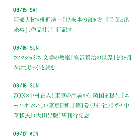
08/15 Sat
阿部大樹×枡野浩一
「出来事の書き方」
『言葉と出
来事』（作品社）刊行記念
08/16 Sun
フィクショネス 文学の教室
「宮沢賢治の世界」を3ヶ月
かけてじっくりと読む
08/16 Sun
ZON×中村正人
「東京の片隅から、隣国を想う」
『ニ
ーハオ、おいしい東京日和。』第1巻（リイド社）
『ガチ中
華移民』（太田出版）W刊行記念
08/17 Mon