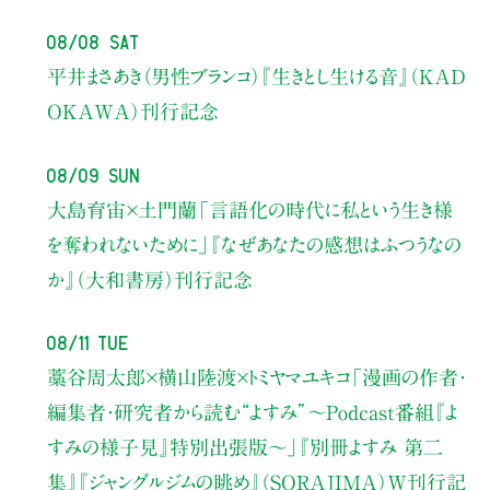
08/08 Sat
平井まさあき（男性ブランコ）
『生きとし生ける音』（KAD
OKAWA）刊行記念
08/09 Sun
大島育宙×土門蘭
「言語化の時代に私という生き様
を奪われないために」
『なぜあなたの感想はふつうなの
か』（大和書房）刊行記念
08/11 Tue
藁谷周太郎×横山陸渡×トミヤマユキコ
「漫画の作者・
編集者・研究者から読む“よすみ”
〜Podcast番組『よ
すみの様子見』特別出張版〜」
『別冊よすみ 第二
集』『ジャングルジムの眺め』（SORAJIMA）W刊行記