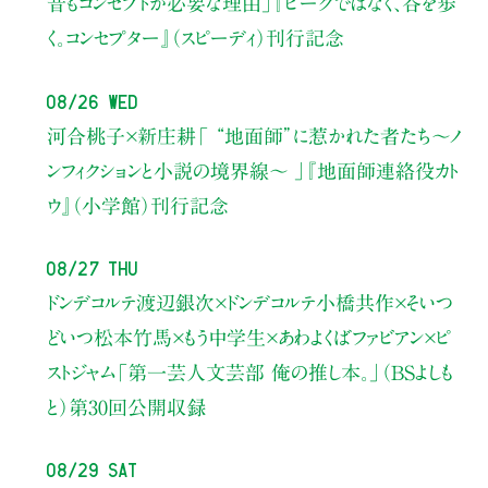
昔もコンセプトが必要な理由」
『ピークではなく、谷を歩
く。コンセプター』（スピーディ）刊行記念
08/26 Wed
河合桃子×新庄耕
「 “地面師”に惹かれた者たち〜ノ
ンフィクションと小説の境界線〜 」
『地面師連絡役カト
ウ』（小学館）刊行記念
08/27 Thu
ドンデコルテ渡辺銀次×ドンデコルテ小橋共作×そいつ
どいつ松本竹馬×もう中学生×あわよくばファビアン×ピ
ストジャム
「第一芸人文芸部 俺の推し本。」（BSよしも
と）
第30回公開収録
08/29 Sat