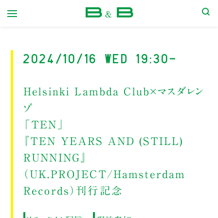
本屋 B&B
2024/10/16 Wed 19:30-
Helsinki Lambda Club×マスダレン
ゾ
「TEN」
『TEN YEARS AND (STILL)
RUNNING』
（UK.PROJECT/Hamsterdam
Records）刊行記念