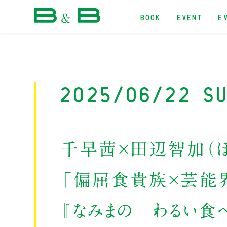
BOOK
EVENT
E
本屋 B&B
2025/06/22 Su
千早茜×田辺智加（ぼ
「偏屈食貴族×芸能
『なみまの わるい食