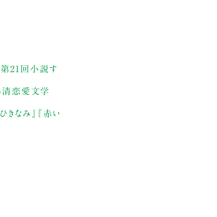
で第21回小説す
回島清恋愛文学
ひきなみ』『赤い