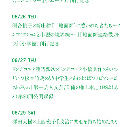
く。コンセプター』（スピーディ）刊行記念
08/26 Wed
河合桃子×新庄耕
「 “地面師”に惹かれた者たち〜ノ
ンフィクションと小説の境界線〜 」
『地面師連絡役カト
ウ』（小学館）刊行記念
08/27 Thu
ドンデコルテ渡辺銀次×ドンデコルテ小橋共作×そいつ
どいつ松本竹馬×もう中学生×あわよくばファビアン×ピ
ストジャム
「第一芸人文芸部 俺の推し本。」（BSよしも
と）
第30回公開収録
08/29 Sat
澤田大樹×上西充子
「政治に関心を持ち始めたあな