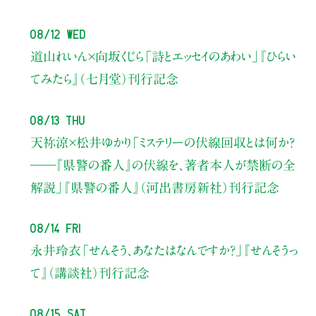
08/12 Wed
道山れいん×向坂くじら
「詩とエッセイのあわい」
『ひらい
てみたら』（七月堂）刊行記念
08/13 Thu
天祢涼×松井ゆかり
「ミステリーの伏線回収とは何か？
――『県警の番人』の伏線を、著者本人が禁断の全
解説」
『県警の番人』（河出書房新社）刊行記念
08/14 Fri
永井玲衣
「せんそう、あなたはなんですか？」
『せんそうっ
て』（講談社）刊行記念
08/15 Sat