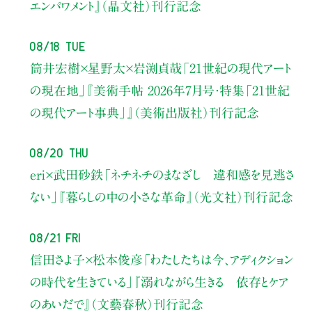
エンパワメント』（晶文社）刊行記念
08/18 Tue
筒井宏樹×星野太×岩渕貞哉
「21世紀の現代アート
の現在地」
『美術手帖 2026年7月号・
特集「21世紀
の現代アート事典」』（美術出版社）刊行記念
08/20 Thu
eri×武田砂鉄
「ネチネチのまなざし 違和感を見逃さ
ない」
『暮らしの中の小さな革命』（光文社）刊行記念
08/21 Fri
信田さよ子×松本俊彦
「わたしたちは今、アディクション
の時代を生きている」
『溺れながら生きる 依存とケア
のあいだで』（文藝春秋）刊行記念