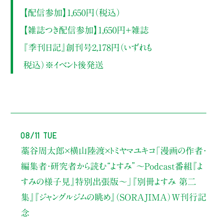
【配信参加】1,650円（税込）
【雑誌つき配信参加】1,650円＋雑誌
『季刊日記』創刊号2,178円（いずれも
税込）※イベント後発送
08/11 Tue
藁谷周太郎×横山陸渡×トミヤマユキコ
「漫画の作者・
編集者・研究者から読む“よすみ”
〜Podcast番組『よ
すみの様子見』特別出張版〜」
『別冊よすみ 第二
集』『ジャングルジムの眺め』（SORAJIMA）W刊行記
念