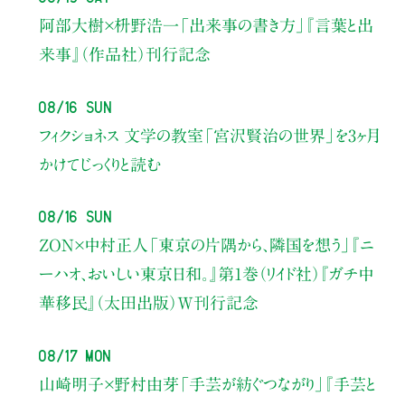
阿部大樹×枡野浩一
「出来事の書き方」
『言葉と出
来事』（作品社）刊行記念
08/16 Sun
フィクショネス 文学の教室
「宮沢賢治の世界」を3ヶ月
かけてじっくりと読む
08/16 Sun
ZON×中村正人
「東京の片隅から、隣国を想う」
『ニ
ーハオ、おいしい東京日和。』第1巻（リイド社）
『ガチ中
華移民』（太田出版）W刊行記念
08/17 Mon
山崎明子×野村由芽
「手芸が紡ぐつながり」
『手芸と