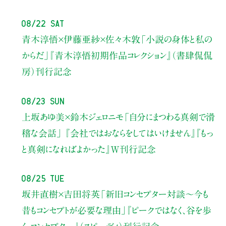
08/22 Sat
青木淳悟×伊藤亜紗×佐々木敦
「小説の身体と私の
からだ」
『青木淳悟初期作品コレクション』（書肆侃侃
房）刊行記念
08/23 Sun
上坂あゆ美×鈴木ジェロニモ
「自分にまつわる真剣で滑
稽な会話」
『会社ではおならをしてはいけません』『もっ
と真剣になればよかった』W刊行記念
08/25 Tue
坂井直樹×吉田将英
「新旧コンセプター対談～今も
昔もコンセプトが必要な理由」
『ピークではなく、谷を歩