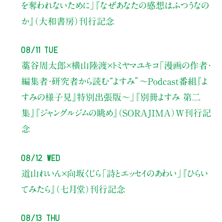
を奪われないために」
『なぜあなたの感想はふつうなの
か』（大和書房）刊行記念
08/11 Tue
藁谷周太郎×横山陸渡×トミヤマユキコ
「漫画の作者・
編集者・研究者から読む“よすみ”
〜Podcast番組『よ
すみの様子見』特別出張版〜」
『別冊よすみ 第二
集』『ジャングルジムの眺め』（SORAJIMA）W刊行記
念
08/12 Wed
道山れいん×向坂くじら
「詩とエッセイのあわい」
『ひらい
てみたら』（七月堂）刊行記念
08/13 Thu