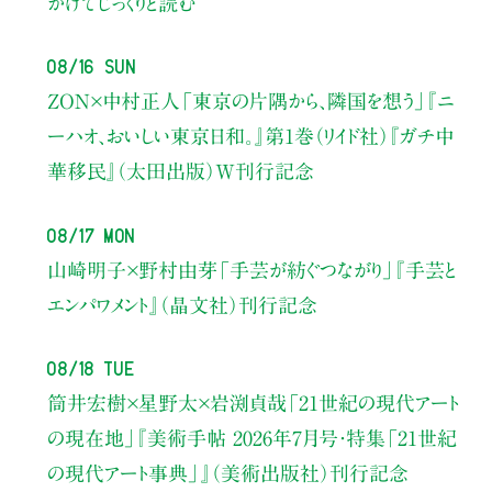
かけてじっくりと読む
08/16 Sun
ZON×中村正人
「東京の片隅から、隣国を想う」
『ニ
ーハオ、おいしい東京日和。』第1巻（リイド社）
『ガチ中
華移民』（太田出版）W刊行記念
08/17 Mon
山崎明子×野村由芽
「手芸が紡ぐつながり」
『手芸と
エンパワメント』（晶文社）刊行記念
08/18 Tue
筒井宏樹×星野太×岩渕貞哉
「21世紀の現代アート
の現在地」
『美術手帖 2026年7月号・
特集「21世紀
の現代アート事典」』（美術出版社）刊行記念