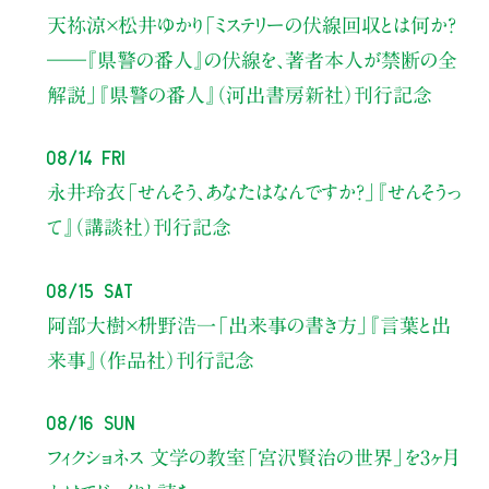
天祢涼×松井ゆかり
「ミステリーの伏線回収とは何か？
――『県警の番人』の伏線を、著者本人が禁断の全
解説」
『県警の番人』（河出書房新社）刊行記念
08/14 Fri
永井玲衣
「せんそう、あなたはなんですか？」
『せんそうっ
て』（講談社）刊行記念
08/15 Sat
阿部大樹×枡野浩一
「出来事の書き方」
『言葉と出
来事』（作品社）刊行記念
08/16 Sun
フィクショネス 文学の教室
「宮沢賢治の世界」を3ヶ月