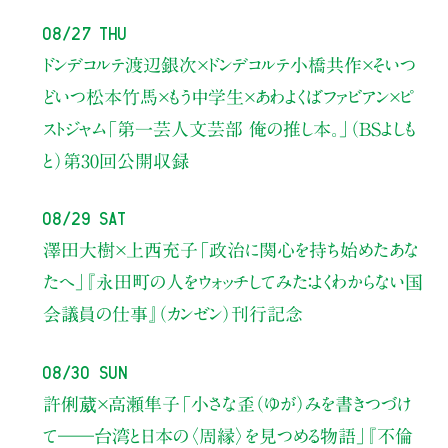
08/27 Thu
ドンデコルテ渡辺銀次×ドンデコルテ小橋共作×そいつ
どいつ松本竹馬×もう中学生×あわよくばファビアン×ピ
ストジャム
「第一芸人文芸部 俺の推し本。」（BSよしも
と）
第30回公開収録
08/29 Sat
澤田大樹×上西充子
「政治に関心を持ち始めたあな
たへ」
『永田町の人をウォッチしてみた：よくわからない国
会議員の仕事』（カンゼン）刊行記念
08/30 Sun
許俐葳×高瀬隼子
「小さな歪（ゆが）みを書きつづけ
て――
台湾と日本の〈周縁〉を見つめる物語」
『不倫