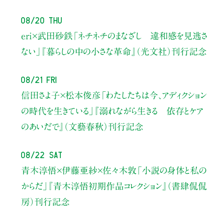
08/20 Thu
eri×武田砂鉄
「ネチネチのまなざし 違和感を見逃さ
ない」
『暮らしの中の小さな革命』（光文社）刊行記念
08/21 Fri
信田さよ子×松本俊彦
「わたしたちは今、アディクション
の時代を生きている」
『溺れながら生きる 依存とケア
のあいだで』（文藝春秋）刊行記念
08/22 Sat
青木淳悟×伊藤亜紗×佐々木敦
「小説の身体と私の
からだ」
『青木淳悟初期作品コレクション』（書肆侃侃
房）刊行記念