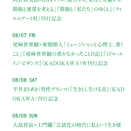
階級と連帯を考える」
『階級と「私たち」のゆくえ』（フィ
ルムアート社）刊行記念
08/07 Fri
尾崎世界観×東畑開人
「ミュージシャンと心理士、書く
こと」
『尾崎世界観の書かなかったこと日記』『ミドル・エ
イジ・ビギンズ』（KADOKAWA）W刊行記念
08/08 Sat
平井まさあき（男性ブランコ）
『生きとし生ける音』（KAD
OKAWA）刊行記念
08/09 Sun
大島育宙×土門蘭
「言語化の時代に私という生き様