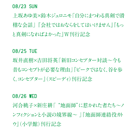
08/23 Sun
上坂あゆ美×鈴木ジェロニモ
「自分にまつわる真剣で滑
稽な会話」
『会社ではおならをしてはいけません』『もっ
と真剣になればよかった』W刊行記念
08/25 Tue
坂井直樹×吉田将英
「新旧コンセプター対談～今も
昔もコンセプトが必要な理由」
『ピークではなく、谷を歩
く。コンセプター』（スピーディ）刊行記念
08/26 Wed
河合桃子×新庄耕
「 “地面師”に惹かれた者たち〜ノ
ンフィクションと小説の境界線〜 」
『地面師連絡役カト
ウ』（小学館）刊行記念