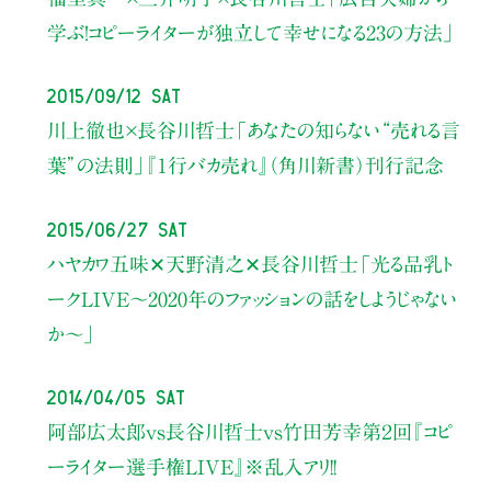
学ぶ！コピーライターが独立して幸せになる23の方法」
2015/09/12 Sat
川上徹也×長谷川哲士
「あなたの知らない“売れる言
葉”の法則」
『１行バカ売れ』（角川新書）刊行記念
2015/06/27 Sat
ハヤカワ五味✕天野清之✕長谷川哲士「光る品乳ト
ークLIVE～2020年のファッションの話をしようじゃない
か～」
2014/04/05 Sat
阿部広太郎vs長谷川哲士vs竹田芳幸第２回『コピ
ーライター選手権LIVE』※乱入アリ!!