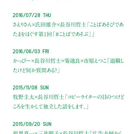
2016/07/28 Thu
さえりさん×氏田雄介×長谷川哲士
「ことばあそびであ
たまをほぐす第１回「#ことばであそぶ」」
2016/06/03 Fri
かっぴー×長谷川哲士×菊池良×市原えつこ
「退職し
たけど何か質問ある？」
2015/11/08 Sun
牧野圭太×長谷川哲士
「コピーライターの目のつけど
ころを生かして独立した話をします。」
2015/09/20 Sun
福里真一×三井明子×長谷川哲士
「広告夫婦から