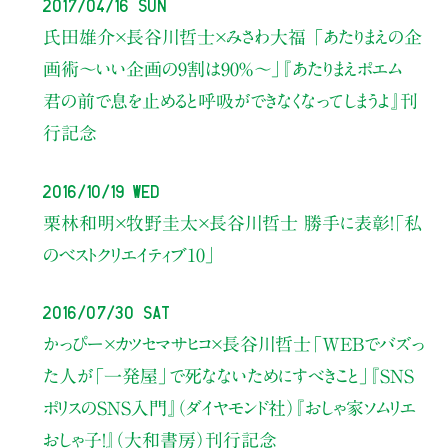
2017/04/16 Sun
氏田雄介×長谷川哲士×みさわ大福
「あたりまえの企
画術〜いい企画の9割は90％〜」
『あたりまえポエム
君の前で息を止めると呼吸ができなくなってしまうよ』刊
行記念
2016/10/19 Wed
栗林和明×牧野圭太×長谷川哲士
勝手に表彰！「私
のベストクリエイティブ10」
2016/07/30 Sat
かっぴー×カツセマサヒコ×長谷川哲士
「WEBでバズっ
た人が「一発屋」で死なないためにすべきこと」
『SNS
ポリスのSNS入門』（ダイヤモンド社）
『おしゃ家ソムリエ
おしゃ子！』（大和書房）刊行記念