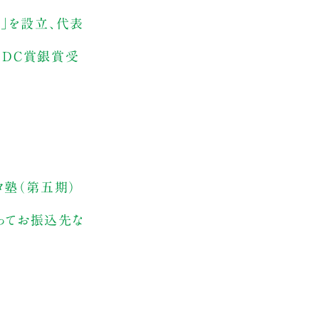
ズ」を設立、代表
クADC賞銀賞受
ルタ塾（第五期）
追ってお振込先な