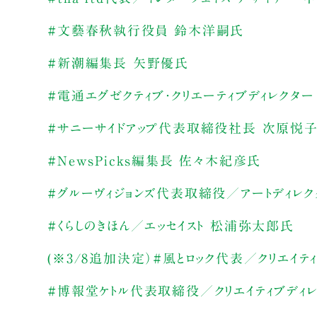
#文藝春秋執行役員 鈴木洋嗣氏
#新潮編集長 矢野優氏
#電通エグゼクティブ・クリエーティブディレクタ
#サニーサイドアップ代表取締役社長 次原悦
#NewsPicks編集長 佐々木紀彦氏
#グルーヴィジョンズ代表取締役／アートディレ
#くらしのきほん／エッセイスト 松浦弥太郎氏
(※3/8追加決定）#風とロック代表／クリエイテ
#博報堂ケトル代表取締役／クリエイティブディ