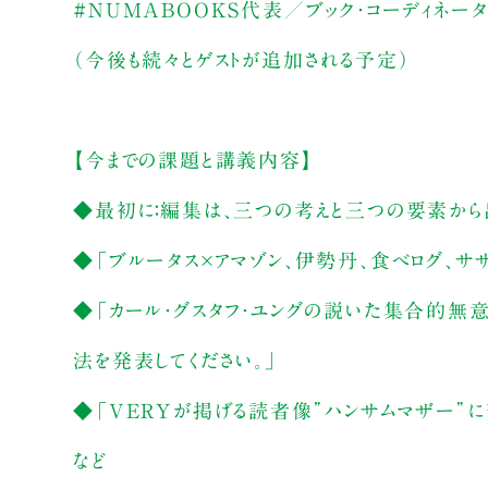
#NUMABOOKS代表／ブック・コーディネー
（今後も続々とゲストが追加される予定）
【今までの課題と講義内容】
◆最初に：編集は、三つの考えと三つの要素から
◆「ブルータス×アマゾン、伊勢丹、食べログ、サ
◆「カール・グスタフ・ユングの説いた集合的無
法を発表してください。」
◆「VERYが掲げる読者像”ハンサムマザー”に
など