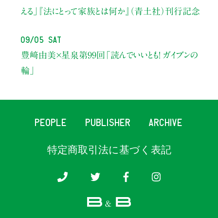
える」
『法にとって家族とは何か』（青土社）刊行記念
09/05 Sat
豊﨑由美×星泉
第99回「読んでいいとも！ ガイブンの
輪」
PEOPLE
PUBLISHER
ARCHIVE
特定商取引法に基づく表記