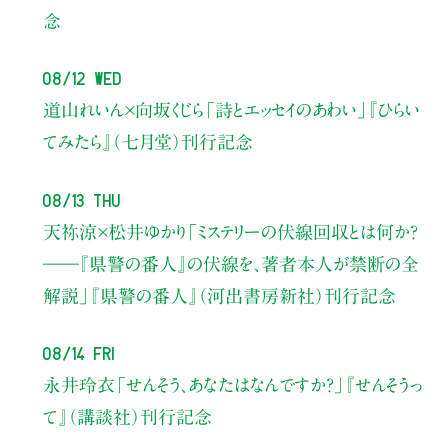
念
08/12 Wed
道山れいん×向坂くじら
「詩とエッセイのあわい」
『ひらい
てみたら』（七月堂）刊行記念
08/13 Thu
天祢涼×松井ゆかり
「ミステリーの伏線回収とは何か？
――『県警の番人』の伏線を、著者本人が禁断の全
解説」
『県警の番人』（河出書房新社）刊行記念
08/14 Fri
永井玲衣
「せんそう、あなたはなんですか？」
『せんそうっ
て』（講談社）刊行記念