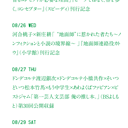
く。コンセプター』（スピーディ）刊行記念
08/26 Wed
河合桃子×新庄耕
「 “地面師”に惹かれた者たち〜ノ
ンフィクションと小説の境界線〜 」
『地面師連絡役カト
ウ』（小学館）刊行記念
08/27 Thu
ドンデコルテ渡辺銀次×ドンデコルテ小橋共作×そいつ
どいつ松本竹馬×もう中学生×あわよくばファビアン×ピ
ストジャム
「第一芸人文芸部 俺の推し本。」（BSよしも
と）
第30回公開収録
08/29 Sat