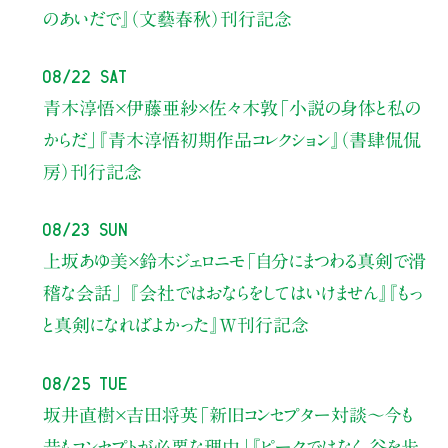
のあいだで』（文藝春秋）刊行記念
08/22 Sat
青木淳悟×伊藤亜紗×佐々木敦
「小説の身体と私の
からだ」
『青木淳悟初期作品コレクション』（書肆侃侃
房）刊行記念
08/23 Sun
上坂あゆ美×鈴木ジェロニモ
「自分にまつわる真剣で滑
稽な会話」
『会社ではおならをしてはいけません』『もっ
と真剣になればよかった』W刊行記念
08/25 Tue
坂井直樹×吉田将英
「新旧コンセプター対談～今も
昔もコンセプトが必要な理由」
『ピークではなく、谷を歩