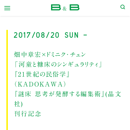
本屋 B&B
2017/08/20 Sun -
畑中章宏×ドミニク・チェン
「河童と糠床のシンギュラリティ」
『21世紀の民俗学』
（KADOKAWA）
『謎床 思考が発酵する編集術』(晶文
社)
刊行記念