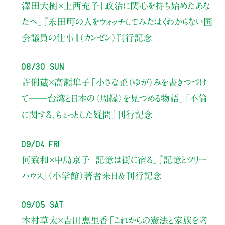
澤田大樹×上西充子
「政治に関心を持ち始めたあな
たへ」
『永田町の人をウォッチしてみた：よくわからない国
会議員の仕事』（カンゼン）刊行記念
08/30 Sun
許俐葳×高瀬隼子
「小さな歪（ゆが）みを書きつづけ
て――
台湾と日本の〈周縁〉を見つめる物語」
『不倫
に関する、ちょっとした疑問』刊行記念
09/04 Fri
何致和×中島京子
「記憶は街に宿る」
『記憶とツリー
ハウス』（小学館）著者来日＆刊行記念
09/05 Sat
木村草太×吉田恵里香
「これからの憲法と家族を考