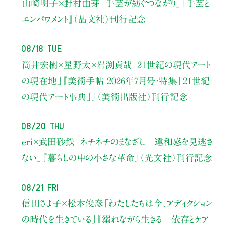
山崎明子×野村由芽
「手芸が紡ぐつながり」
『手芸と
エンパワメント』（晶文社）刊行記念
08/18 Tue
筒井宏樹×星野太×岩渕貞哉
「21世紀の現代アート
の現在地」
『美術手帖 2026年7月号・
特集「21世紀
の現代アート事典」』（美術出版社）刊行記念
08/20 Thu
eri×武田砂鉄
「ネチネチのまなざし 違和感を見逃さ
ない」
『暮らしの中の小さな革命』（光文社）刊行記念
08/21 Fri
信田さよ子×松本俊彦
「わたしたちは今、アディクション
の時代を生きている」
『溺れながら生きる 依存とケア