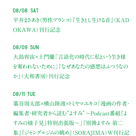
08/08 Sat
平井まさあき（男性ブランコ）
『生きとし生ける音』（KAD
OKAWA）刊行記念
08/09 Sun
大島育宙×土門蘭
「言語化の時代に私という生き様
を奪われないために」
『なぜあなたの感想はふつうなの
か』（大和書房）刊行記念
08/11 Tue
藁谷周太郎×横山陸渡×トミヤマユキコ
「漫画の作者・
編集者・研究者から読む“よすみ”
〜Podcast番組『よ
すみの様子見』特別出張版〜」
『別冊よすみ 第二
集』『ジャングルジムの眺め』（SORAJIMA）W刊行記