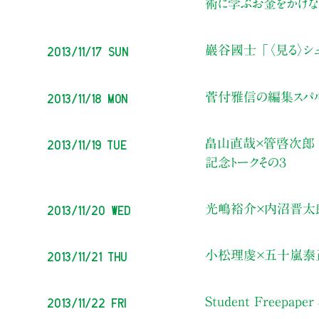
術に学ぶお金をかけな
2013/11/17 Sun
巖谷國士 「〈見る〉シュ
2013/11/18 Mon
菅付雅信の編集スパ
2013/11/19 Tue
畠山直哉×管啓次郎 
記念トークその３
2013/11/20 Wed
光嶋裕介×内沼晋太郎
2013/11/21 Thu
小松理虔×五十嵐泰正
2013/11/22 Fri
Student Freepa