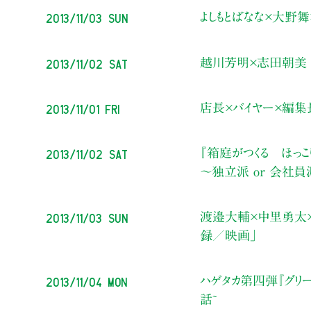
2013/11/03 Sun
よしもとばなな×大野舞
2013/11/02 Sat
越川芳明×志田朝美 1
2013/11/01 Fri
店長×バイヤー×編集長
2013/11/02 Sat
『箱庭がつくる ほっ
〜独立派 or 会社員
2013/11/03 Sun
渡邉大輔×中里勇太×萩野
録／映画」
2013/11/04 Mon
ハゲタカ第四弾『グリ
話~