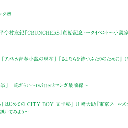
ルタ塾
今村友紀「CRUNCHERS」創始記念トークイベント～小説
「アメリカ青春小説の現在」 『さよならを待つふたりのために』 
総選挙」 総ざらい～twitterとマンガ最前線～
「はじめての CITY BOY 文学塾」 川﨑大助『東京フール
訊いてみよう〜