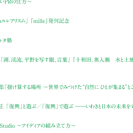
いPRの仕方〜
ルレアリスム」 『mille』発刊記念
ルタ塾
「湖、渓流、平野を写す眼、言葉」 『十和田、奥入瀬 水と土
「掛け算する場所 ～世界でみつけた“自然に ひとが集まる”と
 「復興」と遊ぶ／「復興」で遊ぶ ――いわきと日本の未来を
per Studio ～アイディアの組み立て方～