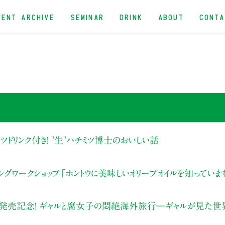
VENT ARCHIVE
SEMINAR
DRINK
ABOUT
CONT
チミツドリンク付き！ "生"ハチミツ博士のおいしい話
ィングワークショップ「ホントウに美味しいオリーブオイルを知っていま
発売記念！ ギャルと腐女子の悶絶海外旅行―ギャルが見た世