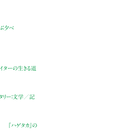
学ぶ夕べ
イターの生きる道
ンタリー：文学／記
い 『ハゲタカ』の