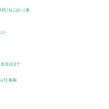
伸坊『ねこはい』重
ント
の美容法まで
学ぶ仕事術