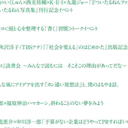
×いくしゅん×西光祐輔×K・E・I×九龍ジョー「どついたるねんファ
 どついたるねん写真集』刊行記念イベント
コ＜頭と心を整理する「書く」習慣＞トークイベント
沢淳子（TBSアナ）『「社会を変える」のはじめかた』出版記念
プロ』読書会 ～みんなで読むには そこそこの理由があってだな～
な風にアイデアを出す『カン違い発想法』と、僕のよもやま話。
×福原伸治ハマカーン、終わることのない夢をみよう
流恵介×中川淳一郎「予算がない企業はどうやってPRすればいい