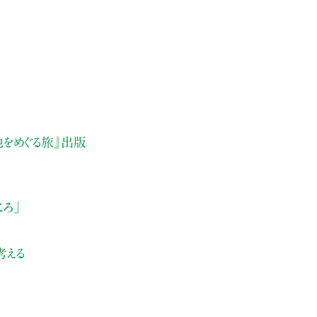
地をめぐる旅』出版
ころ」
考える