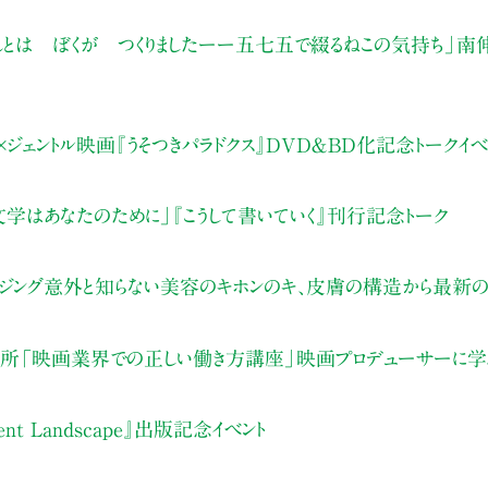
んとは ぼくが つくりましたーー五七五で綴るねこの気持ち」南
ェントル映画『うそつきパラドクス』DVD＆BD化記念トークイベ
学はあなたのために」『こうして書いていく』刊行記念トーク
ジング意外と知らない美容のキホンのキ、皮膚の構造から最新
究所「映画業界での正しい働き方講座」映画プロデューサーに
t Landscape』出版記念イベント