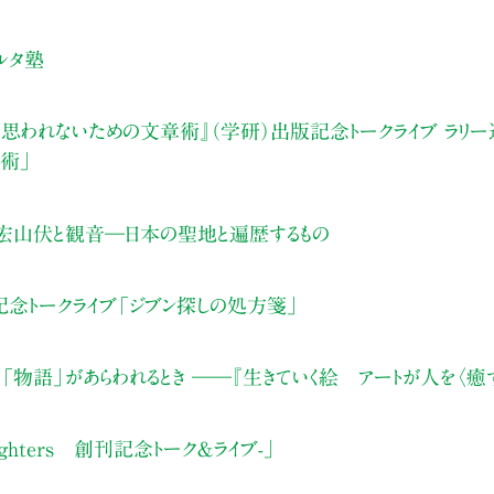
ルタ塾
と思われないための文章術』（学研）出版記念トークライブ ラリー
章術」
宏山伏と観音―日本の聖地と遍歴するもの
記念トークライブ「ジブン探しの処方箋」
物語」があらわれるとき ――『生きていく絵 アートが人を〈癒す
 Lighters 創刊記念トーク＆ライブ-」