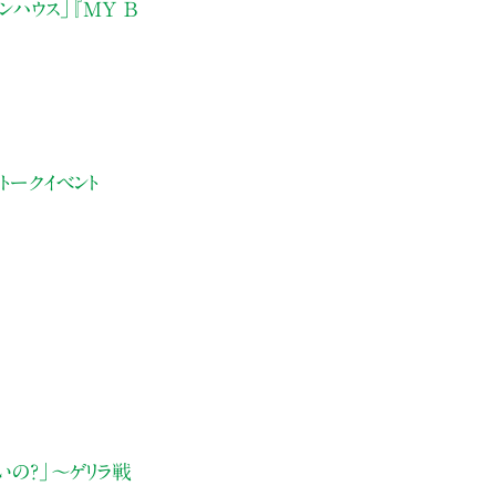
ンハウス」『MY B
トークイベント
の？」〜ゲリラ戦