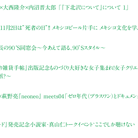
×大西隆介×内沼晋太郎 「『下北沢について』について 1」
1月2日は”死者の日”！！ メキシコビール片手に メキシコ文化を
の９０‘S同窓会〜今あえて語る、９０’Sスタイル〜
こり雑貨手帖』出版記念ものづくり大好きな女子集まれ！女子クリエ
派？〜
亮『neoneo』 meets04「ゼロ年代（プラスワン）とドキュメ
ード』発売記念小説家・真山仁トークイベント~ここでしか聴けな