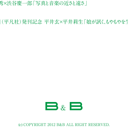
秀×渋谷慶一郎「写真と音楽の近さと遠さ」
（平凡社）発刊記念 平井玄×平井莉生「娘が訊く、もやもやを
(c) COPYRIGHT 2012 B&B ALL RIGHT RESERVED.