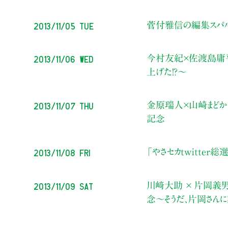
2013/11/05 Tue
菅付雅信の編集スパ
2013/11/06 Wed
今村友紀×佐渡島庸平
上げた！？～
2013/11/07 Thu
金原瑞人×山崎まどか 
記念
2013/11/08 Fri
「やさセカtwitter
2013/11/09 Sat
川﨑大助 × 片岡義男
念〜そうだ、片岡さんに