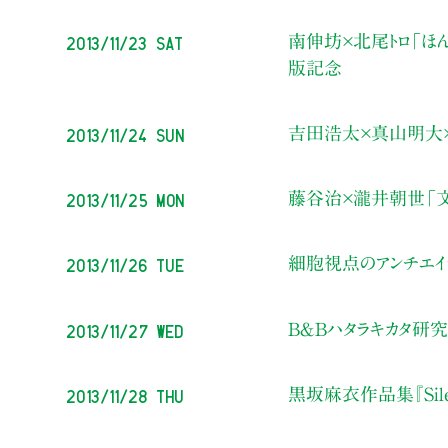
2013/11/23 Sat
南伸坊×北尾トロ「ほ
版記念
2013/11/24 Sun
吉田浩太×真山明大×ジ
2013/11/25 Mon
藤谷治×瀧井朝世「文
2013/11/26 Tue
細胞視点のアンチエイ
2013/11/27 Wed
B＆Bハタラキカタ研
2013/11/28 Thu
黒坂麻衣作品集『Silen