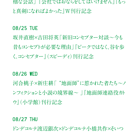
稽な会話」
『会社ではおならをしてはいけません』『もっ
と真剣になればよかった』W刊行記念
08/25 Tue
坂井直樹×吉田将英
「新旧コンセプター対談～今も
昔もコンセプトが必要な理由」
『ピークではなく、谷を歩
く。コンセプター』（スピーディ）刊行記念
08/26 Wed
河合桃子×新庄耕
「 “地面師”に惹かれた者たち〜ノ
ンフィクションと小説の境界線〜 」
『地面師連絡役カト
ウ』（小学館）刊行記念
08/27 Thu
ドンデコルテ渡辺銀次×ドンデコルテ小橋共作×そいつ