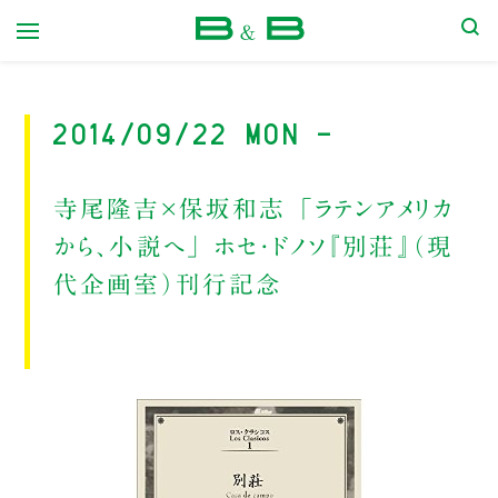
本屋 B&B
2014/09/22 Mon -
寺尾隆吉×保坂和志 「ラテンアメリカ
から、小説へ」 ホセ・ドノソ『別荘』（現
代企画室）刊行記念