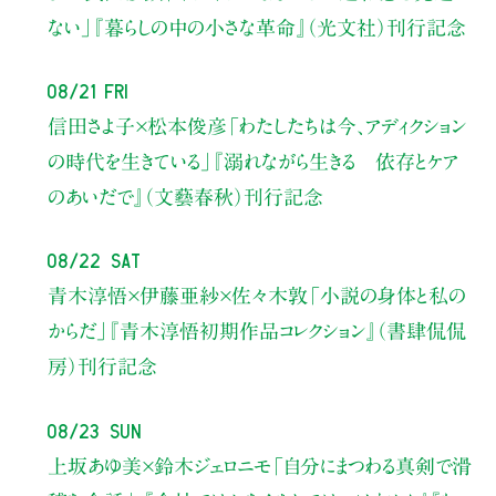
ない」
『暮らしの中の小さな革命』（光文社）刊行記念
08/21 Fri
信田さよ子×松本俊彦
「わたしたちは今、アディクション
の時代を生きている」
『溺れながら生きる 依存とケア
のあいだで』（文藝春秋）刊行記念
08/22 Sat
青木淳悟×伊藤亜紗×佐々木敦
「小説の身体と私の
からだ」
『青木淳悟初期作品コレクション』（書肆侃侃
房）刊行記念
08/23 Sun
上坂あゆ美×鈴木ジェロニモ
「自分にまつわる真剣で滑