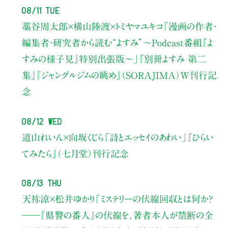
08/11 Tue
藁谷周太郎×横山陸渡×トミヤマユキコ
「漫画の作者・
編集者・研究者から読む“よすみ”
〜Podcast番組『よ
すみの様子見』特別出張版〜」
『別冊よすみ 第二
集』『ジャングルジムの眺め』（SORAJIMA）W刊行記
念
08/12 Wed
道山れいん×向坂くじら
「詩とエッセイのあわい」
『ひらい
てみたら』（七月堂）刊行記念
08/13 Thu
天祢涼×松井ゆかり
「ミステリーの伏線回収とは何か？
――『県警の番人』の伏線を、著者本人が禁断の全