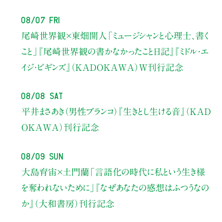
08/07 Fri
尾崎世界観×東畑開人
「ミュージシャンと心理士、書く
こと」
『尾崎世界観の書かなかったこと日記』『ミドル・エ
イジ・ビギンズ』（KADOKAWA）W刊行記念
08/08 Sat
平井まさあき（男性ブランコ）
『生きとし生ける音』（KAD
OKAWA）刊行記念
08/09 Sun
大島育宙×土門蘭
「言語化の時代に私という生き様
を奪われないために」
『なぜあなたの感想はふつうなの
か』（大和書房）刊行記念