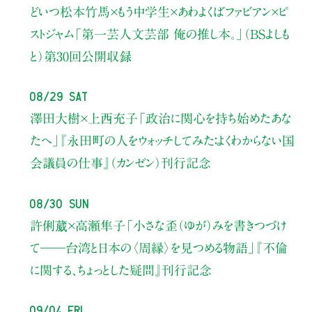
どいつ松本竹馬×もう中学生×あわよくばファビアン×ピ
ストジャム
「第一芸人文芸部 俺の推し本。」（BSよしも
と）
第30回公開収録
08/29 Sat
澤田大樹×上西充子
「政治に関心を持ち始めたあな
たへ」
『永田町の人をウォッチしてみた：よくわからない国
会議員の仕事』（カンゼン）刊行記念
08/30 Sun
許俐葳×高瀬隼子
「小さな歪（ゆが）みを書きつづけ
て――
台湾と日本の〈周縁〉を見つめる物語」
『不倫
に関する、ちょっとした疑問』刊行記念
09/04 Fri