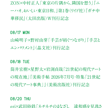
ZON×中村正人
「東京の片隅から、隣国を想う」
『ニ
ーハオ、おいしい東京日和。』第1巻（リイド社）
『ガチ中
華移民』（太田出版）W刊行記念
08/17 Mon
山崎明子×野村由芽
「手芸が紡ぐつながり」
『手芸と
エンパワメント』（晶文社）刊行記念
08/18 Tue
筒井宏樹×星野太×岩渕貞哉
「21世紀の現代アート
の現在地」
『美術手帖 2026年7月号・
特集「21世紀
の現代アート事典」』（美術出版社）刊行記念
08/20 Thu
eri×武田砂鉄
「ネチネチのまなざし 違和感を見逃さ