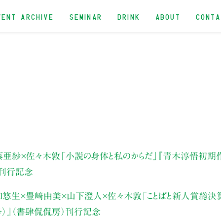
VENT ARCHIVE
SEMINAR
DRINK
ABOUT
CONT
藤亜紗×佐々木敦
「小説の身体と私のからだ」
『青木淳悟初期作
）刊行記念
悠生×豊﨑由美×山下澄人×佐々木敦「ことばと新人賞総決算イ
終刊号〉』（書肆侃侃房）刊行記念