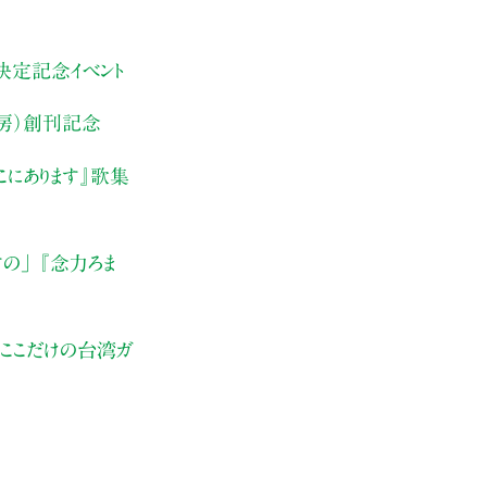
刷決定記念イベント
房）創刊記念
こにあります』
歌集
すの」
『念力ろま
、ここだけの台湾ガ