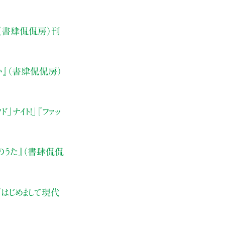
.5』（書肆侃侃房）刊
い』（書肆侃侃房）
」ナイト！」
『ファッ
のうた』
（書肆侃侃
『はじめまして現代