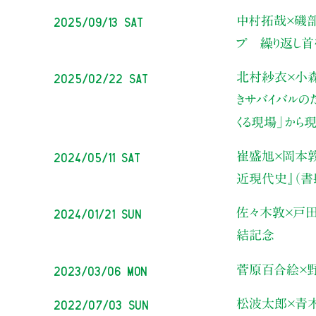
2025/09/13 Sat
中村拓哉×磯
プ 繰り返し首
2025/02/22 Sat
北村紗衣×小
き
サバイバルの
くる現場」から
2024/05/11 Sat
崔盛旭×岡本
近現代史』（
2024/01/21 Sun
佐々木敦×戸
結記念
2023/03/06 Mon
菅原百合絵×
2022/07/03 Sun
松波太郎×青