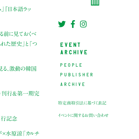
ム」
『日本語ラッ
る前に見ておくべ
EVENT
られた歴史」と
「つ
ARCHIVE
PEOPLE
見る、激動の韓国
PUBLISHER
ARCHIVE
侃房）刊行&第一期完
特定商取引法に基づく表記
イベントに関するお問い合わせ
刊行記念
平×水原涼
「カルチ