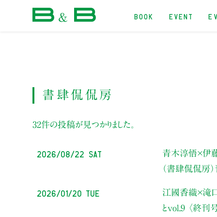
BOOK
EVENT
E
本屋 B&B
書肆侃侃房
32件の投稿が見つかりました。
2026/08/22 Sat
青木淳悟×伊
（書肆侃侃房
2026/01/20 Tue
江國香織×滝口
とvol.9 〈