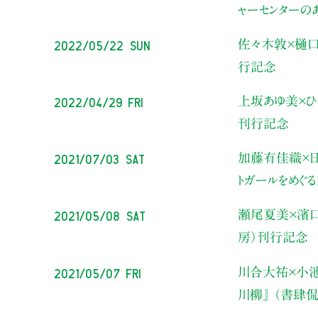
ャーセンターのあ
2022/05/22 Sun
佐々木敦×樋
行記念
2022/04/29 Fri
上坂あゆ美×ひ
刊行記念
2021/07/03 Sat
加藤有佳織×日
トガールをめぐる
2021/05/08 Sat
瀬尾夏美×濱
房）刊行記念
2021/05/07 Fri
川合大祐×小
川柳』 （書肆