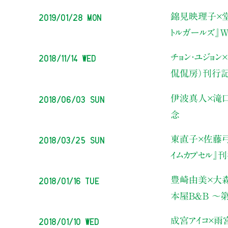
2019/01/28 Mon
錦見映理子×
トルガールズ』
2018/11/14 Wed
チョン・ユジョン
侃侃房）刊行
2018/06/03 Sun
伊波真人×滝
念
2018/03/25 Sun
東直子×佐藤
イムカプセル』
2018/01/16 Tue
豊崎由美×大森
本屋Ｂ＆Ｂ ～
2018/01/10 Wed
成宮アイコ×雨