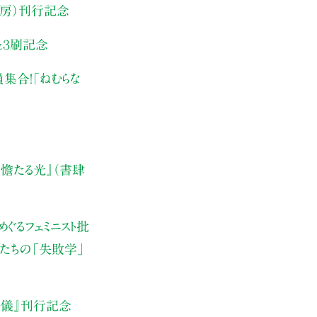
侃房）刊行記念
&３刷記念
集合！
「ねむらな
憺たる光』（書肆
ぐるフェミニスト批
たちの「失敗学」
儀』刊行記念