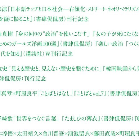
部涼
「日本語ラップと日本社会—右傾化・ストリート・ネオリベラリズ
を縦に振ること』（書肆侃侃房）刊行記念
森真樹
「身の回りの“政治”を使いこなす」
『女の子が死にたくな
ためのガールズ洋画100選』（書肆侃侃房）
『楽しい政治 「つく
現代を知る』（講談社）W刊行記念
敦史
「見える歴史と、見えない歴史を繋ぐために」
『韓国映画から
書肆侃侃房）刊行記念
田真琴×町屋良平
「ことばとはなし」
『ことばとvol.7』（書肆侃
野崎歓
「世界をつなぐ言葉」
『たましひの薄衣』（書肆侃侃房）
木淳悟×太田靖久×金川晋吾
×鴻池留衣×藤田直哉×町屋良