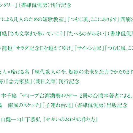
メンタリー』（書肆侃侃房）刊行記念
才による凡人のための短歌教室」
『つむじ風、ここにあります』四
可織
「さあ文学まで歩いていこう」
『たべるのがおそい』
（書肆侃侃
下龍也
「サラダ記念日を越えてゆけ」
『サイレンと犀』
『つむじ風、こ
公人×玲はる名
「現代歌人の今、短歌の未来を念力でかたりま
房）『念力家族』（朝日文庫）刊行記念
木千絵 「ディープ台湾満喫ホリデー ２冊の台湾本著者による
環島 南風のスケッチ』『子連れ台北』（書肆侃侃房）出版記念
山健一×山下恭弘 『せかいのおわりの作り方』