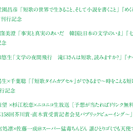
堂園昌彦
「短歌の世界で生きること、そして小説を書くこと」
『めく
W刊行記念
×窪美澄
「事実と真実のあいだ 韓国と日本の文学のいま」
『七
記念
口悠生
「文学の夜間飛行 滝口さんは短歌、読みますか？」
『ナ
弓生×千葉聡
「『短歌タイムカプセル』ができるまで〜時をこえる短
刊行記念
望 ×杉江松恋×ニコニコ生放送
［予想が当たればドリンク無料！]
第158回芥川賞・直木賞受賞記者会見パブリックビューイング～」
宮処凛×佐藤一成＠スーパー猛毒ちんどん
誰ひとりゴミでも天使