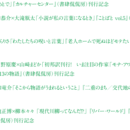
とで」
『カルチャーセンター』（書肆侃侃房）刊行記念
口恭介×大滝瓶太
「小説が私の言葉になるとき」
『ことばと vol
らりさ
「わたしたちの呪いと言葉」
『老人ホームで死ぬほどモテた
野原慶×山崎まどか
「初邦訳刊行！
いま注目の作家「モナ・アワド
13の物語』
（書肆侃侃房）刊行記念
口竜介
「そこから物語がうまれるということ」
『二重のまち／交代地
池正博×柳本々々
「現代川柳ってなんだ！？」
『リバー・ワールド』
侃侃房）刊行記念