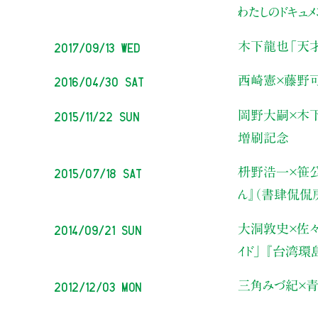
わたしのドキュ
2017/09/13 Wed
木下龍也
「天
2016/04/30 Sat
西崎憲×藤野
2015/11/22 Sun
岡野大嗣×木
増刷記念
2015/07/18 Sat
枡野浩一×笹
ん』（書肆侃侃
2014/09/21 Sun
大洞敦史×佐々
イド」 『台湾
2012/12/03 Mon
三角みづ紀×青