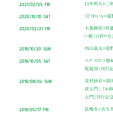
2021/02/05 Fri
白井明大×三
2020/10/10 Sat
くどうれいん×
2020/02/21 Fri
大森静佳×佐
い樹」の作り方
2019/10/20 Sun
内山晶太×染
2019/10/05 Sat
ペク・スリン×
侃侃房）刊行
2019/08/04 Sun
北村紗衣×清
評入門」
『お砂
入門』刊行記
2019/05/17 Fri
長嶋有×名久