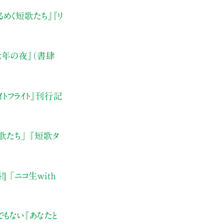
るめく短歌たち』『リ
年の夜』（書肆
イトフライト』刊行記
歌たち」
『短歌タ
 「ニコ生with
でもない
『あなたと