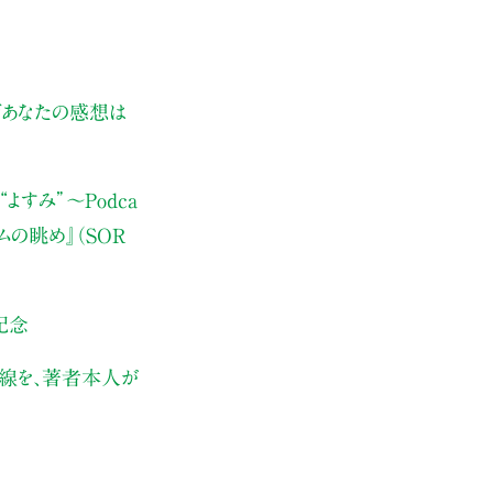
ぜあなたの感想は
よすみ”
〜Podca
ムの眺め』（SOR
記念
伏線を、著者本人が