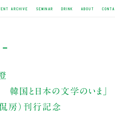
VENT ARCHIVE
SEMINAR
DRINK
ABOUT
CONT
 -
澄
 韓国と日本の文学のいま」
侃侃房）刊行記念