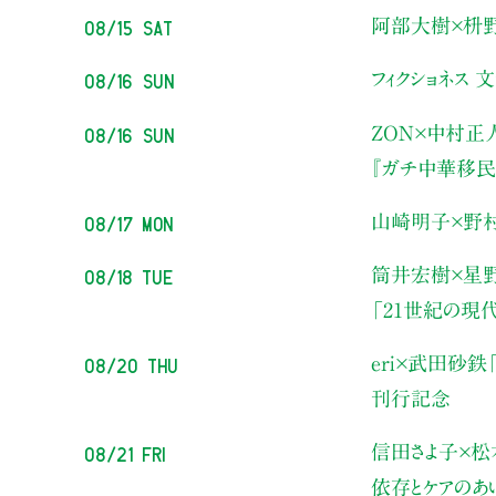
08/15 Sat
阿部大樹×枡
08/16 Sun
フィクショネス 
08/16 Sun
ZON×中村正
『ガチ中華移民
08/17 Mon
山崎明子×野
08/18 Tue
筒井宏樹×星
「21世紀の現
08/20 Thu
eri×武田砂鉄
刊行記念
08/21 Fri
信田さよ子×松
依存とケアのあ