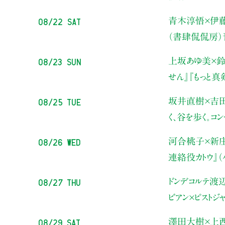
08/22 Sat
青木淳悟×伊
（書肆侃侃房
08/23 Sun
上坂あゆ美×鈴
せん』『もっと
08/25 Tue
坂井直樹×吉
く、谷を歩く。コ
08/26 Wed
河合桃子×新
連絡役カトウ』
08/27 Thu
ドンデコルテ渡
ビアン×ピストジ
08/29 Sat
澤田大樹×上