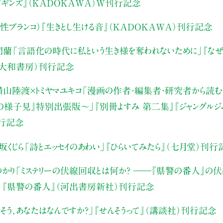
・ビギンズ』（KADOKAWA）W刊行記念
性ブランコ）
『生きとし生ける音』（KADOKAWA）刊行記念
門蘭
「言語化の時代に私という生き様を奪われないために」
『な
（大和書房）刊行記念
山陸渡×トミヤマユキコ
「漫画の作者・編集者・研究者から読む“
みの様子見』特別出張版〜」
『別冊よすみ 第二集』『ジャングルジ
刊行記念
坂くじら
「詩とエッセイのあわい」
『ひらいてみたら』（七月堂）刊行
かり
「ミステリーの伏線回収とは何か？ ――『県警の番人』の
」
『県警の番人』（河出書房新社）刊行記念
そう、あなたはなんですか？」
『せんそうって』（講談社）刊行記念