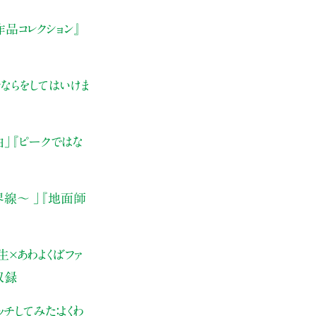
品コレクション』
ならをしてはいけま
由」
『ピークではな
界線〜 」
『地面師
×あわよくばファ
収録
チしてみた：よくわ