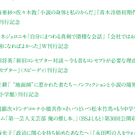
藤亜紗×佐々木敦
「小説の身体と私のからだ」
『青木淳悟初期作
）刊行記念
木ジェロニモ
「自分にまつわる真剣で滑稽な会話」
『会社ではお
真剣になればよかった』W刊行記念
田将英
「新旧コンセプター対談～今も昔もコンセプトが必要な理
ンセプター』（スピーディ）刊行記念
庄耕
「 “地面師”に惹かれた者たち〜ノンフィクションと小説の境
（小学館）刊行記念
辺銀次×ドンデコルテ小橋共作×そいつどいつ松本竹馬×もう中学生
ャム
「第一芸人文芸部 俺の推し本。」（BSよしもと）
第30回公開
西充子
「政治に関心を持ち始めたあなたへ」
『永田町の人をウォッ