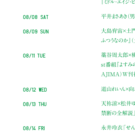
『ミドル・エイジ
08/08 Sat
平井まさあき（男
08/09 Sun
大島育宙×土
ふつうなのか』
08/11 Tue
藁谷周太郎×横
st番組『よす
AJIMA）W
08/12 Wed
道山れいん×向
08/13 Thu
天祢涼×松井ゆ
禁断の全解説
08/14 Fri
永井玲衣
「せん