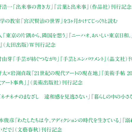
野浩一
「出来事の書き方」
『言葉と出来事』（作品社）刊行記念
文学の教室
「宮沢賢治の世界」を3ヶ月かけてじっくりと読む
人
「東京の片隅から、隣国を想う」
『ニーハオ、おいしい東京日和。』
』（太田出版）W刊行記念
村由芽
「手芸が紡ぐつながり」
『手芸とエンパワメント』（晶文社）
野太×岩渕貞哉
「21世紀の現代アートの現在地」
『美術手帖 20
代アート事典」』（美術出版社）刊行記念
「ネチネチのまなざし 違和感を見逃さない」
『暮らしの中の小さ
本俊彦
「わたしたちは今、アディクションの時代を生きている」
『溺
いだで』（文藝春秋）刊行記念