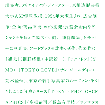
編集者。クリエイティブ・ディレクター。京都造形芸術
大学ASP学科教授。1954年大阪生まれ。広告制
作・企画・商品開発・web開発・展覧会企画など、
ジャンルを超えて幅広く活動。「独特編集」をモット
ーに写真集、アートブックを数多く制作。代表作に
『観光』（細野晴臣＋中沢新一）、『テクノドン』（Y
MO）、『TOKYO LOVE』（ナン・ゴールディン＋
荒木経惟）、東京の若手写真家のムーブメントを引
き起こした写真シリーズ『TOKYO PHOTO+GR
APHICS』（高橋恭司／長島有里枝／ホンマタカ