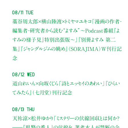
08/11 Tue
藁谷周太郎×横山陸渡×トミヤマユキコ
「漫画の作者・
編集者・研究者から読む“よすみ”
〜Podcast番組『よ
すみの様子見』特別出張版〜」
『別冊よすみ 第二
集』『ジャングルジムの眺め』（SORAJIMA）W刊行記
念
08/12 Wed
道山れいん×向坂くじら
「詩とエッセイのあわい」
『ひらい
てみたら』（七月堂）刊行記念
08/13 Thu
天祢涼×松井ゆかり
「ミステリーの伏線回収とは何か？
――『県警の番人』の伏線を、著者本人が禁断の全