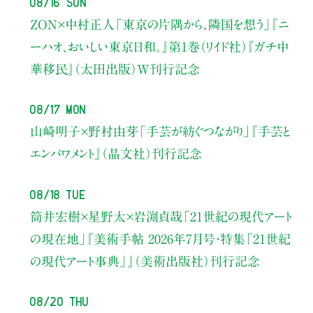
08/16 Sun
ZON×中村正人
「東京の片隅から、隣国を想う」
『ニ
ーハオ、おいしい東京日和。』第1巻（リイド社）
『ガチ中
華移民』（太田出版）W刊行記念
08/17 Mon
山崎明子×野村由芽
「手芸が紡ぐつながり」
『手芸と
エンパワメント』（晶文社）刊行記念
08/18 Tue
筒井宏樹×星野太×岩渕貞哉
「21世紀の現代アート
の現在地」
『美術手帖 2026年7月号・
特集「21世紀
の現代アート事典」』（美術出版社）刊行記念
08/20 Thu