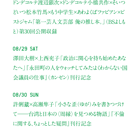
ドンデコルテ渡辺銀次×ドンデコルテ小橋共作×そいつ
どいつ松本竹馬×もう中学生×あわよくばファビアン×ピ
ストジャム
「第一芸人文芸部 俺の推し本。」（BSよしも
と）
第30回公開収録
08/29 Sat
澤田大樹×上西充子
「政治に関心を持ち始めたあな
たへ」
『永田町の人をウォッチしてみた：よくわからない国
会議員の仕事』（カンゼン）刊行記念
08/30 Sun
許俐葳×高瀬隼子
「小さな歪（ゆが）みを書きつづけ
て――
台湾と日本の〈周縁〉を見つめる物語」
『不倫
に関する、ちょっとした疑問』刊行記念