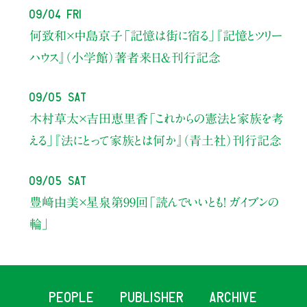
09/04 Fri
何致和×中島京子
「記憶は街に宿る」
『記憶とツリー
ハウス』（小学館）著者来日＆刊行記念
09/05 Sat
木村草太×吉田恵里香
「これからの憲法と家族を考
える」
『法にとって家族とは何か』（青土社）刊行記念
09/05 Sat
豊﨑由美×星泉
第99回「読んでいいとも！ ガイブンの
輪」
PEOPLE
PUBLISHER
ARCHIVE