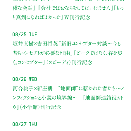
稽な会話」
『会社ではおならをしてはいけません』『もっ
と真剣になればよかった』W刊行記念
08/25 Tue
坂井直樹×吉田将英
「新旧コンセプター対談～今も
昔もコンセプトが必要な理由」
『ピークではなく、谷を歩
く。コンセプター』（スピーディ）刊行記念
08/26 Wed
河合桃子×新庄耕
「 “地面師”に惹かれた者たち〜ノ
ンフィクションと小説の境界線〜 」
『地面師連絡役カト
ウ』（小学館）刊行記念
08/27 Thu