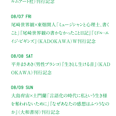
ルムアート社）刊行記念
08/07 Fri
尾崎世界観×東畑開人
「ミュージシャンと心理士、書く
こと」
『尾崎世界観の書かなかったこと日記』『ミドル・エ
イジ・ビギンズ』（KADOKAWA）W刊行記念
08/08 Sat
平井まさあき（男性ブランコ）
『生きとし生ける音』（KAD
OKAWA）刊行記念
08/09 Sun
大島育宙×土門蘭
「言語化の時代に私という生き様
を奪われないために」
『なぜあなたの感想はふつうなの
か』（大和書房）刊行記念