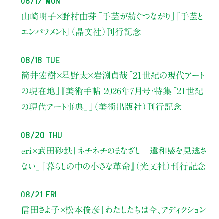
山崎明子×野村由芽
「手芸が紡ぐつながり」
『手芸と
エンパワメント』（晶文社）刊行記念
08/18 Tue
筒井宏樹×星野太×岩渕貞哉
「21世紀の現代アート
の現在地」
『美術手帖 2026年7月号・
特集「21世紀
の現代アート事典」』（美術出版社）刊行記念
08/20 Thu
eri×武田砂鉄
「ネチネチのまなざし 違和感を見逃さ
ない」
『暮らしの中の小さな革命』（光文社）刊行記念
08/21 Fri
信田さよ子×松本俊彦
「わたしたちは今、アディクション