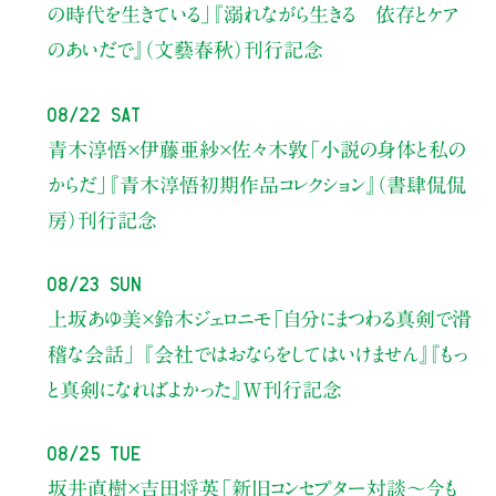
の時代を生きている」
『溺れながら生きる 依存とケア
のあいだで』（文藝春秋）刊行記念
08/22 Sat
青木淳悟×伊藤亜紗×佐々木敦
「小説の身体と私の
からだ」
『青木淳悟初期作品コレクション』（書肆侃侃
房）刊行記念
08/23 Sun
上坂あゆ美×鈴木ジェロニモ
「自分にまつわる真剣で滑
稽な会話」
『会社ではおならをしてはいけません』『もっ
と真剣になればよかった』W刊行記念
08/25 Tue
坂井直樹×吉田将英
「新旧コンセプター対談～今も