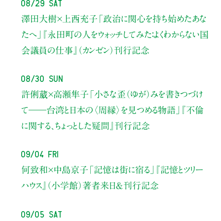
08/29 Sat
澤田大樹×上西充子
「政治に関心を持ち始めたあな
たへ」
『永田町の人をウォッチしてみた：よくわからない国
会議員の仕事』（カンゼン）刊行記念
08/30 Sun
許俐葳×高瀬隼子
「小さな歪（ゆが）みを書きつづけ
て――
台湾と日本の〈周縁〉を見つめる物語」
『不倫
に関する、ちょっとした疑問』刊行記念
09/04 Fri
何致和×中島京子
「記憶は街に宿る」
『記憶とツリー
ハウス』（小学館）著者来日＆刊行記念
09/05 Sat