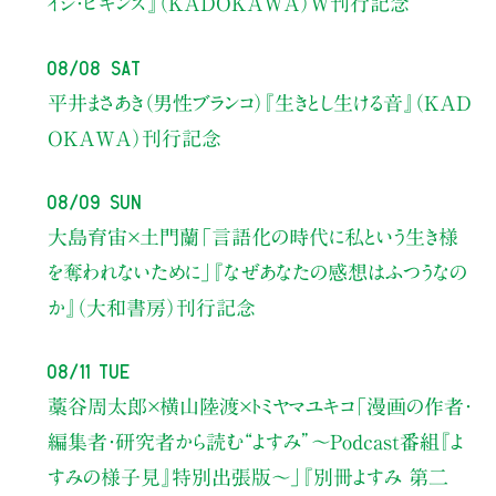
イジ・ビギンズ』（KADOKAWA）W刊行記念
08/08 Sat
平井まさあき（男性ブランコ）
『生きとし生ける音』（KAD
OKAWA）刊行記念
08/09 Sun
大島育宙×土門蘭
「言語化の時代に私という生き様
を奪われないために」
『なぜあなたの感想はふつうなの
か』（大和書房）刊行記念
08/11 Tue
藁谷周太郎×横山陸渡×トミヤマユキコ
「漫画の作者・
編集者・研究者から読む“よすみ”
〜Podcast番組『よ
すみの様子見』特別出張版〜」
『別冊よすみ 第二