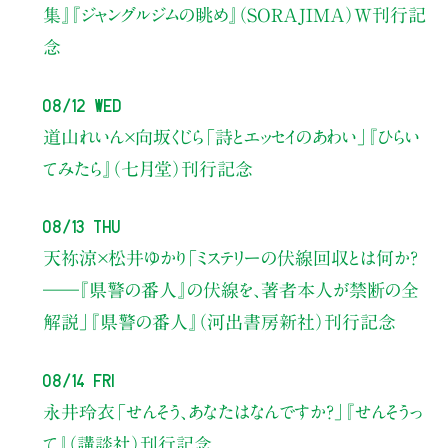
集』『ジャングルジムの眺め』（SORAJIMA）W刊行記
念
08/12 Wed
道山れいん×向坂くじら
「詩とエッセイのあわい」
『ひらい
てみたら』（七月堂）刊行記念
08/13 Thu
天祢涼×松井ゆかり
「ミステリーの伏線回収とは何か？
――『県警の番人』の伏線を、著者本人が禁断の全
解説」
『県警の番人』（河出書房新社）刊行記念
08/14 Fri
永井玲衣
「せんそう、あなたはなんですか？」
『せんそうっ
て』（講談社）刊行記念