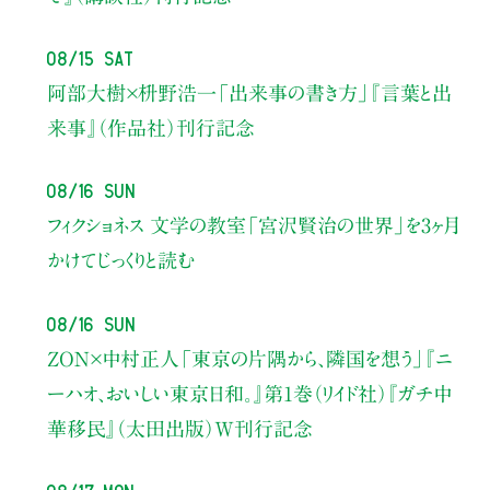
08/15 Sat
阿部大樹×枡野浩一
「出来事の書き方」
『言葉と出
来事』（作品社）刊行記念
08/16 Sun
フィクショネス 文学の教室
「宮沢賢治の世界」を3ヶ月
かけてじっくりと読む
08/16 Sun
ZON×中村正人
「東京の片隅から、隣国を想う」
『ニ
ーハオ、おいしい東京日和。』第1巻（リイド社）
『ガチ中
華移民』（太田出版）W刊行記念
08/17 Mon