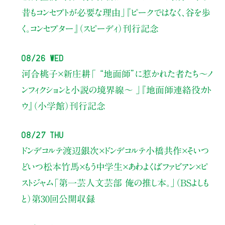
昔もコンセプトが必要な理由」
『ピークではなく、谷を歩
く。コンセプター』（スピーディ）刊行記念
08/26 Wed
河合桃子×新庄耕
「 “地面師”に惹かれた者たち〜ノ
ンフィクションと小説の境界線〜 」
『地面師連絡役カト
ウ』（小学館）刊行記念
08/27 Thu
ドンデコルテ渡辺銀次×ドンデコルテ小橋共作×そいつ
どいつ松本竹馬×もう中学生×あわよくばファビアン×ピ
ストジャム
「第一芸人文芸部 俺の推し本。」（BSよしも
と）
第30回公開収録