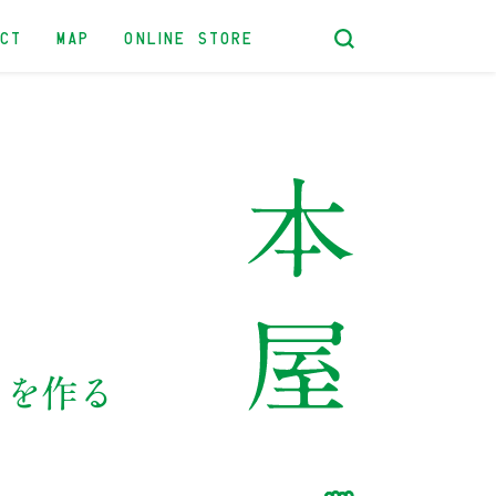
ACT
MAP
ONLINE STORE
』を作る