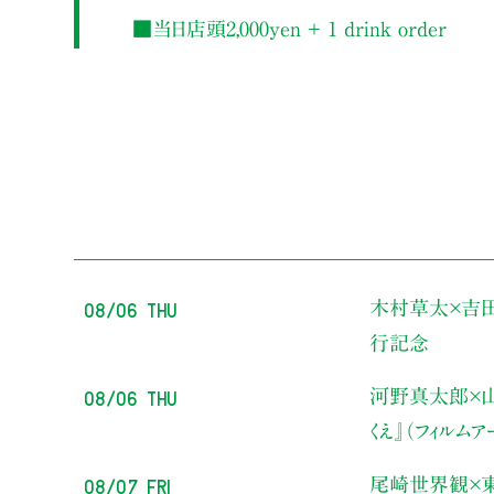
■当日店頭2,000yen ＋ 1 drink order
08/06 Thu
木村草太×吉
行記念
08/06 Thu
河野真太郎×山
くえ』（フィルム
08/07 Fri
尾崎世界観×