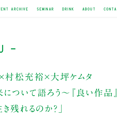
VENT ARCHIVE
SEMINAR
DRINK
ABOUT
CONT
u -
×村松充裕×大坪ケムタ
について語ろう～『良い作品
生き残れるのか？」