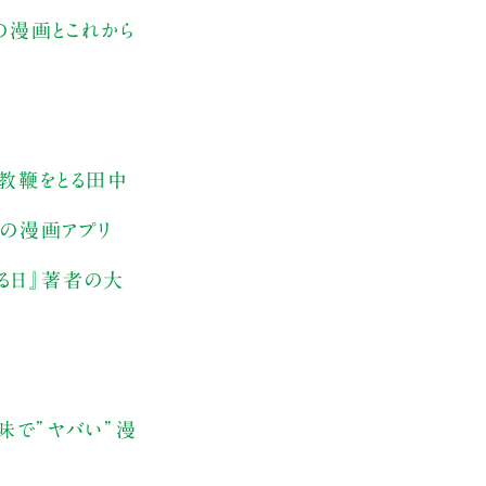
の漫画とこれから
教鞭をとる田中
社の漫画アプリ
なる日』著者の大
味で”ヤバい”漫