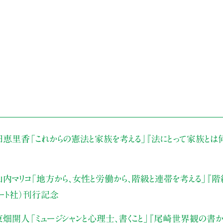
田恵里香
「これからの憲法と家族を考える」
『法にとって家族とは
内マリコ
「地方から、女性と労働から、階級と連帯を考える」
『階
アート社）刊行記念
東畑開人
「ミュージシャンと心理士、書くこと」
『尾崎世界観の書か