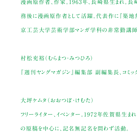
漫画原作者、作家。1963年、長崎県生まれ。
務後に漫画原作者として活躍。代表作に『築地魚
京工芸大学芸術学部マンガ学科の非常勤講師な
村松充裕（むらまつ・みつひろ）
『週刊ヤングマガジン』編集部 副編集長、コミッ
大坪ケムタ（おおつぼ・けむた）
フリーライター、イベンター。1972年佐賀県生ま
の原稿を中心に、記名無記名を問わず活動。