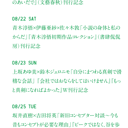
のあいだで』（文藝春秋）刊行記念
08/22 Sat
青木淳悟×伊藤亜紗×佐々木敦
「小説の身体と私の
からだ」
『青木淳悟初期作品コレクション』（書肆侃侃
房）刊行記念
08/23 Sun
上坂あゆ美×鈴木ジェロニモ
「自分にまつわる真剣で滑
稽な会話」
『会社ではおならをしてはいけません』『もっ
と真剣になればよかった』W刊行記念
08/25 Tue
坂井直樹×吉田将英
「新旧コンセプター対談～今も
昔もコンセプトが必要な理由」
『ピークではなく、谷を歩