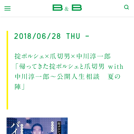
本屋 B&B
2018/06/28 Thu -
掟ポルシェ×爪切男×中川淳一郎
「帰ってきた掟ポルシェと爪切男 with
中川淳一郎～公開人生相談 夏の
陣」