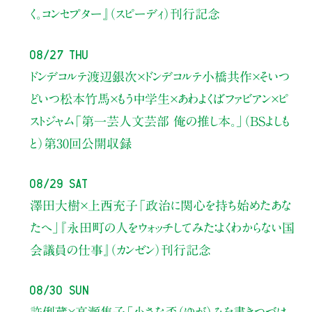
く。コンセプター』（スピーディ）刊行記念
08/27 Thu
ドンデコルテ渡辺銀次×ドンデコルテ小橋共作×そいつ
どいつ松本竹馬×もう中学生×あわよくばファビアン×ピ
ストジャム
「第一芸人文芸部 俺の推し本。」（BSよしも
と）
第30回公開収録
08/29 Sat
澤田大樹×上西充子
「政治に関心を持ち始めたあな
たへ」
『永田町の人をウォッチしてみた：よくわからない国
会議員の仕事』（カンゼン）刊行記念
08/30 Sun