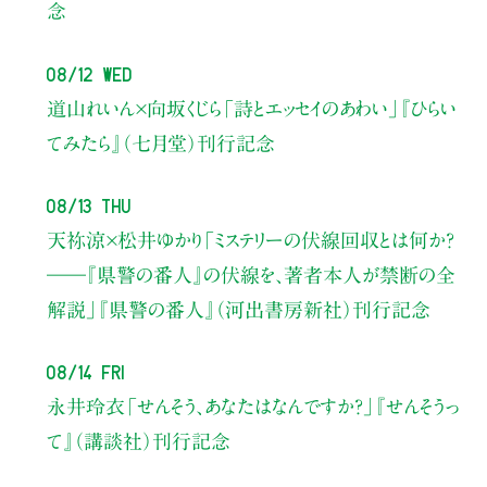
念
08/12 Wed
道山れいん×向坂くじら
「詩とエッセイのあわい」
『ひらい
てみたら』（七月堂）刊行記念
08/13 Thu
天祢涼×松井ゆかり
「ミステリーの伏線回収とは何か？
――『県警の番人』の伏線を、著者本人が禁断の全
解説」
『県警の番人』（河出書房新社）刊行記念
08/14 Fri
永井玲衣
「せんそう、あなたはなんですか？」
『せんそうっ
て』（講談社）刊行記念