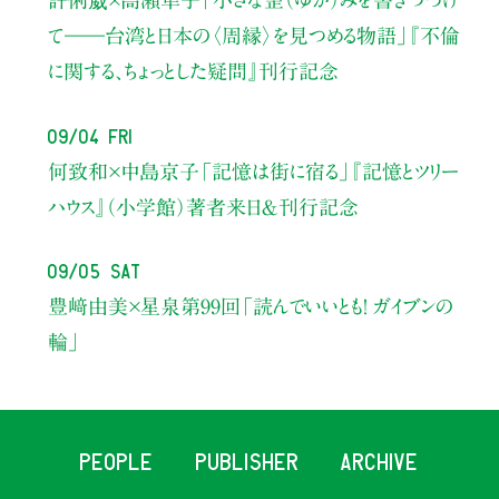
許俐葳×高瀬隼子
「小さな歪（ゆが）みを書きつづけ
て――
台湾と日本の〈周縁〉を見つめる物語」
『不倫
に関する、ちょっとした疑問』刊行記念
09/04 Fri
何致和×中島京子
「記憶は街に宿る」
『記憶とツリー
ハウス』（小学館）著者来日＆刊行記念
09/05 Sat
豊﨑由美×星泉
第99回「読んでいいとも！ ガイブンの
輪」
PEOPLE
PUBLISHER
ARCHIVE