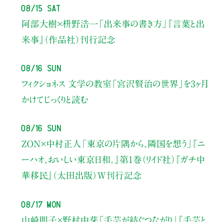
08/15 Sat
阿部大樹×枡野浩一
「出来事の書き方」
『言葉と出
来事』（作品社）刊行記念
08/16 Sun
フィクショネス 文学の教室
「宮沢賢治の世界」を3ヶ月
かけてじっくりと読む
08/16 Sun
ZON×中村正人
「東京の片隅から、隣国を想う」
『ニ
ーハオ、おいしい東京日和。』第1巻（リイド社）
『ガチ中
華移民』（太田出版）W刊行記念
08/17 Mon
山崎明子×野村由芽
「手芸が紡ぐつながり」
『手芸と