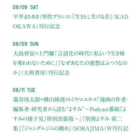
08/08 Sat
平井まさあき（男性ブランコ）
『生きとし生ける音』（KAD
OKAWA）刊行記念
08/09 Sun
大島育宙×土門蘭
「言語化の時代に私という生き様
を奪われないために」
『なぜあなたの感想はふつうなの
か』（大和書房）刊行記念
08/11 Tue
藁谷周太郎×横山陸渡×トミヤマユキコ
「漫画の作者・
編集者・研究者から読む“よすみ”
〜Podcast番組『よ
すみの様子見』特別出張版〜」
『別冊よすみ 第二
集』『ジャングルジムの眺め』（SORAJIMA）W刊行記