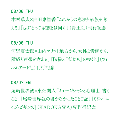
08/06 Thu
木村草太×吉田恵里香
「これからの憲法と家族を考
える」
『法にとって家族とは何か』（青土社）刊行記念
08/06 Thu
河野真太郎×山内マリコ
「地方から、女性と労働から、
階級と連帯を考える」
『階級と「私たち」のゆくえ』（フィ
ルムアート社）刊行記念
08/07 Fri
尾崎世界観×東畑開人
「ミュージシャンと心理士、書く
こと」
『尾崎世界観の書かなかったこと日記』『ミドル・エ
イジ・ビギンズ』（KADOKAWA）W刊行記念