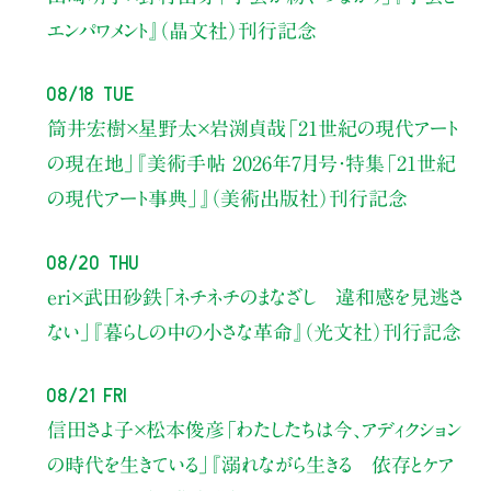
エンパワメント』（晶文社）刊行記念
08/18 Tue
筒井宏樹×星野太×岩渕貞哉
「21世紀の現代アート
の現在地」
『美術手帖 2026年7月号・
特集「21世紀
の現代アート事典」』（美術出版社）刊行記念
08/20 Thu
eri×武田砂鉄
「ネチネチのまなざし 違和感を見逃さ
ない」
『暮らしの中の小さな革命』（光文社）刊行記念
08/21 Fri
信田さよ子×松本俊彦
「わたしたちは今、アディクション
の時代を生きている」
『溺れながら生きる 依存とケア