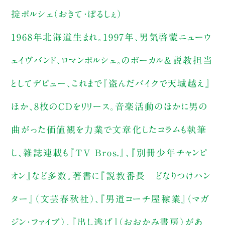
掟ポルシェ（おきて・ぽるしぇ）
1968年北海道生まれ。1997年、男気啓蒙ニューウ
ェイヴバンド、ロマンポルシェ。のボーカル＆説教担当
としてデビュー、これまで『盗んだバイクで天城越え』
ほか、8枚のCDをリリース。音楽活動のほかに男の
曲がった価値観を力業で文章化したコラムも執筆
し、雑誌連載も『TV Bros.』、『別冊少年チャンピ
オン』など多数。著書に『説教番長 どなりつけハン
ター』（文芸春秋社）、『男道コーチ屋稼業』（マガ
ジン・ファイブ）、『出し逃げ』（おおかみ書房）があ