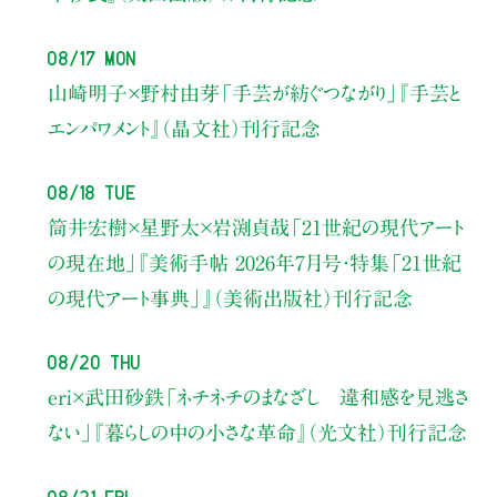
08/17 Mon
山崎明子×野村由芽
「手芸が紡ぐつながり」
『手芸と
エンパワメント』（晶文社）刊行記念
08/18 Tue
筒井宏樹×星野太×岩渕貞哉
「21世紀の現代アート
の現在地」
『美術手帖 2026年7月号・
特集「21世紀
の現代アート事典」』（美術出版社）刊行記念
08/20 Thu
eri×武田砂鉄
「ネチネチのまなざし 違和感を見逃さ
ない」
『暮らしの中の小さな革命』（光文社）刊行記念
08/21 Fri