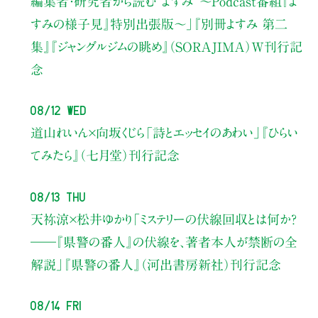
編集者・研究者から読む“よすみ”
〜Podcast番組『よ
すみの様子見』特別出張版〜」
『別冊よすみ 第二
集』『ジャングルジムの眺め』（SORAJIMA）W刊行記
念
08/12 Wed
道山れいん×向坂くじら
「詩とエッセイのあわい」
『ひらい
てみたら』（七月堂）刊行記念
08/13 Thu
天祢涼×松井ゆかり
「ミステリーの伏線回収とは何か？
――『県警の番人』の伏線を、著者本人が禁断の全
解説」
『県警の番人』（河出書房新社）刊行記念
08/14 Fri