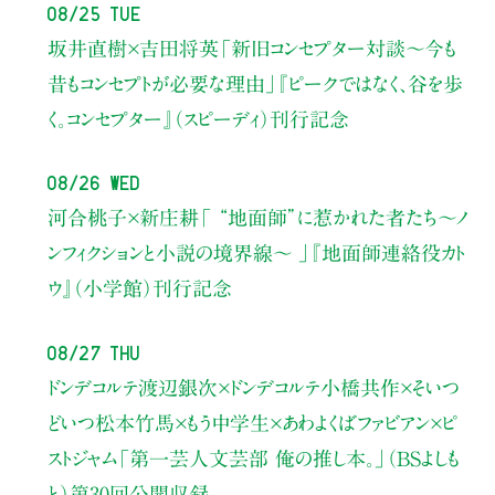
08/25 Tue
坂井直樹×吉田将英
「新旧コンセプター対談～今も
昔もコンセプトが必要な理由」
『ピークではなく、谷を歩
く。コンセプター』（スピーディ）刊行記念
08/26 Wed
河合桃子×新庄耕
「 “地面師”に惹かれた者たち〜ノ
ンフィクションと小説の境界線〜 」
『地面師連絡役カト
ウ』（小学館）刊行記念
08/27 Thu
ドンデコルテ渡辺銀次×ドンデコルテ小橋共作×そいつ
どいつ松本竹馬×もう中学生×あわよくばファビアン×ピ
ストジャム
「第一芸人文芸部 俺の推し本。」（BSよしも
と）
第30回公開収録