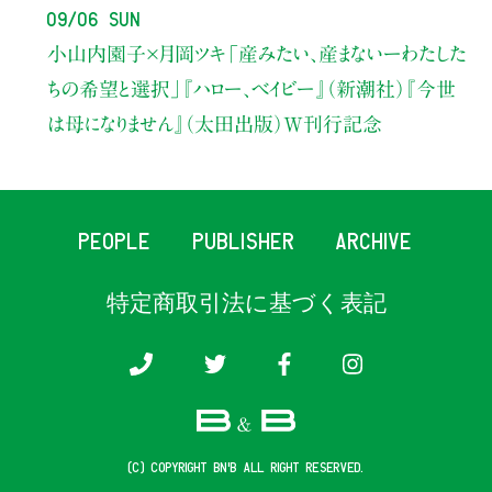
09/06 Sun
小山内園子×月岡ツキ
「産みたい、産まないーわたした
ちの希望と選択」
『ハロー、ベイビー』（新潮社）
『今世
は母になりません』（太田出版）W刊行記念
PEOPLE
PUBLISHER
ARCHIVE
特定商取引法に基づく表記
(c) COPYRIGHT B&B ALL RIGHT RESERVED.