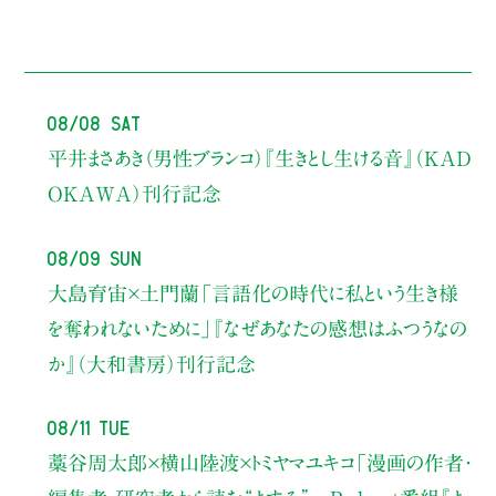
08/08 Sat
平井まさあき（男性ブランコ）
『生きとし生ける音』（KAD
OKAWA）刊行記念
08/09 Sun
大島育宙×土門蘭
「言語化の時代に私という生き様
を奪われないために」
『なぜあなたの感想はふつうなの
か』（大和書房）刊行記念
08/11 Tue
藁谷周太郎×横山陸渡×トミヤマユキコ
「漫画の作者・