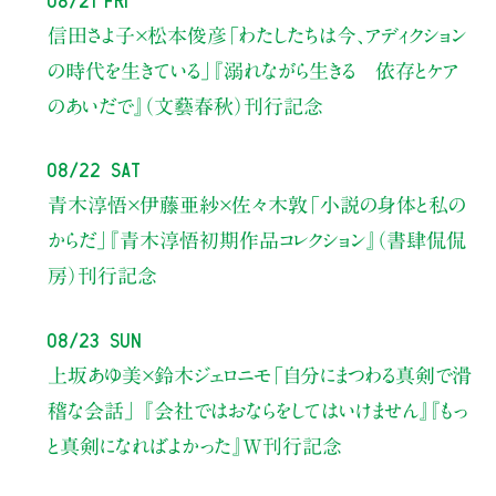
信田さよ子×松本俊彦
「わたしたちは今、アディクション
の時代を生きている」
『溺れながら生きる 依存とケア
のあいだで』（文藝春秋）刊行記念
08/22 Sat
青木淳悟×伊藤亜紗×佐々木敦
「小説の身体と私の
からだ」
『青木淳悟初期作品コレクション』（書肆侃侃
房）刊行記念
08/23 Sun
上坂あゆ美×鈴木ジェロニモ
「自分にまつわる真剣で滑
稽な会話」
『会社ではおならをしてはいけません』『もっ
と真剣になればよかった』W刊行記念