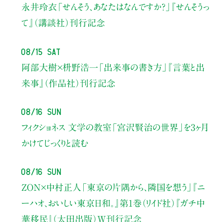
永井玲衣
「せんそう、あなたはなんですか？」
『せんそうっ
て』（講談社）刊行記念
08/15 Sat
阿部大樹×枡野浩一
「出来事の書き方」
『言葉と出
来事』（作品社）刊行記念
08/16 Sun
フィクショネス 文学の教室
「宮沢賢治の世界」を3ヶ月
かけてじっくりと読む
08/16 Sun
ZON×中村正人
「東京の片隅から、隣国を想う」
『ニ
ーハオ、おいしい東京日和。』第1巻（リイド社）
『ガチ中
華移民』（太田出版）W刊行記念