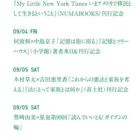
『My Little New York Times いまアメリカで移民と
して生きるということ』（NUMABOOKS）刊行記念
09/04 Fri
何致和×中島京子
「記憶は街に宿る」
『記憶とツリー
ハウス』（小学館）著者来日＆刊行記念
09/05 Sat
木村草太×吉田恵里香
「これからの憲法と家族を考
える」
『法にとって家族とは何か』（青土社）刊行記念
09/05 Sat
豊﨑由美×星泉
第99回「読んでいいとも！ ガイブンの
輪」