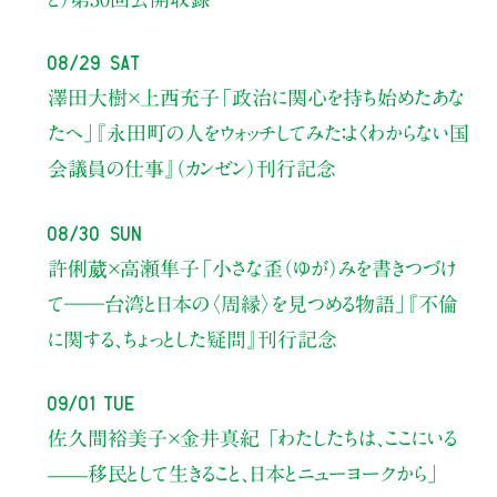
08/29 Sat
澤田大樹×上西充子
「政治に関心を持ち始めたあな
たへ」
『永田町の人をウォッチしてみた：よくわからない国
会議員の仕事』（カンゼン）刊行記念
08/30 Sun
許俐葳×高瀬隼子
「小さな歪（ゆが）みを書きつづけ
て――
台湾と日本の〈周縁〉を見つめる物語」
『不倫
に関する、ちょっとした疑問』刊行記念
09/01 Tue
佐久間裕美子×金井真紀 「わたしたちは、ここにいる
——移民として生きること、日本とニューヨークから」