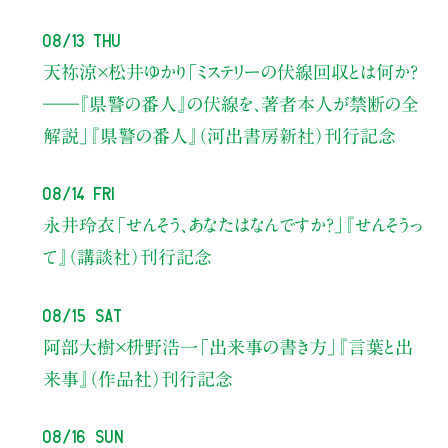
08/13 Thu
天祢涼×松井ゆかり
「ミステリーの伏線回収とは何か？
――『県警の番人』の伏線を、著者本人が禁断の全
解説」
『県警の番人』（河出書房新社）刊行記念
08/14 Fri
永井玲衣
「せんそう、あなたはなんですか？」
『せんそうっ
て』（講談社）刊行記念
08/15 Sat
阿部大樹×枡野浩一
「出来事の書き方」
『言葉と出
来事』（作品社）刊行記念
08/16 Sun