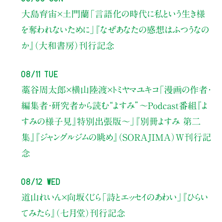
大島育宙×土門蘭
「言語化の時代に私という生き様
を奪われないために」
『なぜあなたの感想はふつうなの
か』（大和書房）刊行記念
08/11 Tue
藁谷周太郎×横山陸渡×トミヤマユキコ
「漫画の作者・
編集者・研究者から読む“よすみ”
〜Podcast番組『よ
すみの様子見』特別出張版〜」
『別冊よすみ 第二
集』『ジャングルジムの眺め』（SORAJIMA）W刊行記
念
08/12 Wed
道山れいん×向坂くじら
「詩とエッセイのあわい」
『ひらい
てみたら』（七月堂）刊行記念