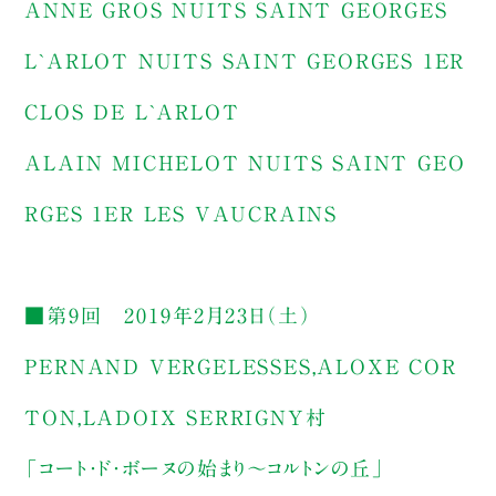
ANNE GROS NUITS SAINT GEORGES
L`ARLOT NUITS SAINT GEORGES 1ER
CLOS DE L`ARLOT
ALAIN MICHELOT NUITS SAINT GEO
RGES 1ER LES VAUCRAINS
■第9回 2019年2月23日（土）
PERNAND VERGELESSES,ALOXE COR
TON,LADOIX SERRIGNY村
「コート・ド・ボーヌの始まり～コルトンの丘」