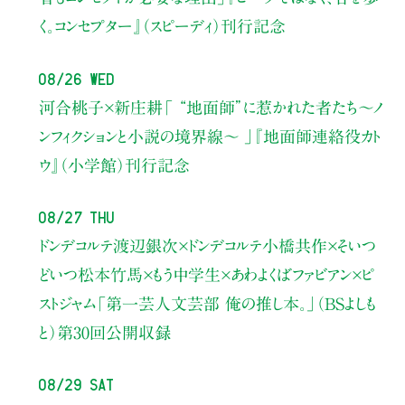
く。コンセプター』（スピーディ）刊行記念
08/26 Wed
河合桃子×新庄耕
「 “地面師”に惹かれた者たち〜ノ
ンフィクションと小説の境界線〜 」
『地面師連絡役カト
ウ』（小学館）刊行記念
08/27 Thu
ドンデコルテ渡辺銀次×ドンデコルテ小橋共作×そいつ
どいつ松本竹馬×もう中学生×あわよくばファビアン×ピ
ストジャム
「第一芸人文芸部 俺の推し本。」（BSよしも
と）
第30回公開収録
08/29 Sat