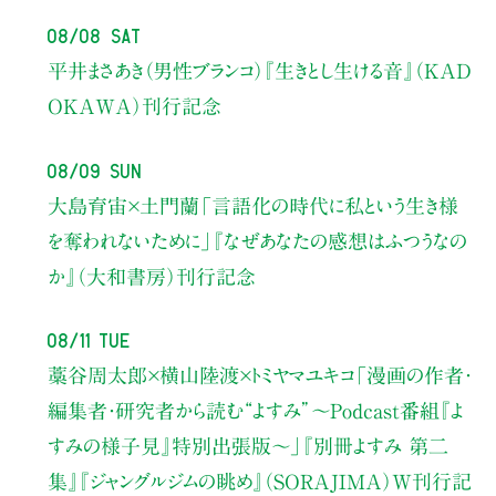
08/08 Sat
平井まさあき（男性ブランコ）
『生きとし生ける音』（KAD
OKAWA）刊行記念
08/09 Sun
大島育宙×土門蘭
「言語化の時代に私という生き様
を奪われないために」
『なぜあなたの感想はふつうなの
か』（大和書房）刊行記念
08/11 Tue
藁谷周太郎×横山陸渡×トミヤマユキコ
「漫画の作者・
編集者・研究者から読む“よすみ”
〜Podcast番組『よ
すみの様子見』特別出張版〜」
『別冊よすみ 第二
集』『ジャングルジムの眺め』（SORAJIMA）W刊行記