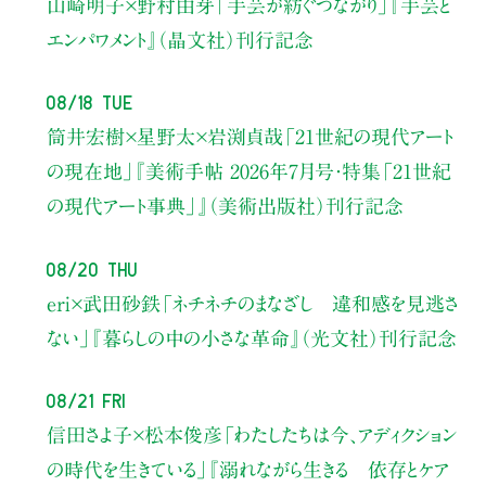
山崎明子×野村由芽
「手芸が紡ぐつながり」
『手芸と
エンパワメント』（晶文社）刊行記念
08/18 Tue
筒井宏樹×星野太×岩渕貞哉
「21世紀の現代アート
の現在地」
『美術手帖 2026年7月号・
特集「21世紀
の現代アート事典」』（美術出版社）刊行記念
08/20 Thu
eri×武田砂鉄
「ネチネチのまなざし 違和感を見逃さ
ない」
『暮らしの中の小さな革命』（光文社）刊行記念
08/21 Fri
信田さよ子×松本俊彦
「わたしたちは今、アディクション
の時代を生きている」
『溺れながら生きる 依存とケア