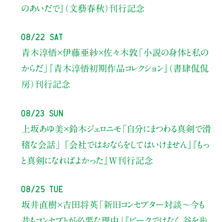
のあいだで』（文藝春秋）刊行記念
08/22 Sat
青木淳悟×伊藤亜紗×佐々木敦
「小説の身体と私の
からだ」
『青木淳悟初期作品コレクション』（書肆侃侃
房）刊行記念
08/23 Sun
上坂あゆ美×鈴木ジェロニモ
「自分にまつわる真剣で滑
稽な会話」
『会社ではおならをしてはいけません』『もっ
と真剣になればよかった』W刊行記念
08/25 Tue
坂井直樹×吉田将英
「新旧コンセプター対談～今も
昔もコンセプトが必要な理由」
『ピークではなく、谷を歩