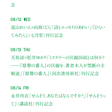
念
08/12 Wed
道山れいん×向坂くじら
「詩とエッセイのあわい」
『ひらい
てみたら』（七月堂）刊行記念
08/13 Thu
天祢涼×松井ゆかり
「ミステリーの伏線回収とは何か？
――『県警の番人』の伏線を、著者本人が禁断の全
解説」
『県警の番人』（河出書房新社）刊行記念
08/14 Fri
永井玲衣
「せんそう、あなたはなんですか？」
『せんそうっ
て』（講談社）刊行記念