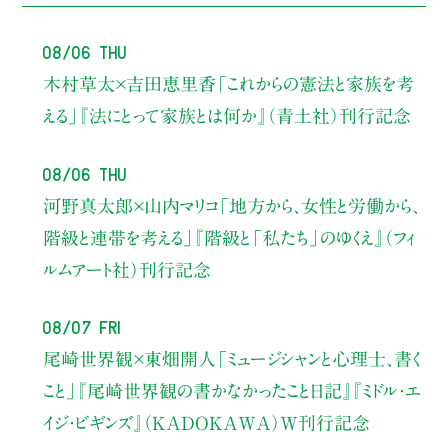
08/06 Thu
木村草太×吉田恵里香
「これからの憲法と家族を考
える」
『法にとって家族とは何か』（青土社）刊行記念
08/06 Thu
河野真太郎×山内マリコ
「地方から、女性と労働から、
階級と連帯を考える」
『階級と「私たち」のゆくえ』（フィ
ルムアート社）刊行記念
08/07 Fri
尾崎世界観×東畑開人
「ミュージシャンと心理士、書く
こと」
『尾崎世界観の書かなかったこと日記』『ミドル・エ
イジ・ビギンズ』（KADOKAWA）W刊行記念