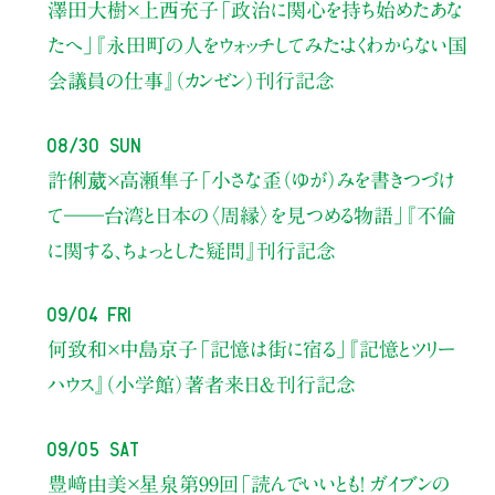
澤田大樹×上西充子
「政治に関心を持ち始めたあな
たへ」
『永田町の人をウォッチしてみた：よくわからない国
会議員の仕事』（カンゼン）刊行記念
08/30 Sun
許俐葳×高瀬隼子
「小さな歪（ゆが）みを書きつづけ
て――
台湾と日本の〈周縁〉を見つめる物語」
『不倫
に関する、ちょっとした疑問』刊行記念
09/04 Fri
何致和×中島京子
「記憶は街に宿る」
『記憶とツリー
ハウス』（小学館）著者来日＆刊行記念
09/05 Sat
豊﨑由美×星泉
第99回「読んでいいとも！ ガイブンの